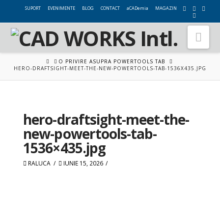
SUPORT
EVENIMENTE
BLOG
CONTACT
aCADemia
MAGAZIN
Nav
HOME
O PRIVIRE ASUPRA POWERTOOLS TAB
HERO-DRAFTSIGHT-MEET-THE-NEW-POWERTOOLS-TAB-1536X435.JPG
hero-draftsight-meet-the-
new-powertools-tab-
1536×435.jpg
RALUCA
IUNIE 15, 2026