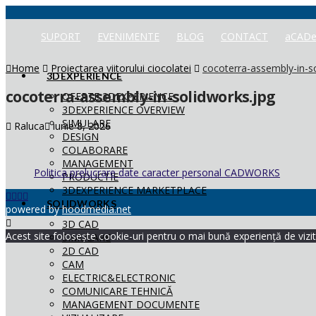
SUPORT
EVENIMENTE
BLOG
CONTACT
aCADe
Home
Proiectarea viitorului ciocolatei
cocoterra-assembly-in-s
3DEXPERIENCE
cocoterra-assembly-in-solidworks.jpg
OFERTE 3DEXPERIENCE
3DEXPERIENCE OVERVIEW
SIMULARE
Raluca
iunie 8, 2026
DESIGN
COLABORARE
MANAGEMENT
Politica prelucrare date caracter personal CADWORKS
PRODUCTIE
3DEXPERIENCE MARKETPLACE
SOLIDWORKS
powered by
hoodmedia.net
3D CAD
Acest site folosește cookie-uri pentru o mai bună experiență de vizita
SIMULARE
2D CAD
CAM
ELECTRIC&ELECTRONIC
COMUNICARE TEHNICĂ
MANAGEMENT DOCUMENTE