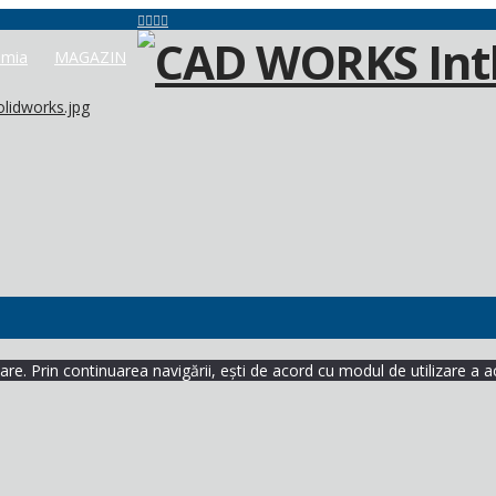
mia
MAGAZIN
olidworks.jpg
re. Prin continuarea navigării, ești de acord cu modul de utilizare a a