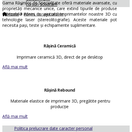
Gama Rășinilor de Specialitate oferă materiale avansate, cu
cursuri Solidcam
proprietăți mecanice unice, care extind tipurile de produse
fabricabile intern, cu ajutorul imprimantelor noastre 3D cu
Home
Rășini de specialitate
tehnologie laser (stereolitografie). Aceste materiale pot
necesita pași, teste și echipamente suplimentare.
Rășină Ceramică
Imprimare ceramică 3D, direct de pe desktop
Află mai mult
Rășină Rebound
Materiale elastice de imprimare 3D, pregătite pentru
producție
Află mai mult
Politica prelucrare date caracter personal