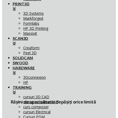
PRINT3D
3D Systems
Markforged
Formlabs
HP 3D Printing
Massivit
SCAN3D
Creaform
Peel 3D
SOLIDCAM
SWOOD
HARDWARE
3Dconnexion
HP
TRAINING
cursuri 3D CAD
Rășini de specialitate: depășiți orice limită
cursuri simulare CAE
curs composer
cursuri Electrical
Cursuri PDM