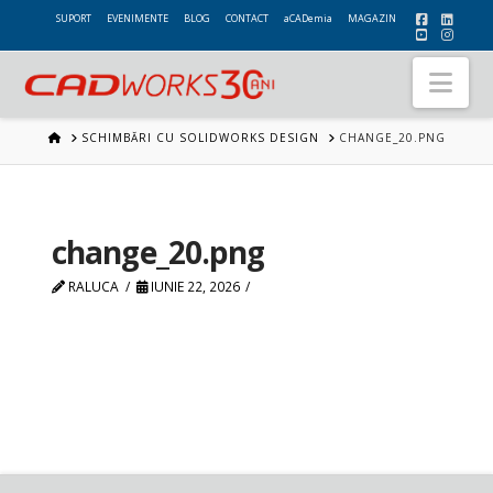
SUPORT
EVENIMENTE
BLOG
CONTACT
aCADemia
MAGAZIN
Nav
HOME
SCHIMBĂRI CU SOLIDWORKS DESIGN
CHANGE_20.PNG
change_20.png
RALUCA
IUNIE 22, 2026