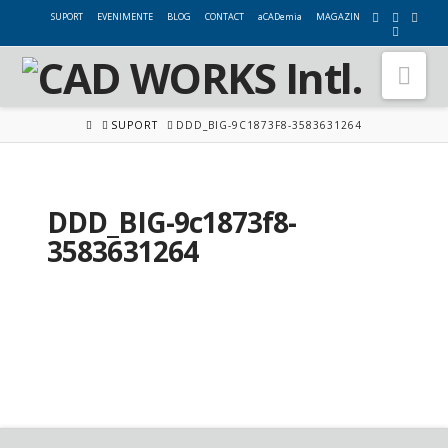
SUPORT
EVENIMENTE
BLOG
CONTACT
aCADemia
MAGAZIN
Nav
HOME
SUPORT
DDD_BIG-9C1873F8-3583631264
DDD_BIG-9c1873f8-
3583631264