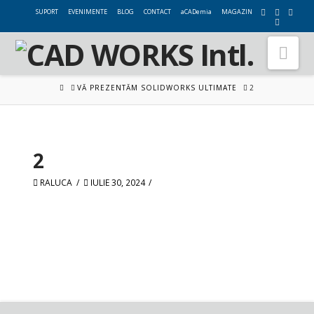
SUPORT
EVENIMENTE
BLOG
CONTACT
aCADemia
MAGAZIN
Nav
HOME
VĂ PREZENTĂM SOLIDWORKS ULTIMATE
2
2
RALUCA
IULIE 30, 2024