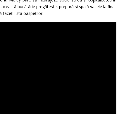
 această bucătărie pregătește, prepară și spală vasele la final.
 faceți lista oaspeților.