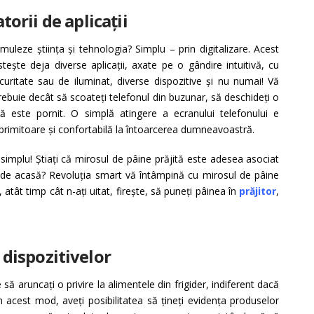
orii de aplicații
știința și tehnologia? Simplu – prin digitalizare. Acest
tește deja diverse aplicații, axate pe o gândire intuitivă, cu
curitate sau de iluminat, diverse dispozitive și nu numai! Vă
rebuie decât să scoateți telefonul din buzunar, să deschideți o
rală este pornit. O simplă atingere a ecranului telefonului e
 primitoare și confortabilă la întoarcerea dumneavoastră.
i simplu! Știați că mirosul de pâine prăjită este adesea asociat
ia de acasă? Revoluția smart vă întâmpină cu mirosul de pâine
 atât timp cât n-ați uitat, firește, să puneți pâinea în
prăjitor
,
 dispozitivelor
uncați o privire la alimentele din frigider, indiferent dacă
 acest mod, aveți posibilitatea să țineți evidența produselor