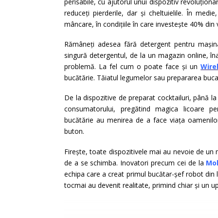
perisabile, cu ajutorul unui dispozitiv revoluțio
reduceți pierderile, dar și cheltuielile. În me
mâncare, în condițiile în care investește 40% din 
Rămâneți adesea fără detergent pentru mași
singură detergentul, de la un magazin online, î
problemă. La fel cum o poate face și un
Wire
bucătărie. Tăiatul legumelor sau prepararea bucat
De la dispozitive de preparat cocktailuri, până 
consumatorului, pregătind magica licoare pen
bucătărie au menirea de a face viața oamenilor
buton.
Firește, toate dispozitivele mai au nevoie de un 
de a se schimba. Inovatori precum cei de la
Mo
echipa care a creat primul bucătar-șef robot din 
tocmai au devenit realitate, primind chiar și un u