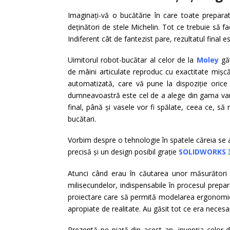
Imaginați-vă o bucătărie în care toate preparate
deținători de stele Michelin. Tot ce trebuie să f
Indiferent cât de fantezist pare, rezultatul final e
Uimitorul robot-bucătar al celor de la
Moley
găt
de mâini articulate reproduc cu exactitate mișcă
automatizată, care vă pune la dispoziție oric
dumneavoastră este cel de a alege din gama variat
final, până și vasele vor fi spălate, ceea ce, să
bucătari.
Vorbim despre o tehnologie în spatele căreia se 
precisă și un design posibil grație
SOLIDWORKS 
Atunci când erau în căutarea unor măsurători e
milisecundelor, indispensabile în procesul prepa
proiectare care să permită modelarea ergonomică
apropiate de realitate. Au găsit tot ce era necesar
Prezentă pe piață din acest an, invenția celor d