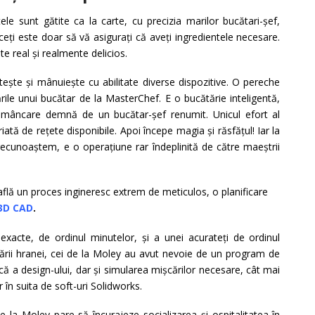
le sunt gătite ca la carte, cu precizia marilor bucătari-șef,
aceți este doar să vă asigurați că aveți ingredientele necesare.
ste real și realmente delicios.
ește și mânuiește cu abilitate diverse dispozitive. O pereche
rile unui bucătar de la MasterChef. E o bucătărie inteligentă,
e mâncare demnă de un bucătar-șef renumit. Unicul efort al
ă de rețete disponibile. Apoi începe magia și răsfățul! Iar la
 recunoaștem, e o operațiune rar îndeplinită de către maeștrii
află un proces ingineresc extrem de meticulos, o planificare
3D CAD
.
xacte, de ordinul minutelor, și a unei acurateți de ordinul
rării hranei, cei de la Moley au avut nevoie de un program de
 a design-ului, dar și simularea mișcărilor necesare, cât mai
 în suita de soft-uri Solidworks.
e la Moley pare să încurajeze socializarea și ospitalitatea în