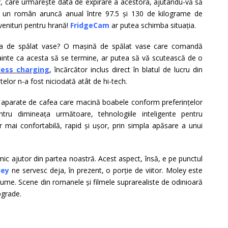
nar, care urmărește data de expirare a acestora, ajutându-vă să
die, un român aruncă anual între 97.5 și 130 de kilograme de
venituri pentru hrană!
FridgeCam
ar putea schimba situația.
na de spălat vase? O mașină de spălat vase care comandă
nainte ca acesta să se termine, ar putea să vă scutească de o
less charging
, încărcător inclus direct în blatul de lucru din
elor n-a fost niciodată atât de hi-tech.
la aparate de cafea care macină boabele conform preferințelor
tru dimineața următoare, tehnologiile inteligente pentru
 mai confortabilă, rapid și ușor, prin simpla apăsare a unui
mic ajutor din partea noastră. Acest aspect, însă, e pe punctul
ley
ne servesc deja, în prezent, o porție de viitor. Moley este
lume. Scene din romanele și filmele suprarealiste de odinioară
pgrade.