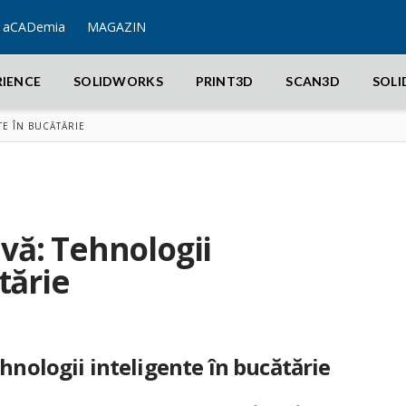
aCADemia
MAGAZIN
RIENCE
SOLIDWORKS
PRINT3D
SCAN3D
SOL
TE ÎN BUCĂTĂRIE
avă: Tehnologii
tărie
hnologii inteligente în bucătărie