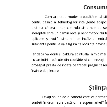
Consumat
Cum ar putea modesta bucătărie să stimuleze 
centru casnic al tehnologiilor inteligente adăpos
ajutorul cărora puteți controla sistemele de se
îndreptați spre un cămin rece și neprimitor? Nu t
aplicație și, voilà, sistemul de încălzire cent
suficientă pentru a vă asigura că locuința devine
Iar dacă vă doriți și căldură spirituală, nimic ma
cu amintirile plăcute din copilărie și cu senzaț
proaspăt prăjită de îndată ce treceți pragul casei,
înainte de plecare.
Știința
Ce-ați spune de o cameră care vă permite să ar
sunteți în drum spre casă ori la supermarket? În