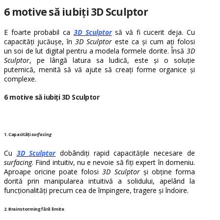
6 motive să iubiți 3D Sculptor
E foarte probabil ca
3D Sculptor
să vă fi cucerit deja. Cu
capacități jucăușe, în
3D Sculptor
este ca și cum ați folosi
un soi de lut digital pentru a modela formele dorite. Însă
3D
Sculptor
, pe lângă latura sa ludică, este și o soluție
puternică, menită să vă ajute să creați forme organice și
complexe.
6 motive să iubiți 3D Sculptor
1. Capacități
surfacing
Cu
3D Sculptor
dobândiți rapid capacitățile necesare de
surfacing
. Fiind intuitiv, nu e nevoie să fiți expert în domeniu.
Aproape oricine poate folosi
3D Sculptor
și obține forma
dorită prin manipularea intuitivă a solidului, apelând la
funcționalități precum cea de împingere, tragere și îndoire.
2. Brainstorming fără limite