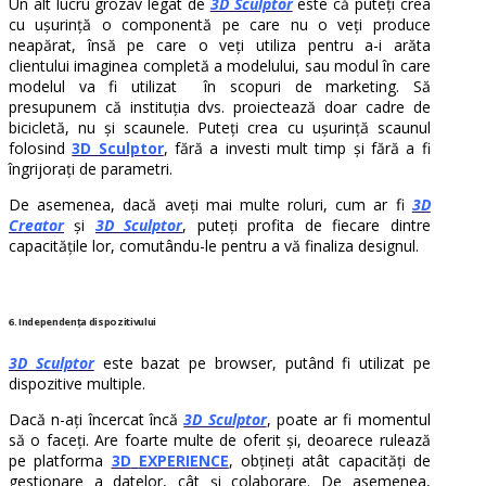
Un alt lucru grozav legat de
3D Sculptor
este că puteți crea
cu ușurință o componentă pe care nu o veți produce
neapărat, însă pe care o veți utiliza pentru a-i arăta
clientului imaginea completă a modelului, sau modul în care
modelul va fi utilizat în scopuri de marketing. Să
presupunem că instituția dvs. proiectează doar cadre de
bicicletă, nu și scaunele. Puteți crea cu ușurință scaunul
folosind
3D Sculptor
, fără a investi mult timp și fără a fi
îngrijorați de parametri.
De asemenea, dacă aveți mai multe roluri, cum ar fi
3D
Creator
și
3D Sculptor
, puteți profita de fiecare dintre
capacitățile lor, comutându-le pentru a vă finaliza designul.
6. Independența dispozitivului
3D Sculptor
este bazat pe browser, putând fi utilizat pe
dispozitive multiple.
Dacă n-ați încercat încă
3D Sculptor
, poate ar fi momentul
să o faceți. Are foarte multe de oferit și, deoarece rulează
pe platforma
3D
EXPERIENCE
, obțineți atât capacități de
gestionare a datelor, cât și colaborare. De asemenea,