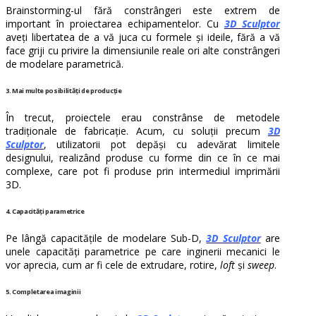
Brainstorming-ul fără constrângeri este extrem de
important în proiectarea echipamentelor. Cu
3D Sculptor
aveți libertatea de a vă juca cu formele și ideile, fără a vă
face griji cu privire la dimensiunile reale ori alte constrângeri
de modelare parametrică.
3. Mai multe posibilități de producție
În trecut, proiectele erau constrânse de metodele
tradiționale de fabricație. Acum, cu soluții precum
3D
Sculptor
, utilizatorii pot depăși cu adevărat limitele
designului, realizând produse cu forme din ce în ce mai
complexe, care pot fi produse prin intermediul imprimării
3D.
4. Capacități parametrice
Pe lângă capacitățile de modelare Sub-D,
3D Sculptor
are
unele capacități parametrice pe care inginerii mecanici le
vor aprecia, cum ar fi cele de extrudare, rotire,
loft
și
sweep
.
5. Completarea imaginii