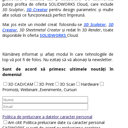
puteți profita de oferta SOLIDWORKS Cloud
,
care include
3D Sculptor
,
3D Creator
pentru design parametric și multe
alte soluții ce funcționează perfect împreună.
Mai jos este un model creat folosindu-se
3D Sculptor
,
3D
Creator
,
3D Sheetmetal Creator
și redat în
3D Render
, toate
disponibile în oferta
SOLIDWORKS
Cloud.
Rămâneți informat și aflați modul în care tehnologiile de
top vă pot fi de folos. Nu ezitați să vă abonați la newsletter.
Sunt de acord să primesc ultimele noutăți în
domeniul
3D CAD/CAM
3D Print
3D Scan
Hardware
Promoții, Webinarii ,Evenimente, Cursuri
Politica de prelucrare a datelor caracter personal
Am citit Politica prelucrare date cu caracter personal
CADWORKS și sunt de acord cu prelucrarea acestora.