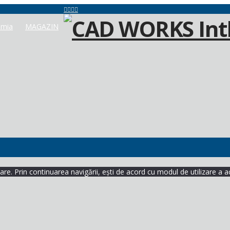
mia
MAGAZIN
re. Prin continuarea navigării, ești de acord cu modul de utilizare a a