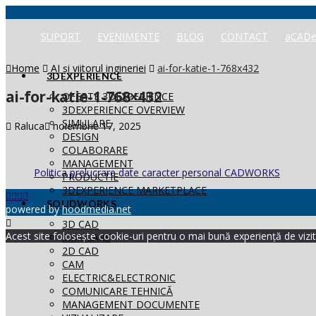
SUPORT
EVENIMENTE
BLOG
CONTACT
aCADe
Home
AI și viitorul ingineriei
ai-for-katie-1-768x432
3DEXPERIENCE
ai-for-katie-1-768×432
OFERTE 3DEXPERIENCE
3DEXPERIENCE OVERVIEW
SIMULARE
Raluca
noiembrie 17, 2025
DESIGN
COLABORARE
MANAGEMENT
Politica prelucrare date caracter personal CADWORKS
PRODUCTIE
3DEXPERIENCE MARKETPLACE
SOLIDWORKS
powered by
hoodmedia.net
3D CAD
Acest site folosește cookie-uri pentru o mai bună experiență de vizita
SIMULARE
2D CAD
CAM
ELECTRIC&ELECTRONIC
COMUNICARE TEHNICĂ
MANAGEMENT DOCUMENTE