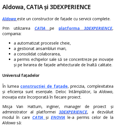
Aldowa, CATIA și 3DEXPERIENCE
Aldowa
este un constructor de fațade cu servicii complete.
Prin utilizarea
CATIA
pe
platforma
3DEXPERIENCE
,
compania:
a automatizat procesele cheie,
a gestionat ansambluri mari,
a consolidat colaborarea,
a permis echipelor sale să se concentreze pe inovație
și pe livrarea de fațade arhitecturale de înaltă calitate.
Universul fațadelor
În lumea
construcției de fațade
, precizia, complexitatea
și eficiența sunt esențiale. Deloc întâmplător, la
Aldowa
,
inovația este încorporată în fiecare proiect.
Misja Van Hattum, inginer, manager de proiect și
administrator al platformei
3DEXPERIENCE
, a dezvăluit
modul în care
CATIA
și
ENOVIA
le-a permis celor de la
Aldowa
să: