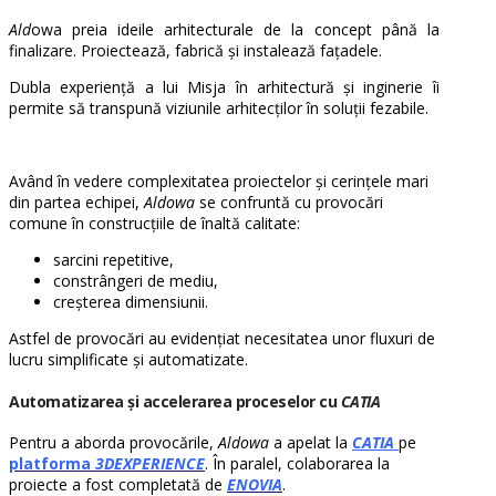
Ald
owa preia ideile arhitecturale de la concept până la
finalizare. Proiectează, fabrică și instalează fațadele.
Dubla experiență a lui Misja în arhitectură și inginerie îi
permite să transpună viziunile arhitecților în soluții fezabile.
Având în vedere complexitatea proiectelor și cerințele mari
din partea echipei,
Aldowa
se confruntă cu provocări
comune în construcțiile de înaltă calitate:
sarcini repetitive,
constrângeri de mediu,
creșterea dimensiunii.
Astfel de provocări au evidențiat necesitatea unor fluxuri de
lucru simplificate și automatizate.
Automatizarea și accelerarea proceselor cu
CATIA
Pentru a aborda provocările,
Aldowa
a apelat la
CATIA
pe
platforma
3DEXPERIENCE
. În paralel, colaborarea la
proiecte a fost completată de
ENOVIA
.