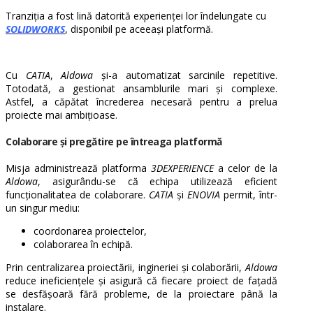
Tranziția a fost lină datorită experienței lor îndelungate cu
SOLIDWORKS
, disponibil pe aceeași platformă.
Cu
CATIA
,
Aldowa
și-a automatizat sarcinile repetitive.
Totodată, a gestionat ansamblurile mari și complexe.
Astfel, a căpătat încrederea necesară pentru a prelua
proiecte mai ambițioase.
Colaborare și pregătire pe întreaga platformă
Misja administrează platforma
3DEXPERIENCE
a celor de la
Aldowa
, asigurându-se că echipa utilizează eficient
funcționalitatea de colaborare.
CATIA
și
ENOVIA
permit, într-
un singur mediu:
coordonarea proiectelor,
colaborarea în echipă.
Prin centralizarea proiectării, ingineriei și colaborării,
Aldowa
reduce ineficiențele și asigură că fiecare proiect de fațadă
se desfășoară fără probleme, de la proiectare până la
instalare.