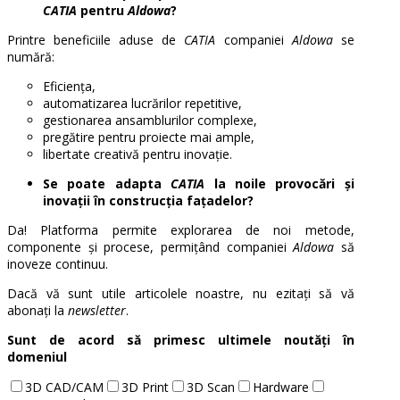
CATIA
pentru
Aldowa
?
Printre beneficiile aduse de
CATIA
companiei
Aldowa
se
numără:
Eficiența,
automatizarea lucrărilor repetitive,
gestionarea ansamblurilor complexe,
pregătire pentru proiecte mai ample,
libertate creativă pentru inovație.
Se poate adapta
CATIA
la noile provocări și
inovații în construcția fațadelor?
Da! Platforma permite explorarea de noi metode,
componente și procese, permițând companiei
Aldowa
să
inoveze continuu.
Dacă vă sunt utile articolele noastre, nu ezitați să vă
abonați la
newsletter
.
Sunt de acord să primesc ultimele noutăți în
domeniul
3D CAD/CAM
3D Print
3D Scan
Hardware