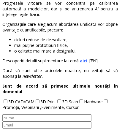
Progresele viitoare se vor concentra pe calibrarea
automată a modelelor, dar și pe antrenarea
AI
pentru a
înțelege legile fizicii.
Organizațiile care aleg acum abordarea unificată vor obține
avantaje cuantificabile, precum:
cicluri reduse de dezvoltare,
mai puține prototipuri fizice,
o calitate mai mare a designului.
Descoperiți detalii suplimentare la temă
aici
. [EN]
Dacă vă sunt utile articolele noastre, nu ezitați să vă
abonați la
newsletter
.
Sunt de acord să primesc ultimele noutăți în
domeniul
3D CAD/CAM
3D Print
3D Scan
Hardware
Promoții, Webinarii ,Evenimente, Cursuri