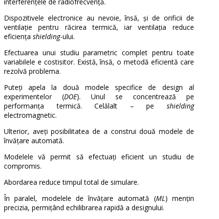
interferențele de radiofrecvență
.
Dispozitivele electronice au nevoie, însă, și de orificii de
ventilație pentru răcirea termică, iar ventilația reduce
eficiența
shielding
-ului.
Efectuarea unui studiu parametric complet pentru toate
variabilele e costisitor. Există, însă, o metodă eficientă care
rezolvă problema.
Puteți apela la două modele specifice de design al
experimentelor (
DOE
). Unul se concentrează pe
performanța termică. Celălalt – pe
shielding
electromagnetic.
Ulterior, aveți posibilitatea de a construi două modele de
învățare automată.
Modelele vă permit să efectuați eficient un studiu de
compromis.
Abordarea reduce timpul total de simulare.
În paralel, modelele de învățare automată (
ML
) mențin
precizia, permițând echilibrarea rapidă a designului.