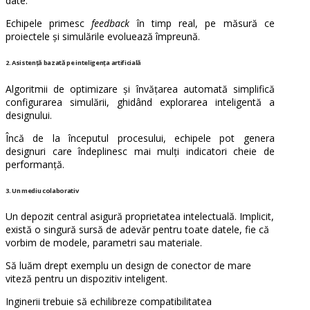
date.
Echipele primesc
feedback
în timp real, pe măsură ce
proiectele și simulările evoluează împreună.
2. Asistență bazată pe inteligența artificială
Algoritmii de optimizare și învățarea automată simplifică
configurarea simulării, ghidând explorarea inteligentă a
designului.
Încă de la începutul procesului, echipele pot genera
designuri care îndeplinesc mai mulți indicatori cheie de
performanță.
3. Un mediu colaborativ
Un depozit central asigură proprietatea intelectuală. Implicit,
există o singură sursă de adevăr pentru toate datele, fie că
vorbim de modele, parametri sau materiale.
Să luăm drept exemplu un design de conector de mare
viteză pentru un dispozitiv inteligent.
Inginerii trebuie să echilibreze compatibilitatea