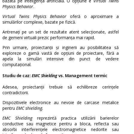
bazată pe inteligența artificială. O opțiune e
Virtual Twins
Physics Behavior
.
Virtual Twins Physics Behavior
oferă o aproximare a
simulărilor complexe, bazate pe fizică.
Antrenați pe un set de rezultate atent selecționate, astfel
de gemeni virtuali prezic performanța mai rapid.
Prin urmare, proiectanții și inginerii au posibilitatea să
exploreze o gamă vastă de opțiuni de proiectare, fără a
apela la simulări intensive din punct de vedere
computațional.
Studiu de caz:
EMC Shielding
vs. Management termic
Adesea, proiectanții trebuie să echilibreze cerințele
contradictorii.
Dispozitivele electronice au nevoie de carcase metalice
pentru
EMC shielding.
EMC Shielding
reprezintă
practica utilizării barierelor
conductive sau magnetice pentru a bloca, reflecta sau
absorbi interferențele electromagnetice nedorite sau