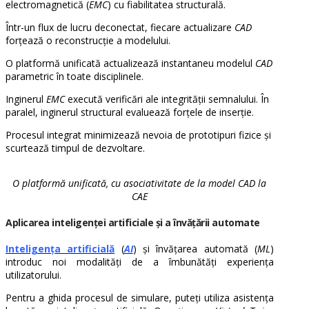
electromagnetică (
EMC
) cu fiabilitatea structurală.
Într-un flux de lucru deconectat, fiecare actualizare
CAD
forțează o reconstrucție a modelului.
O platformă unificată actualizează instantaneu modelul
CAD
parametric în toate disciplinele.
Inginerul
EMC
execută verificări ale integrității semnalului. În
paralel, inginerul structural evaluează forțele de inserție.
Procesul integrat minimizează nevoia de prototipuri fizice și
scurtează timpul de dezvoltare.
O platformă unificată, cu asociativitate de la model CAD la
CAE
Aplicarea inteligenței artificiale și a învățării automate
Inteligența artificială
(
AI
) și învățarea automată (
ML
)
introduc noi modalități de a îmbunătăți experiența
utilizatorului.
Pentru a ghida procesul de simulare, puteți utiliza asistența