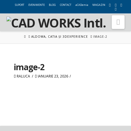
SUPORT
EVENIMENTE
BLOG
CONTACT
aCADemia
MAGAZIN
Nav
HOME
ALDOWA, CATIA ȘI 3DEXPERIENCE
IMAGE-2
image-2
RALUCA
IANUARIE 23, 2026