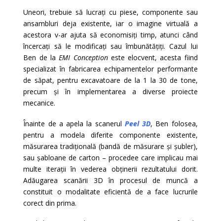
Uneori, trebuie să lucrați cu piese, componente sau
ansambluri deja existente, iar o imagine virtuală a
acestora v-ar ajuta să economisiți timp, atunci când
încercați să le modificați sau îmbunătățiți. Cazul lui
Ben de la
EMI Conception
este elocvent, acesta fiind
specializat în fabricarea echipamentelor performante
de săpat, pentru excavatoare de la 1 la 30 de tone,
precum și în implementarea a diverse proiecte
mecanice.
Înainte de a apela la scanerul
Peel 3D
, Ben folosea,
pentru a modela diferite componente existente,
măsurarea tradițională (bandă de măsurare și șubler),
sau șabloane de carton – procedee care implicau mai
multe iterații în vederea obținerii rezultatului dorit.
Adăugarea scanării 3D în procesul de muncă a
constituit o modalitate eficientă de a face lucrurile
corect din prima.