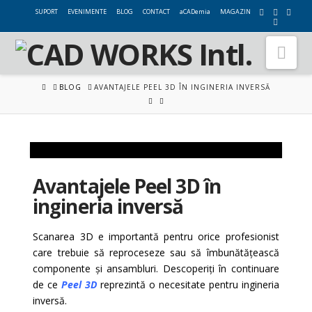
SUPORT
EVENIMENTE
BLOG
CONTACT
aCADemia
MAGAZIN
Nav
HOME
BLOG
AVANTAJELE PEEL 3D ÎN INGINERIA INVERSĂ
Avantajele Peel 3D în
ingineria inversă
Scanarea 3D e importantă pentru orice profesionist
care trebuie să reproceseze sau să îmbunătățească
componente și ansambluri. Descoperiți în continuare
de ce
Peel 3D
reprezintă o necesitate pentru ingineria
inversă.