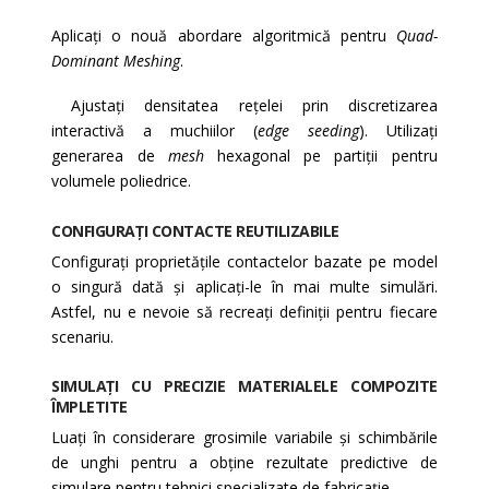
Aplicați o nouă abordare algoritmică pentru
Quad-
Dominant Meshing
.
Ajustați densitatea rețelei prin discretizarea
interactivă a muchiilor (
edge seeding
). Utilizați
generarea de
mesh
hexagonal pe partiții pentru
volumele poliedrice.
CONFIGURAȚI CONTACTE REUTILIZABILE
Configurați proprietățile contactelor bazate pe model
o singură dată și aplicați-le în mai multe simulări.
Astfel, nu e nevoie să recreați definiții pentru fiecare
scenariu.
SIMULAȚI CU PRECIZIE MATERIALELE COMPOZITE
ÎMPLETITE
Luați în considerare grosimile variabile și schimbările
de unghi pentru a obține rezultate predictive de
simulare pentru tehnici specializate de fabricație.