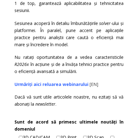
1 de top, garantează aplicabilitatea și tehnicitatea
sesiunii.
Sesiunea acoperă în detaliu îmbunătățirile
solver
-ului și
platformei. În paralel, pune accent pe aplicațiile
practice pentru analiștii care caută o eficiență mai
mare și încredere în model.
Nu ratați oportunitatea de a vedea caracteristicile
R2026x
în acțiune și de a învăța tehnici practice pentru
o eficiență avansată a simulării.
Urmăriți aici reluarea webinarului
[EN]
Dacă vă sunt utile articolele noastre, nu ezitați să vă
abonați la
newsletter
.
Sunt de acord să primesc ultimele noutăți în
domeniul
3D CAD/CAM
3D Print
3D Scan