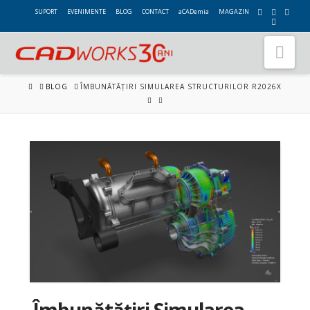
SUPORT
EVENIMENTE
BLOG
CONTACT
aCADemia
MAGAZIN
Nav
HOME
BLOG
ÎMBUNĂTĂȚIRI SIMULAREA STRUCTURILOR R2026X
Îmbunătățiri Simularea