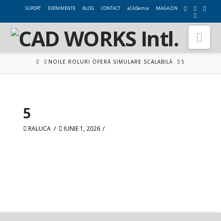
SUPORT
EVENIMENTE
BLOG
CONTACT
aCADemia
MAGAZIN
Nav
HOME
NOILE ROLURI OFERĂ SIMULARE SCALABILĂ
5
5
RALUCA
IUNIE 1, 2026