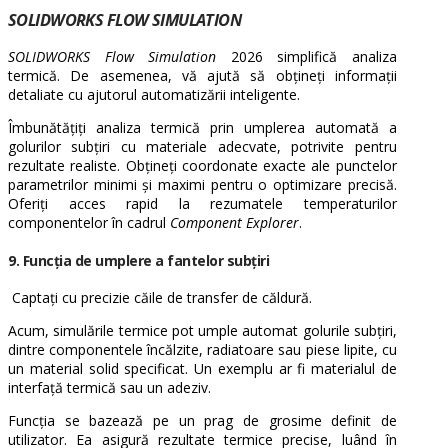
SOLIDWORKS FLOW SIMULATION
SOLIDWORKS Flow Simulation
2026 simplifică analiza
termică. De asemenea, vă ajută să obțineți informații
detaliate cu ajutorul automatizării inteligente.
Îmbunătățiți analiza termică prin umplerea automată a
golurilor subțiri cu materiale adecvate, potrivite pentru
rezultate realiste. Obțineți coordonate exacte ale punctelor
parametrilor minimi și maximi pentru o optimizare precisă.
Oferiți acces rapid la rezumatele temperaturilor
componentelor în cadrul
Component Explorer
.
9. Funcția de umplere a fantelor subțiri
Captați cu precizie căile de transfer de căldură.
Acum, simulările termice pot umple automat golurile subțiri,
dintre componentele încălzite, radiatoare sau piese lipite, cu
un material solid specificat. Un exemplu ar fi materialul de
interfață termică sau un adeziv.
Funcția se bazează pe un prag de grosime definit de
utilizator. Ea asigură rezultate termice precise, luând în