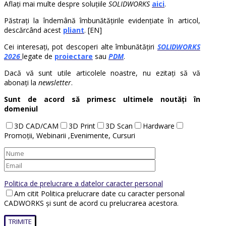
Aflați mai multe despre soluțiile
SOLIDWORKS
aici
.
Păstrați la îndemână îmbunătățirile evidențiate în articol,
descărcând acest
pliant
. [EN]
Cei interesați, pot descoperi alte îmbunătățiri
SOLIDWORKS
2026
legate de
proiectare
sau
PDM
.
Dacă vă sunt utile articolele noastre, nu ezitați să vă
abonați la
newsletter
.
Sunt de acord să primesc ultimele noutăți în
domeniul
3D CAD/CAM
3D Print
3D Scan
Hardware
Promoții, Webinarii ,Evenimente, Cursuri
Politica de prelucrare a datelor caracter personal
Am citit Politica prelucrare date cu caracter personal
CADWORKS și sunt de acord cu prelucrarea acestora.