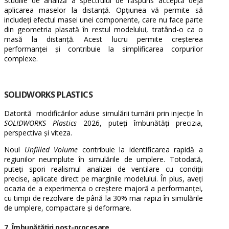
Studiile de analiză a spectrului de răspuns acceptă deja
aplicarea maselor la distanță. Opțiunea vă permite să
includeți efectul masei unei componente, care nu face parte
din geometria plasată în restul modelului, tratând-o ca o
masă la distanță. Acest lucru permite creșterea
performanței și contribuie la simplificarea corpurilor
complexe.
SOLIDWORKS PLASTICS
Datorită modificărilor aduse simulării turnării prin injecție în
SOLIDWORKS Plastics
2026, puteți îmbunătăți precizia,
perspectiva și viteza.
Noul
Unfilled Volume
contribuie la identificarea rapidă a
regiunilor neumplute în simulările de umplere. Totodată,
puteți spori realismul analizei de ventilare cu condiții
precise, aplicate direct pe marginile modelului. În plus, aveți
ocazia de a experimenta o creștere majoră a performanței,
cu timpi de rezolvare de până la 30% mai rapizi în simulările
de umplere, compactare și deformare.
7. Îmbunătățiri post-procesare