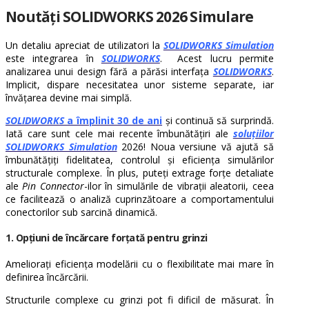
Noutăți SOLIDWORKS 2026 Simulare
Un detaliu apreciat de utilizatori la
SOLIDWORKS Simulation
este integrarea în
SOLIDWORKS
. Acest lucru permite
analizarea unui design fără a părăsi interfața
SOLIDWORKS
.
Implicit, dispare necesitatea unor sisteme separate, iar
învățarea devine mai simplă.
SOLIDWORKS
a împlinit 30 de ani
și continuă să surprindă.
Iată care sunt cele mai recente îmbunătățiri ale
soluțiilor
SOLIDWORKS Simulation
2026! Noua versiune vă ajută să
îmbunătățiți fidelitatea, controlul și eficiența simulărilor
structurale complexe. În plus, puteți extrage forțe detaliate
ale
Pin Connector
-ilor în simulările de vibrații aleatorii, ceea
ce facilitează o analiză cuprinzătoare a comportamentului
conectorilor sub sarcină dinamică.
1. Opțiuni de încărcare forțată pentru grinzi
Ameliorați eficiența modelării cu o flexibilitate mai mare în
definirea încărcării.
Structurile complexe cu grinzi pot fi dificil de măsurat. În