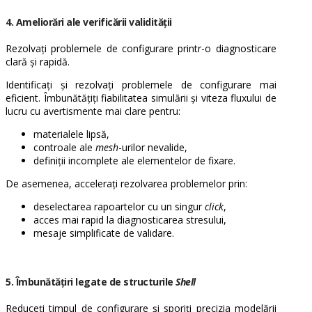
4. Ameliorări ale verificării validității
Rezolvați problemele de configurare printr-o diagnosticare
clară și rapidă.
Identificați și rezolvați problemele de configurare mai
eficient. Îmbunătățiți fiabilitatea simulării și viteza fluxului de
lucru cu avertismente mai clare pentru:
materialele lipsă,
controale ale
mesh
-urilor nevalide,
definiții incomplete ale elementelor de fixare.
De asemenea, accelerați rezolvarea problemelor prin:
deselectarea rapoartelor cu un singur
click
,
acces mai rapid la diagnosticarea stresului,
mesaje simplificate de validare.
5. Îmbunătățiri legate de structurile
Shell
Reduceți timpul de configurare și sporiți precizia modelării