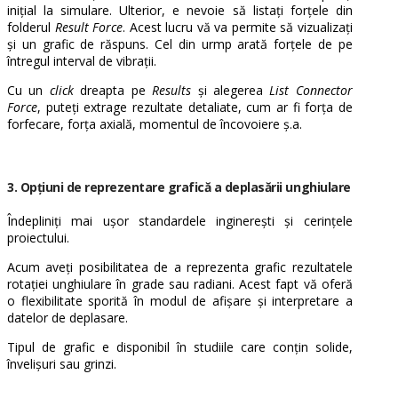
inițial la simulare. Ulterior, e nevoie să listați forțele din
folderul
Result Force
. Acest lucru vă va permite să vizualizați
și un grafic de răspuns. Cel din urmp arată forțele de pe
întregul interval de vibrații.
Cu un
click
dreapta pe
Results
și alegerea
List Connector
Force
, puteți extrage rezultate detaliate, cum ar fi forța de
forfecare, forța axială, momentul de încovoiere ș.a.
3.
Opțiuni de reprezentare grafică a deplasării unghiulare
Îndepliniți mai ușor standardele inginerești și cerințele
proiectului.
Acum aveți posibilitatea de a reprezenta grafic rezultatele
rotației unghiulare în grade sau radiani. Acest fapt vă oferă
o flexibilitate sporită în modul de afișare și interpretare a
datelor de deplasare.
Tipul de grafic e disponibil în studiile care conțin solide,
învelișuri sau grinzi.