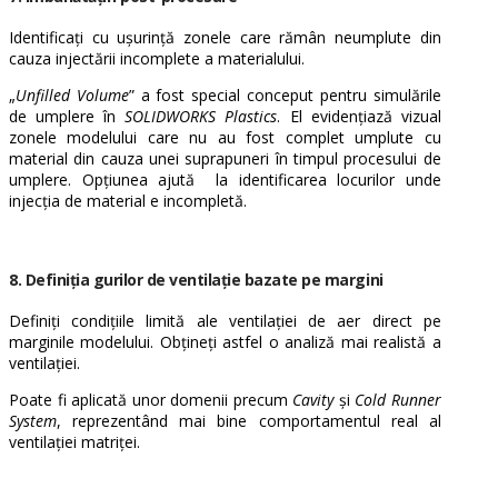
Identificați cu ușurință zonele care rămân neumplute din
cauza injectării incomplete a materialului.
„
Unfilled Volume
” a fost special conceput pentru simulările
de umplere în
SOLIDWORKS Plastics
. El evidențiază vizual
zonele modelului care nu au fost complet umplute cu
material din cauza unei suprapuneri în timpul procesului de
umplere. Opțiunea ajută la identificarea locurilor unde
injecția de material e incompletă.
8. Definiția gurilor de ventilație bazate pe margini
Definiți condițiile limită ale ventilației de aer direct pe
marginile modelului. Obțineți astfel o analiză mai realistă a
ventilației.
Poate fi aplicată unor domenii precum
Cavity
și
Cold Runner
System
, reprezentând mai bine comportamentul real al
ventilației matriței.