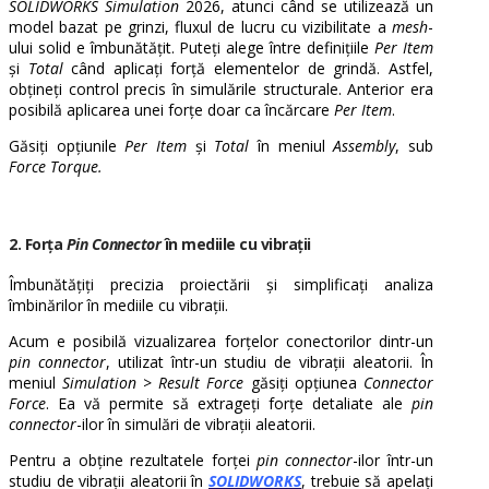
SOLIDWORKS Simulation
2026, atunci când se utilizează un
model bazat pe grinzi, fluxul de lucru cu vizibilitate a
mesh
-
ului solid e îmbunătățit. Puteți alege între definițiile
Per Item
și
Total
când aplicați forță elementelor de grindă. Astfel,
obțineți control precis în simulările structurale. Anterior era
posibilă aplicarea unei forțe doar ca încărcare
Per Item
.
Găsiți opțiunile
Per Item
și
Total
în meniul
Assembly
, sub
Force Torque.
2. Forța
Pin Connector
în mediile cu vibrații
Îmbunătățiți precizia proiectării și simplificați analiza
îmbinărilor în mediile cu vibrații.
Acum e posibilă vizualizarea forțelor conectorilor dintr-un
pin connector
, utilizat într-un studiu de vibrații aleatorii. În
meniul
Simulation
>
Result Force
găsiți opțiunea
Connector
Force
. Ea vă permite să extrageți forțe detaliate ale
pin
connector
-ilor în simulări de vibrații aleatorii.
Pentru a obține rezultatele forței
pin connector
-ilor într-un
studiu de vibrații aleatorii în
SOLIDWORKS
, trebuie să apelați