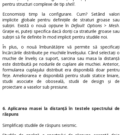
pentru structuri complexe de tip
shell
.
Economisiți timp la configurare. Cum? Setând valori
implicite globale pentru definițiile de straturi groase sau
subțiri. Există o nouă opțiune în
Default Options
>
Mesh
.
Grație ei, puteți specifica dacă doriți ca straturile groase sau
subțiri să fie definite în mod implicit pentru studiile noi.
În plus, o nouă îmbunătățire vă permite să specificați
încărcările distribuite pe muchiile învelișului. Când selectați o
muchie de înveliș ca suport, sarcina sau masa la distanță
este distribuită pe nodurile de cuplare ale muchiei. Anterior,
formularea cuplajului distribuit era disponibilă doar pentru
fețe. Ameliorarea e disponibilă pentru studii statice liniare,
studii asociate de oboseală, studii de design și de
proiectare a vaselor sub presiune.
6. Aplicarea masei la distanță în testele spectrului de
răspuns
Simplificați studiile de răspuns seismic.