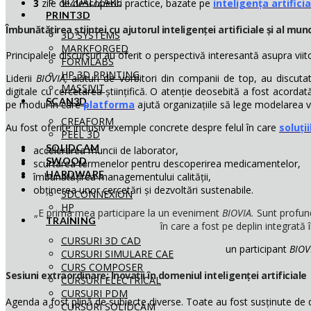
VIZUALIZARE
3
zile de descoperiri practice, bazate pe
inteligența artificia
PRINT3D
Îmbunătățirea științei cu ajutorul inteligenței artificiale și al munc
3D SYSTEMS
MARKFORGED
Principalele discursuri au oferit o perspectivă interesantă asupra viitor
FORMLABS
HP 3D PRINTING
Liderii
BIOVIA,
alături de vorbitori din companii de top, au discutat
MASSIVIT
digitale cu cercetarea științifică. O atenție deosebită a fost acorda
SCAN3D
pe modul în care
platforma
ajută organizațiile să lege modelarea v
CREAFORM
Au fost oferite inclusiv exemple concrete despre felul în care
soluți
PEEL 3D
SOLIDCAM
accelerarea muncii de laborator,
SWOOD
scurtarea termenelor pentru descoperirea medicamentelor,
HARDWARE
îmbunătățirea managementului calității,
obținerea unor cercetări și dezvoltări sustenabile.
3DCONNEXION
HP
„E prima mea participare la un eveniment
BIOVIA.
Sunt profun
TRAINING
în care a fost pe deplin integrată
CURSURI 3D CAD
un participant
BIOV
CURSURI SIMULARE CAE
CURS COMPOSER
Sesiuni extraordinare: Inovații în domeniul inteligenței artificiale
CURSURI ELECTRICAL
CURSURI PDM
Agenda a fost plină de subiecte diverse. Toate au fost susținute de d
CURSURI SOLIDCAM