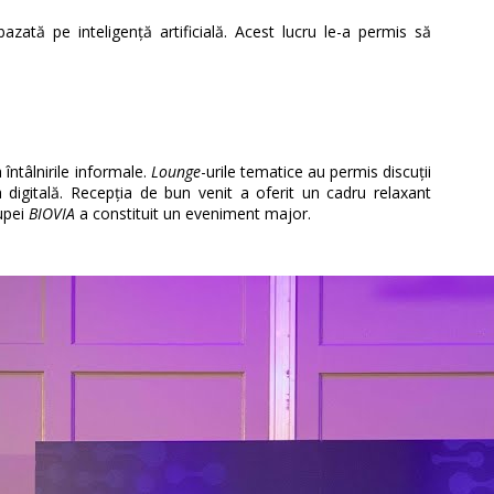
zată pe inteligență artificială. Acest lucru le-a permis să
a întâlnirile informale.
Lounge
-urile tematice au permis discuții
digitală. Recepția de bun venit a oferit un cadru relaxant
upei
BIOVIA
a constituit un eveniment major.