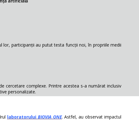
ța artificială
 lor, participanții au putut testa funcții noi, în propriile medii
 de cercetare complexe. Printre acestea s-a numărat inclusiv
ive personalizate.
drul
laboratorului
BIOVIA ONE
. Astfel, au observat impactul