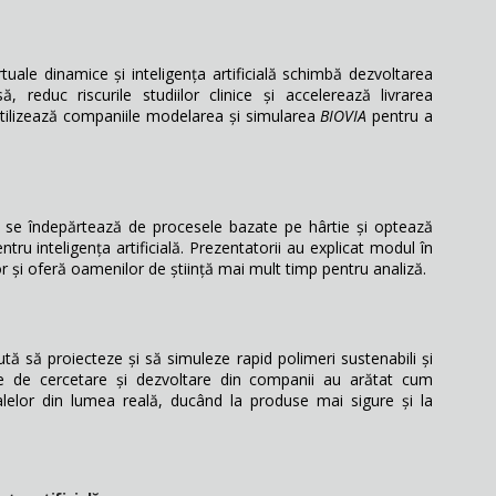
uale dinamice și inteligența artificială schimbă dezvoltarea
 reduc riscurile studiilor clinice și accelerează livrarea
 utilizează companiile modelarea și simularea
BIOVIA
pentru a
 se îndepărtează de procesele bazate pe hârtie și optează
ru inteligența artificială. Prezentatorii au explicat modul în
or și oferă oamenilor de știință mai mult timp pentru analiză.
jută să proiecteze și să simuleze rapid polimeri sustenabili și
ipe de cercetare și dezvoltare din companii au arătat cum
alelor din lumea reală, ducând la produse mai sigure și la