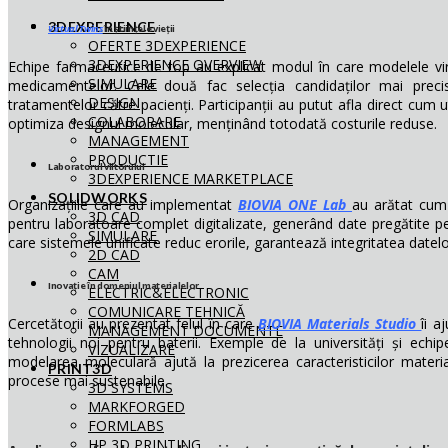
3DEXPERIENCE
Virtual Twins
în științele vieții
OFERTE 3DEXPERIENCE
3DEXPERIENCE OVERVIEW
Echipe farmaceutice de top au explicat modul în care modelele virt
SIMULARE
medicamentelor. Cele două fac selecția candidaților mai precisă,
DESIGN
tratamentelor către pacienți. Participanții au putut afla direct cum
COLABORARE
optimiza designul molecular, menținând totodată costurile reduse.
MANAGEMENT
PRODUCTIE
Laboratorul viitorului
3DEXPERIENCE MARKETPLACE
SOLIDWORKS
Organizațiile care au implementat
BIOVIA ONE Lab
au arătat cum
3D CAD
pentru laboratoare complet digitalizate, generând date pregătite pent
SIMULARE
care sistemele unificate reduc erorile, garantează integritatea datel
2D CAD
CAM
Inovație în domeniul materialelor
ELECTRIC&ELECTRONIC
COMUNICARE TEHNICĂ
Cercetătorii au prezentat felul în care
BIOVIA Materials Studio
îi a
MANAGEMENT DOCUMENTE
tehnologii noi pentru baterii. Exemple de la universități și ech
VIZUALIZARE
modelarea moleculară ajută la prezicerea caracteristicilor materi
PRINT3D
procese mai sustenabile.
3D SYSTEMS
MARKFORGED
FORMLABS
HP 3D PRINTING