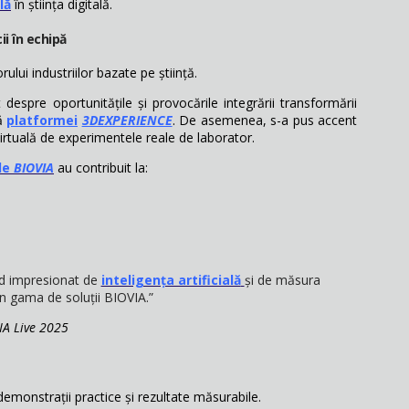
lă
în știința digitală.
ii în echipă
ului industriilor bazate pe știință.
 despre oportunitățile și provocările integrării transformării
tă
platformei
3DEXPERIENCE
. De asemenea, s-a pus accent
irtuală de experimentele reale de laborator.
ile
BIOVIA
au contribuit la:
d impresionat de
inteligența artificială
și de măsura
 în gama de soluții BIOVIA.”
IA Live 2025
emonstrații practice și rezultate măsurabile.