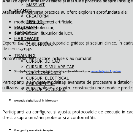
Analize aprofundate: ateliere și instruire practică despre inteligen
MASSIVIT
SCAN3D
Atelierele și instruirea practică au oferit explorări aprofundate ale:
CREAFORM
PEEL 3D
modelării inteligenței artificiale,
designului molecular,
SOLIDCAM
automatizării fluxurilor de lucru.
SWOOD
HARDWARE
Experții
BIOVIA
au condus tutoriale ghidate și sesiuni clinice. În cadrul
3DCONNEXION
de cercetare.
HP
TRAINING
Printre modulele practice incluse s-au numărat:
CURSURI 3D CAD
CURSURI SIMULARE CAE
Știința datelor, îmbunătățită cu inteligență artificială prin
proiectul pilot Pipeline
CURS COMPOSER
CURSURI ELECTRICAL
Participanții au învățat modalități avansate de procesare a datelor
CURSURI PDM
utilizarea unor exemple reale pentru construcția unor modele predict
CURSURI SOLIDCAM
Execuția digitalizată în laborator
Participanții au configurat și ajustat protocoalele de execuție în ca
direct asupra urmăririi probelor și a conformității.
Designul generativ în terapie