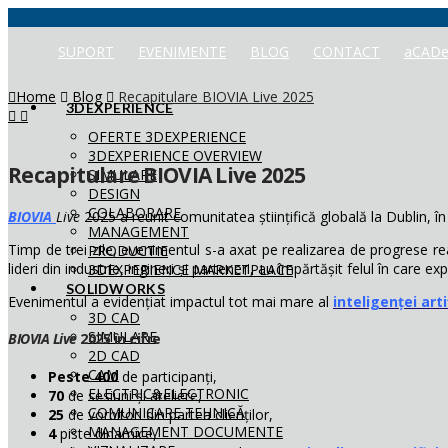
SUPORT
EVENIMENTE
BLOG
CONTACT
aCADe
Home
Blog
Recapitulare BIOVIA Live 2025
3DEXPERIENCE
OFERTE 3DEXPERIENCE
3DEXPERIENCE OVERVIEW
Recapitulare BIOVIA Live 2025
SIMULARE
DESIGN
COLABORARE
BIOVIA
Live
2025 a reunit comunitatea științifică globală la Dublin, în 
MANAGEMENT
Timp de trei zile, evenimentul s-a axat pe realizarea de progrese re
PRODUCTIE
lideri din industrie, ingineri și parteneri, au împărtășit felul în care 
3DEXPERIENCE MARKETPLACE
SOLIDWORKS
Evenimentul a evidențiat impactul tot mai mare al
inteligenței arti
3D CAD
SIMULARE
BIOVIA Live
2025 în cifre
2D CAD
CAM
Peste 400
de participanți,
ELECTRIC&ELECTRONIC
70
de sesiuni și ateliere,
COMUNICARE TEHNICĂ
25
de vorbitori din partea clienților,
MANAGEMENT DOCUMENTE
4
piste dinamice,