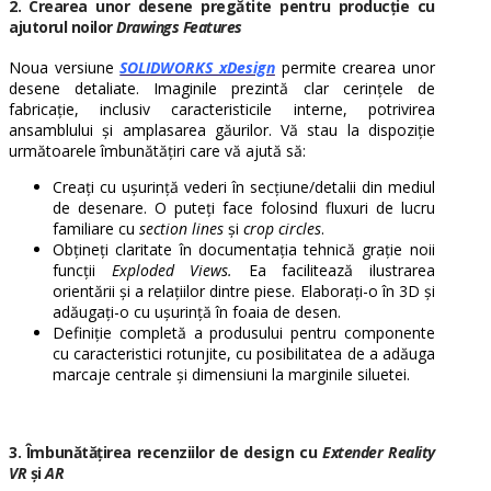
2. Crearea unor desene pregătite pentru producție cu
ajutorul noilor
Drawings Features
Noua versiune
SOLIDWORKS xDesign
permite crearea unor
desene detaliate. Imaginile prezintă clar cerințele de
fabricație, inclusiv caracteristicile interne, potrivirea
ansamblului și amplasarea găurilor. Vă stau la dispoziție
următoarele îmbunătățiri care vă ajută să:
Creați cu ușurință vederi în secțiune/detalii din mediul
de desenare. O puteți face folosind fluxuri de lucru
familiare cu
section lines
și
crop circles
.
Obțineți claritate în documentația tehnică grație noii
funcții
Exploded Views.
Ea facilitează ilustrarea
orientării și a relațiilor dintre piese. Elaborați-o în 3D și
adăugați-o cu ușurință în foaia de desen.
Definiție completă a produsului pentru componente
cu caracteristici rotunjite, cu posibilitatea de a adăuga
marcaje centrale și dimensiuni la marginile siluetei.
3. Îmbunătățirea recenziilor de design cu
Extender Reality
VR
și
AR