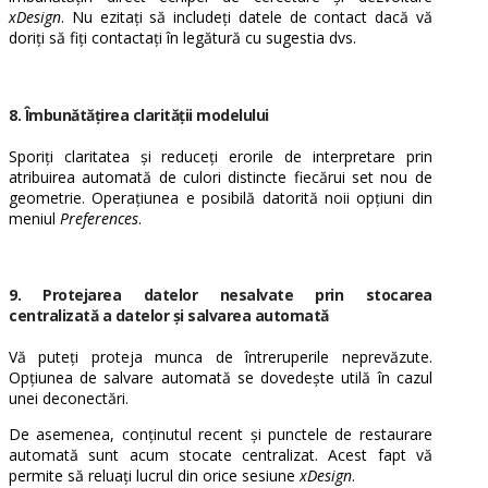
xDesign
. Nu ezitați să includeți datele de contact dacă vă
doriți să fiți contactați în legătură cu sugestia dvs.
8. Îmbunătățirea clarității
modelului
Sporiți claritatea și reduceți erorile de interpretare prin
atribuirea automată de culori distincte fiecărui set nou de
geometrie. Operațiunea e posibilă datorită noii opțiuni din
meniul
Preferences
.
9. Protejarea datelor nesalvate prin stocarea
centralizată a datelor și salvarea automată
Vă puteți proteja munca de întreruperile neprevăzute.
Opțiunea de salvare automată se dovedește utilă în cazul
unei deconectări.
De asemenea, conținutul recent și punctele de restaurare
automată sunt acum stocate centralizat. Acest fapt vă
permite să reluați lucrul din orice sesiune
xDesign
.