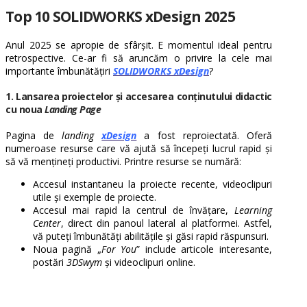
Top 10 SOLIDWORKS xDesign 2025
Anul 2025 se apropie de sfârșit. E momentul ideal pentru
retrospective. Ce-ar fi să aruncăm o privire la cele mai
importante îmbunătățiri
SOLIDWORKS xDesign
?
1.
Lansarea proiectelor și accesarea conținutului didactic
cu noua
Landing Page
Pagina de
landing
xDesign
a fost reproiectată. Oferă
numeroase resurse care vă ajută să începeți lucrul rapid și
să vă mențineți productivi. Printre resurse se numără:
Accesul instantaneu la proiecte recente, videoclipuri
utile și exemple de proiecte.
Accesul mai rapid la centrul de învățare,
Learning
Center
, direct din panoul lateral al platformei. Astfel,
vă puteți îmbunătăți abilitățile și găsi rapid răspunsuri.
Noua pagină „
For You
” include articole interesante,
postări
3DSwym
și videoclipuri online.