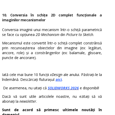
10. Conversia
în schițe 2D complet funcționale a
imaginilor mecanismelor
Conversia imaginii unui mecanism într-o schiță parametrică
se face cu opțiunea
2D Mechanism
din
Picture to Sketch
.
Mecanismul este convertit într-o schiță complet constrânsă
prin recunoașterea obiectelor din imagine (ex: legături,
ancore, role) și a constrângerilor (ex: balamale, glisoare,
puncte de ancorare).
Iată cele mai bune 10 funcții
xDesign
ale anului. Păstrați-le la
îndemână. Descărcați fluturașul
aici
.
De asemenea, nu uitați că
SOLIDWORKS 2026
e disponibil!
Dacă vă sunt utile articolele noastre, nu ezitați să vă
abonați la
newsletter
.
Sunt de acord să primesc ultimele noutăți în
domeniul