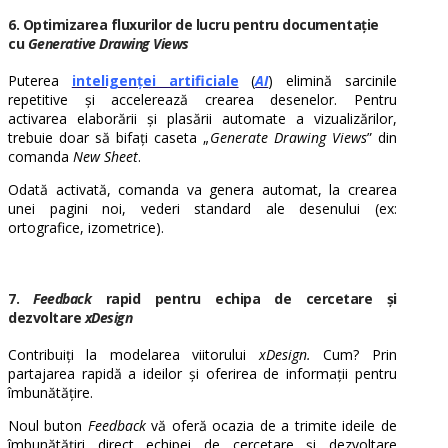
6. Optimizarea fluxurilor de lucru pentru documentație
cu
Generative Drawing Views
Puterea
inteligenței artificiale
(
AI
) elimină sarcinile
repetitive și accelerează crearea desenelor. Pentru
activarea elaborării și plasării automate a vizualizărilor,
trebuie doar să bifați caseta „
Generate Drawing Views
” din
comanda
New Sheet
.
Odată activată, comanda va genera automat, la crearea
unei pagini noi, vederi standard ale desenului (ex:
ortografice, izometrice).
7.
Feedback
rapid pentru echipa de cercetare și
dezvoltare
xDesign
Contribuiți la modelarea viitorului
xDesign.
Cum? Prin
partajarea rapidă a ideilor și oferirea de informații pentru
îmbunătățire.
Noul buton
Feedback
vă oferă ocazia de a trimite ideile de
îmbunătățiri direct echipei de cercetare și dezvoltare