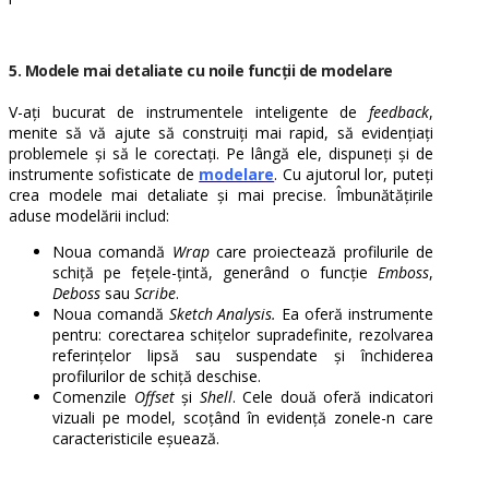
5. Modele mai detaliate cu noile funcții de modelare
V-ați bucurat de instrumentele inteligente de
feedback
,
menite să vă ajute să construiți mai rapid, să evidențiați
problemele și să le corectați. Pe lângă ele, dispuneți și de
instrumente sofisticate de
modelare
. Cu ajutorul lor, puteți
crea modele mai detaliate și mai precise. Îmbunătățirile
aduse modelării includ:
Noua comandă
Wrap
care proiectează profilurile de
schiță pe fețele-țintă, generând o funcție
Emboss
,
Deboss
sau
Scribe
.
Noua comandă
Sketch Analysis.
Ea oferă instrumente
pentru: corectarea schițelor supradefinite, rezolvarea
referințelor lipsă sau suspendate și închiderea
profilurilor de schiță deschise.
Comenzile
Offset
și
Shell
. Cele două oferă indicatori
vizuali pe model, scoțând în evidență zonele-n care
caracteristicile eșuează.