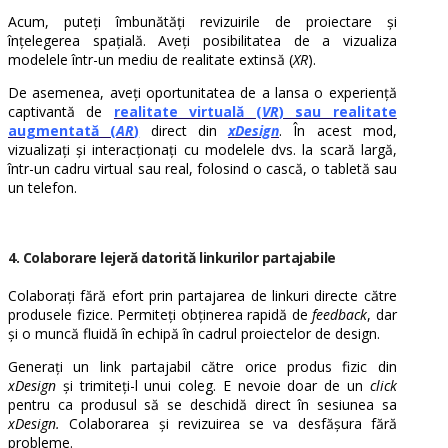
Acum, puteți îmbunătăți revizuirile de proiectare și
înțelegerea spațială. Aveți posibilitatea de a vizualiza
modelele într-un mediu de realitate extinsă (
XR
).
De asemenea, aveți oportunitatea de a lansa o experiență
captivantă de
realitate virtuală (
VR
) sau realitate
augmentată (
AR
)
direct din
xDesign
. În acest mod,
vizualizați și interacționați cu modelele dvs. la scară largă,
într-un cadru virtual sau real, folosind o cască, o tabletă sau
un telefon.
4. Colaborare lejeră datorită linkurilor partajabile
Colaborați fără efort prin partajarea de linkuri directe către
produsele fizice. Permiteți obținerea rapidă de
feedback
, dar
și o muncă fluidă în echipă în cadrul proiectelor de design.
Generați un link partajabil către orice produs fizic din
xDesign
și trimiteți-l unui coleg. E nevoie doar de un
click
pentru ca produsul să se deschidă direct în sesiunea sa
xDesign.
Colaborarea și revizuirea se va desfășura fără
probleme.