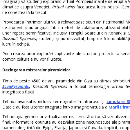
Imaginați-vă studenți explorând virtual Pompeiul înainte de erupția V
climatice asupra Veneției.
Virtual twins
face acest lucru posibil. Gem
ne conectează la trecut.
Provocarea Patrimoniului Viu a reînviat șase situri din Patrimoniul M
de studenți s-au angajat într-un efort de colaborare, utilizând pl
unor repere semnificative, inclusiv Templul Soarelui din Konark și 
Dassault Systèmes
, studenții și-au dezvoltat, timp de 6 luni, abilit
lucru în echipă.
Prin crearea unor explorări captivante ale siturilor, proiectul a serv
comori culturale nu vor fi uitate.
Dezlegarea misterelor piramidelor
Timp de peste 4500 de ani, piramidele din Giza au rămas simboluri d
ScanPyramids
,
Dassault Systèmes
a folosit tehnologia
virtual tw
integritatea fizică.
Tehnici avansate, inclusiv termografie în infraroșu și
simulare 3
Datele au fost ulterior integrate într-o imagine virtuală a
Marii Pira
Tehnologia gemenilor virtuali a permis cercetătorilor să vizualizeze
final, informațiile obținute au dezvăluit zone necunoscute ale piramid
oameni de știință din Egipt, Franța, Japonia și Canada. Implicit, coop