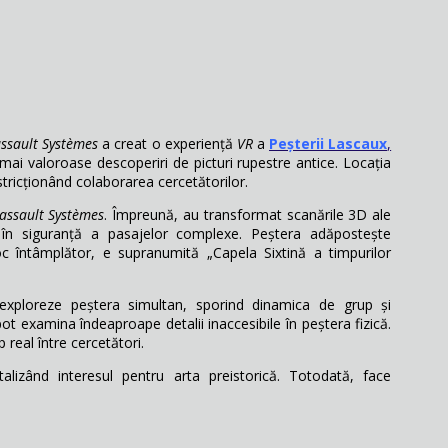
ssault Systèmes
a creat o experiență
VR
a
Peșterii Lascaux
,
ai valoroase descoperiri de picturi rupestre antice. Locația
estricționând colaborarea cercetătorilor.
assault Systèmes
. Împreună, au transformat scanările 3D ale
rea în siguranță a pasajelor complexe. Peștera adăpostește
c întâmplător, e supranumită „Capela Sixtină a timpurilor
să exploreze peștera simultan, sporind dinamica de grup și
 pot examina îndeaproape detalii inaccesibile în peștera fizică.
 real între cercetători.
alizând interesul pentru arta preistorică. Totodată, face