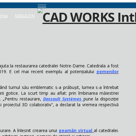
mia
MAGAZIN
juta la restaurarea catedralei Notre-Dame. Catedrala a fost
019. E cel mai recent exemplu al potențialului
gemenilor
ând turnul său emblematic s-a prăbușit, lumea s-a întrebat
ii gotice. La scurt timp au aflat: prin îmbinarea măiestriei
. „Pentru restaurare,
Dassault
Systèmes
pune la dispoziție
și proiectul 3D colaborativ”, a declarat la vremea respectivă
aurare. A înlesnit crearea unui
geamăn virtual
al catedralei.