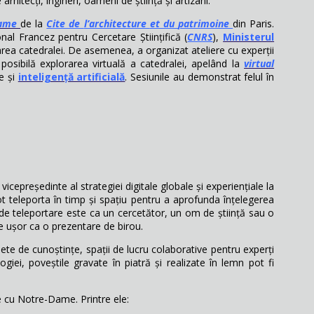
hitecți, ingineri, oameni de știință și artizani.
Dame
de la
Cite de
l’architecture
et du
patrimoine
din Paris.
nal Francez pentru Cercetare Științifică (
CNRS
),
Ministerul
rarea catedralei. De asemenea, a organizat ateliere cu experții
 posibilă explorarea virtuală a catedralei, apelând la
virtual
re și
inteligență artificială
. Sesiunile au demonstrat felul în
icepreședinte al strategiei digitale globale și experiențiale la
ot teleporta în timp și spațiu pentru a aprofunda înțelegerea
de teleportare este ca un cercetător, un om de știință sau o
de ușor ca o prezentare de birou.
ete de cunoștințe, spații de lucru colaborative pentru experți
giei, poveștile gravate în piatră și realizate în lemn pot fi
 cu Notre-Dame. Printre ele: