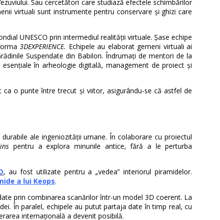
ezuviului. Sau cercetători care studiază efectele schimbărilor
enii virtuali sunt instrumente pentru conservare și ghizi care
ondial UNESCO prin intermediul realității virtuale. Șase echipe
atforma
3DEXPERIENCE.
Echipele au elaborat gemeni virtuali ai
Grădinile Suspendate din Babilon. Îndrumați de mentori de la
ăți esențiale în arheologie digitală, management de proiect și
it ca o punte între trecut și viitor, asigurându-se că astfel de
urabile ale ingeniozității umane. În colaborare cu proiectul
ins
pentru a explora minunile antice, fără a le perturba
D
, au fost utilizate pentru a „vedea” interiorul piramidelor.
mide a lui Keops
.
 date prin combinarea scanărilor într-un model 3D coerent. La
ei. În paralel, echipele au putut partaja date în timp real, cu
erarea internațională a devenit posibilă.