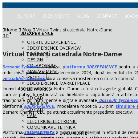
SUPORT
EVENIMENTE
BLOG
CONTACT
aCADe
Home
Blog
Virtual Twins și catedrala Notre-Dame
3DEXPERIENCE
OFERTE 3DEXPERIENCE
3DEXPERIENCE OVERVIEW
Virtual Twins și catedrala Notre-Dame
SIMULARE
DESIGN
COLABORARE
Dassault Systèmes
a furnizat
platforma
3DEXPERIENCE
pentru a a
MANAGEMENT
redeschisă publicului pe 7 decembrie 2024, după incendiul din 2
PRODUCTIE
virtuali/
virtual twins
de a conserva moștenirea culturală comună.
3DEXPERIENCE MARKETPLACE
Incendiul de la catedrala Notre-Dame a fost o tragedie globală. C
SOLIDWORKS
cum ar putea fi restaurată cu fidelitate o capodoperă a arhitectur
3D CAD
tradiționale cu instrumentele digitale avansate
Dassault Systèmes
SIMULARE
platforma
3DEXPERIENCE
, modelarea robotică 3D prin
simulare
2D CAD
Bernard Charlès, CEO pe atunci; actualmente președinte executiv.
CAM
ELECTRIC&ELECTRONIC
COMUNICARE TEHNICĂ
Platforma
3DEXPERIENCE
a jucat un rol esențial în efortul de rest
MANAGEMENT DOCUMENTE