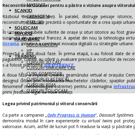
MASSIVIT
Reconstruirea Ucrainei pentru a păstra o viziune asupra viitorului
SCAN3D
CREAFORM
Războiul devastează vieți. În paralel, distruge peisaje istorice,
PEEL 3D
reconstrucției viitoare prezintă o oportunitate de a crea spații urban
SOLIDCAM
În Ucraina, pagubele suferite de orașe și situri istorice au fost gra
SWOOD
susținută de guvernul francez. A apelat din nou la tehnologia
virt
HARDWARE
Ucraina
. Inițiativa a combinat inovația digitală cu strategiile urbane.
3DCONNEXION
HP
Proiectul a avut două faze. În prima etapă, s-au folosit date de int
TRAINING
pagubelor. Datele au oferit o evaluare precisă a costurilor de reconstr
CURSURI 3D CAD
s-a folosit platforma
3DEXPERIENCE
.
CURSURI SIMULARE CAE
CURS COMPOSER
A doua fază a implicat crearea geamănului virtual al orașului Cernih
CURSURI ELECTRICAL
designul urban prin modelarea machetelor clădirilor, spațiilor publi
CURSURI PDM
fenomene meteorologice extreme) pentru a reimagina
infrastru
CURSURI SOLIDCAM
primi
feedback
legat de noile inovații.
Legea privind patrimoniul și viitorul conservării
Ca parte a campaniei „
Only Progress is Human
”,
Dassault Systèmes
demonstra modul în care experiențele cu
virtual twins
pot proteja
valoroase. Acum, astfel de lucruri pot fi readuse la viață și păstrate p