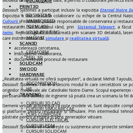
Modelul dinamic, bogat în date, a permis o colaborare perfectă între ar
VIZUALIZARE
PRINT3D
Dassault Systèmes
a participat inclusiv la expoziția
Eternal Notre 
3D SYSTEMS
Expoziția a fost creată în colaborare cu echipe de la Centrul Națio
MARKFORGED
Culturii
și instituțiile publice responsabile de conservarea și restau
FORMLABS
restauratori. Nu în ultimul rând, prin
Sistemul
Teleport
, a făcut
HP 3D PRINTING
twins
. Replica digitală a fost creată prin scanare 3D detaliată, lase
MASSIVIT
care instrumentele de
simulare
și
realitatea virtuală
:
SCAN3D
accelerează cercetarea,
CREAFORM
îmbogățesc colaborarea,
PEEL 3D
documentează procesul de restaurare.
SOLIDCAM
SWOOD
HARDWARE
„Realitatea virtuală ne oferă superputeri”, a declarat Mehdi Tayoubi, v
3DCONNEXION
Dassault Systèmes.
Tot el a descris modul în care cercetătorii se p
HP
originilor medievale ale Catedralei Notre-Dame. Scopul experienței 
TRAINING
persoană fără abilități de inginerie să poată crea un scenariu la fel 
CURSURI 3D CAD
Gemenii virtuali acționează ca niște modele vii. Sunt depozite compl
CURSURI SIMULARE CAE
și platforme pentru restaurare și simulare. Prin intermediul tehnolo
CURS COMPOSER
păstrate pentru a inspira și servi generațiilor viitoare.
CURSURI ELECTRICAL
CURSURI PDM
Dassault Systèmes
se mândrește cu susținerea unor proiecte similare
CURSURI SOLIDCAM