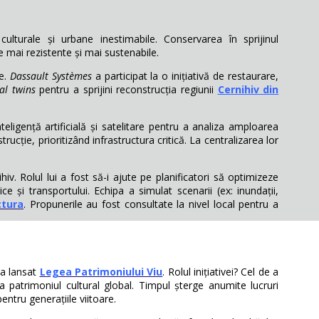
 culturale și urbane inestimabile. Conservarea în sprijinul
e mai rezistente și mai sustenabile.
ve.
Dassault Systèmes
a participat la o inițiativă de restaurare,
ual twins
pentru a sprijini reconstrucția regiunii
Cernihiv din
eligență artificială și satelitare pentru a analiza amploarea
ucție, prioritizând infrastructura critică. La centralizarea lor
iv. Rolul lui a fost să-i ajute pe planificatori să optimizeze
ce și transportului. Echipa a simulat scenarii (ex: inundații,
ctura
. Propunerile au fost consultate la nivel local pentru a
a lansat
Legea Patrimoniului Viu
. Rolul inițiativei? Cel de a
 patrimoniul cultural global. Timpul șterge anumite lucruri
entru generațiile viitoare.