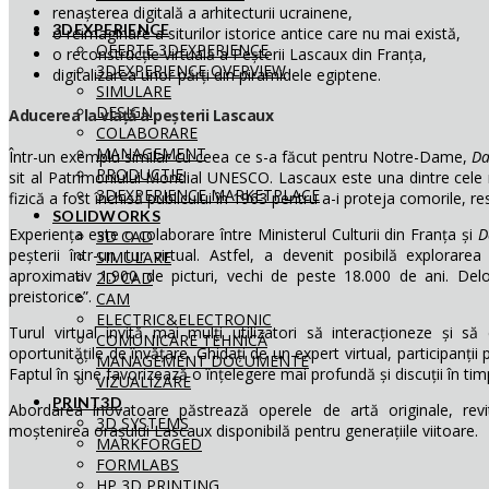
renașterea digitală a arhitecturii ucrainene,
3DEXPERIENCE
o reimaginare a siturilor istorice antice care nu mai există,
OFERTE 3DEXPERIENCE
o reconstrucție virtuală a Peșterii Lascaux din Franța,
3DEXPERIENCE OVERVIEW
digitalizarea unor părți din piramidele egiptene.
SIMULARE
DESIGN
Aducerea la viață a peșterii Lascaux
COLABORARE
MANAGEMENT
Într-un exemplu similar cu ceea ce s-a făcut pentru Notre-Dame,
Da
PRODUCTIE
sit al Patrimoniului Mondial UNESCO. Lascaux este una dintre cele m
3DEXPERIENCE MARKETPLACE
fizică a fost închisă publicului în 1963 pentru a-i proteja comorile, r
SOLIDWORKS
Experiența este o colaborare între Ministerul Culturii din Franța și
D
3D CAD
peșterii într-un tur virtual. Astfel, a devenit posibilă explora
SIMULARE
aproximativ 1.900 de picturi, vechi de peste 18.000 de ani. Delo
2D CAD
preistorice”.
CAM
ELECTRIC&ELECTRONIC
Turul virtual invită mai mulți utilizatori să interacționeze și 
COMUNICARE TEHNICĂ
oportunitățile de învățare. Ghidați de un expert virtual, participanții
MANAGEMENT DOCUMENTE
Faptul în sine favorizează o înțelegere mai profundă și discuții în timp
VIZUALIZARE
PRINT3D
Abordarea inovatoare păstrează operele de artă originale, revit
3D SYSTEMS
moștenirea orașului Lascaux disponibilă pentru generațiile viitoare.
MARKFORGED
FORMLABS
HP 3D PRINTING