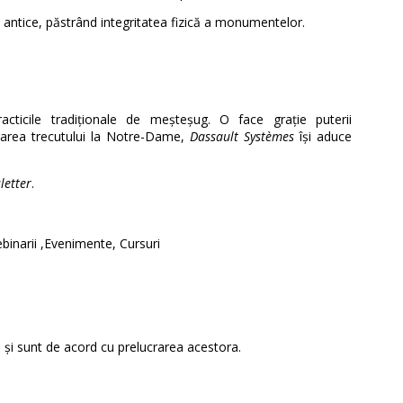
 antice, păstrând integritatea fizică a monumentelor.
cticile tradiționale de meșteșug. O face grație puterii
trarea trecutului la Notre-Dame,
Dassault Systèmes
își aduce
letter
.
binarii ,Evenimente, Cursuri
și sunt de acord cu prelucrarea acestora.