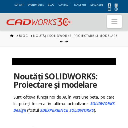
SUPORT
EVENIMENTE
BLOG
CONTACT
aCADemia
MAGAZIN
Nav
HOME
BLOG
NOUTĂȚI SOLIDWORKS: PROIECTARE ȘI MODELARE
Noutăți SOLIDWORKS:
Proiectare și modelare
Sunt câteva funcții noi de
AI
, în versiune beta, pe care
le puteți încerca în ultima actualizare
SOLIDWORKS
Design
(fostul
3DEXPERIENCE SOLIDWORKS
).