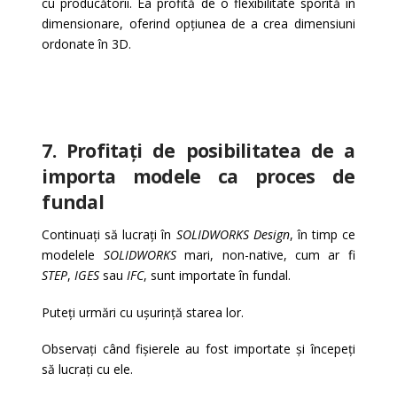
cu producătorii. Ea profită de o flexibilitate sporită în
dimensionare, oferind opțiunea de a crea dimensiuni
ordonate în 3D.
7. Profitați de posibilitatea de a
importa modele ca proces de
fundal
Continuați să lucrați în
SOLIDWORKS Design
, în timp ce
modelele
SOLIDWORKS
mari, non-native, cum ar fi
STEP
,
IGES
sau
IFC
, sunt importate în fundal.
Puteți urmări cu ușurință starea lor.
Observați când fișierele au fost importate și începeți
să lucrați cu ele.