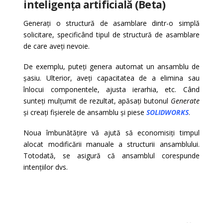
inteligența artificială (Beta)
Generați o structură de asamblare dintr-o simplă
solicitare, specificând tipul de structură de asamblare
de care aveți nevoie.
De exemplu, puteți genera automat un ansamblu de
șasiu. Ulterior, aveți capacitatea de a elimina sau
înlocui componentele, ajusta ierarhia, etc. Când
sunteți mulțumit de rezultat, apăsați butonul
Generate
și creați fișierele de ansamblu și piese
SOLIDWORKS
.
Noua îmbunătățire vă ajută să economisiți timpul
alocat modificării manuale a structurii ansamblului.
Totodată, se asigură că ansamblul corespunde
intențiilor dvs.