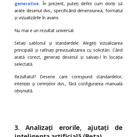
generative
. În prezent, puteți defini cum doriți să
arate desenul dvs., specificând dimensiunea, formatul
și vizualizările în avans.
Nu mai e un rezultat universal.
Setați șablonul și standardele. Alegeți vizualizarea
principală și rafinați previzualizarea cu solicitări. Când
arată corect, generați desenul și salvați-l în locația
selectată.
Rezultatul? Desene care corespund standardelor,
intenției și cerințelor dvs., fără configurarea manuală
obișnuită.
3. Analizați erorile, ajutați de
inteligența artificială (Beta)