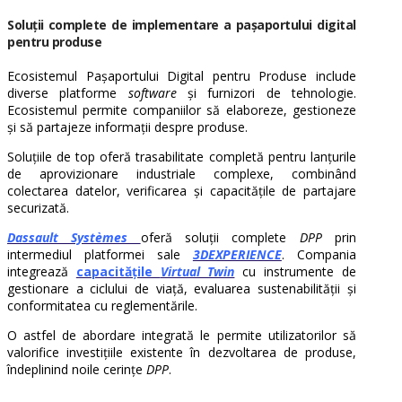
Soluții complete de implementare a pașaportului digital
pentru produse
Ecosistemul Pașaportului Digital pentru Produse include
diverse platforme
software
și furnizori de tehnologie.
Ecosistemul permite companiilor să elaboreze, gestioneze
și să partajeze informații despre produse.
Soluțiile de top oferă trasabilitate completă pentru lanțurile
de aprovizionare industriale complexe, combinând
colectarea datelor, verificarea și capacitățile de partajare
securizată.
Dassault Systèmes
oferă soluții complete
DPP
prin
intermediul platformei sale
3DEXPERIENCE
. Compania
integrează
capacitățile
Virtual Twin
cu instrumente de
gestionare a ciclului de viață, evaluarea sustenabilității și
conformitatea cu reglementările.
O astfel de abordare integrată le permite utilizatorilor să
valorifice investițiile existente în dezvoltarea de produse,
îndeplinind noile cerințe
DPP
.