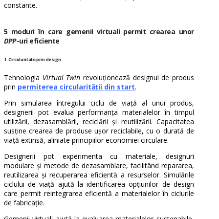
constante.
5 moduri în care gemenii virtuali permit crearea unor
DPP
-uri eficiente
1. Circularitate prin design
Tehnologia
Virtual Twin
revoluționează designul de produs
prin
permiterea circularității din start
.
Prin simularea întregului ciclu de viață al unui produs,
designerii pot evalua performanța materialelor în timpul
utilizării, dezasamblării, reciclării și reutilizării. Capacitatea
susține crearea de produse ușor reciclabile, cu o durată de
viață extinsă, aliniate principiilor economiei circulare.
Designerii pot experimenta cu materiale, designuri
modulare și metode de dezasamblare, facilitând repararea,
reutilizarea și recuperarea eficientă a resurselor. Simulările
ciclului de viață ajută la identificarea opțiunilor de design
care permit reintegrarea eficientă a materialelor în ciclurile
de fabricație.
Gemenii virtuali ajută la evaluarea materialelor sustenabile,