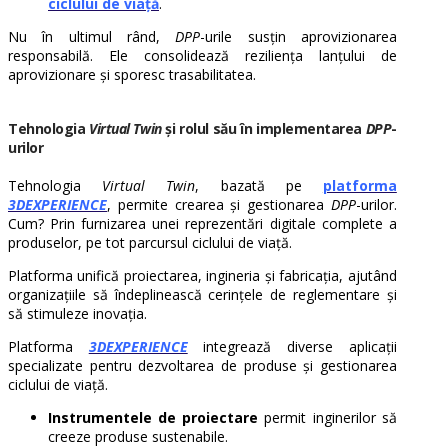
ciclului de viață
.
Nu în ultimul rând,
DPP
-urile susțin aprovizionarea
responsabilă. Ele consolidează reziliența lanțului de
aprovizionare și sporesc trasabilitatea.
Tehnologia
Virtual Twin
și rolul său în implementarea
DPP
-
urilor
Tehnologia
Virtual Twin
, bazată pe
platforma
3DEXPERIENCE
, permite crearea și gestionarea
DPP
-urilor.
Cum? Prin furnizarea unei reprezentări digitale complete a
produselor, pe tot parcursul ciclului de viață.
Platforma unifică proiectarea, ingineria și fabricația, ajutând
organizațiile să îndeplinească cerințele de reglementare și
să stimuleze inovația.
Platforma
3DEXPERIENCE
integrează diverse aplicații
specializate pentru dezvoltarea de produse și gestionarea
ciclului de viață.
Instrumentele de proiectare
permit inginerilor să
creeze produse sustenabile.