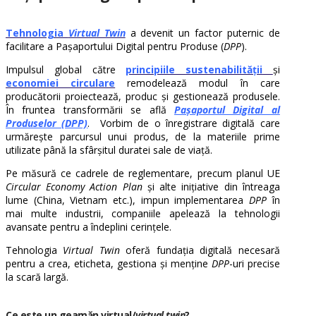
Tehnologia
Virtual Twin
a devenit un factor puternic de
facilitare a Pașaportului Digital pentru Produse (
DPP
).
Impulsul global către
principiile
sustenabilității
și
economiei circulare
remodelează modul în care
producătorii proiectează, produc și gestionează produsele.
În fruntea transformării se află
Pașaportul Digital al
Produselor (DPP)
. Vorbim de o înregistrare digitală care
urmărește parcursul unui produs, de la materiile prime
utilizate până la sfârșitul duratei sale de viață.
Pe măsură ce cadrele de reglementare, precum planul UE
Circular Economy Action Plan
și alte inițiative din întreaga
lume (China, Vietnam etc.), impun implementarea
DPP
în
mai multe industrii, companiile apelează la tehnologii
avansate pentru a îndeplini cerințele.
Tehnologia
Virtual
Twin
oferă fundația digitală necesară
pentru a crea, eticheta, gestiona și menține
DPP
-uri precise
la scară largă.
Ce este un geamăn virtual/
virtual twin
?