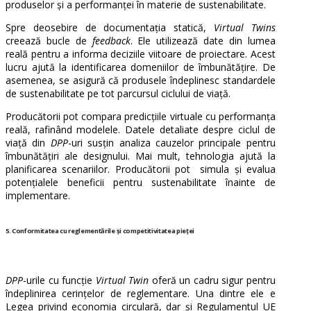
produselor și a performanței în materie de sustenabilitate.
Spre deosebire de documentația statică,
Virtual Twins
creează bucle de
feedback
. Ele utilizează date din lumea
reală pentru a informa deciziile viitoare de proiectare. Acest
lucru ajută la identificarea domeniilor de îmbunătățire. De
asemenea, se asigură că produsele îndeplinesc standardele
de sustenabilitate pe tot parcursul ciclului de viață.
Producătorii pot compara predicțiile virtuale cu performanța
reală, rafinând modelele. Datele detaliate despre ciclul de
viață din
DPP
-uri susțin analiza cauzelor principale pentru
îmbunătățiri ale designului. Mai mult, tehnologia ajută la
planificarea scenariilor. Producătorii pot simula și evalua
potențialele beneficii pentru sustenabilitate înainte de
implementare.
5. Conformitatea cu reglementările și competitivitatea pieței
DPP
-urile cu funcție
Virtual Twin
oferă un cadru sigur pentru
îndeplinirea cerințelor de reglementare. Una dintre ele e
Legea privind economia circulară, dar și Regulamentul UE