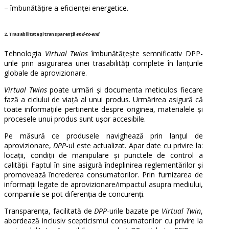
– îmbunătățire a eficienței energetice.
2. Trasabilitate și transparență
end-to-end
Tehnologia
Virtual Twins
îmbunătățește semnificativ DPP-
urile prin asigurarea unei trasabilități complete în lanțurile
globale de aprovizionare.
Virtual Twins
poate urmări și documenta meticulos fiecare
fază a ciclului de viață al unui produs. Urmărirea asigură că
toate informațiile pertinente despre originea, materialele și
procesele unui produs sunt ușor accesibile.
Pe măsură ce produsele navighează prin lanțul de
aprovizionare,
DPP
-ul este actualizat. Apar date cu privire la:
locații, condiții de manipulare și punctele de control a
calității. Faptul în sine asigură îndeplinirea reglementărilor și
promovează încrederea consumatorilor. Prin furnizarea de
informații legate de aprovizionare/impactul asupra mediului,
companiile se pot diferenția de concurenți.
Transparența, facilitată de
DPP
-urile bazate pe
Virtual Twin
,
abordează inclusiv scepticismul consumatorilor cu privire la