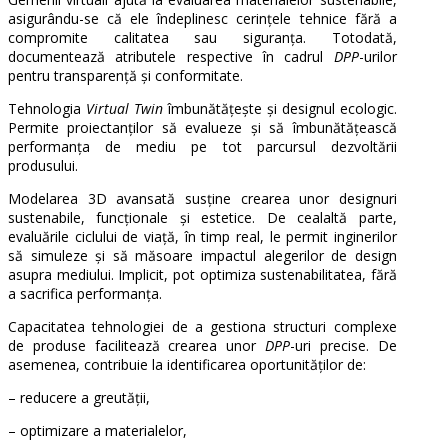
asigurându-se că ele îndeplinesc cerințele tehnice fără a
compromite calitatea sau siguranța. Totodată,
documentează atributele respective în cadrul
DPP
-urilor
pentru transparență și conformitate.
Tehnologia
Virtual Twin
îmbunătățește și designul ecologic.
Permite proiectanților să evalueze și să îmbunătățească
performanța de mediu pe tot parcursul dezvoltării
produsului.
Modelarea 3D avansată susține crearea unor designuri
sustenabile, funcționale și estetice. De cealaltă parte,
evaluările ciclului de viață, în timp real, le permit inginerilor
să simuleze și să măsoare impactul alegerilor de design
asupra mediului. Implicit, pot optimiza sustenabilitatea, fără
a sacrifica performanța.
Capacitatea tehnologiei de a gestiona structuri complexe
de produse facilitează crearea unor
DPP
-uri precise. De
asemenea, contribuie la identificarea oportunităților de:
– reducere a greutății,
– optimizare a materialelor,