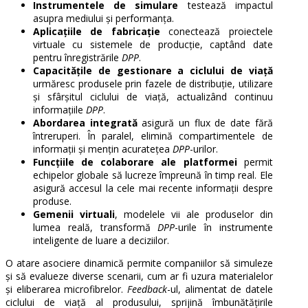
Instrumentele de simulare
testează impactul
asupra mediului și performanța.
Aplicațiile de fabricație
conectează proiectele
virtuale cu sistemele de producție, captând date
pentru înregistrările
DPP
.
Capacitățile de gestionare a ciclului de viață
urmăresc produsele prin fazele de distribuție, utilizare
și sfârșitul ciclului de viață, actualizând continuu
informațiile
DPP
.
Abordarea integrată
asigură un flux de date fără
întreruperi. În paralel, elimină compartimentele de
informații și mențin acuratețea
DPP
-urilor.
Funcțiile de colaborare ale platformei
permit
echipelor globale să lucreze împreună în timp real. Ele
asigură accesul la cele mai recente informații despre
produse.
Gemenii virtuali
, modelele vii ale produselor din
lumea reală, transformă
DPP
-urile în instrumente
inteligente de luare a deciziilor.
O atare asociere dinamică permite companiilor să simuleze
și să evalueze diverse scenarii, cum ar fi uzura materialelor
și eliberarea microfibrelor.
Feedback
-ul, alimentat de datele
ciclului de viață al produsului, sprijină îmbunătățirile