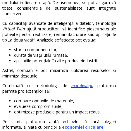
mediului în fiecare etapă. De asemenea, se pot asigura că
toate considerațiile de sustenabilitate sunt integrate
consecvent.
Cu capacități avansate de inteligență a datelor, tehnologia
Virtual Twin
ajută producătorii să identifice piese/materiale
potrivite pentru reutilizare, remanufacturare sau aplicații de
tip „a doua viață”. Analizele sofisticate pot evalua:
starea componentelor,
durata de viață utilă rămasă,
aplicațiile potențiale în alte produse/industrii.
Astfel, companiile pot maximiza utilizarea resurselor și
minimiza deșeurile.
Combinată cu metodologii de
eco-design
, platforma
permite proiectanților să:
compare opțiunile de materiale,
evalueze compromisurile,
optimizeze produsele pentru un impact redus.
Pe scurt, platforma ajută echipele să facă alegeri
informate, aliniate cu principiile
economiei circulare
.