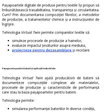
Pașapoartele digitale de produse pentru textile își propun să
îmbunătățească trasabilitatea, transparența și circularitatea.
Cum? Prin documentarea compoziției fibrelor, a metodelor
de producție, a tratamentelor chimice și a instrucțiunilor de
îngrijire.
Tehnologia
Virtual Twin
permite companiilor textile să:
simuleze procesele de producție a hainelor,
evalueze impactul țesăturilor asupra mediului,
proiecteze pentru dezasamblare
și reciclare.
Pașapoarte pentru baterii și aplicații industriale
Tehnologia
Virtual Twin
ajută producătorii de baterii să
documenteze compozițiile complexe ale materialelor,
procesele de producție și caracteristicile de performanță
care stau la baza pașapoartelor pentru baterii.
Tehnologia permite:
simularea performanței bateriilor în diverse condiții,