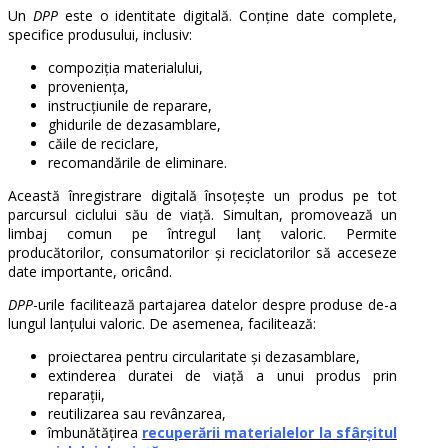
Un
DPP
este o identitate digitală. Conține date complete,
specifice produsului, inclusiv:
compoziția materialului,
proveniența,
instrucțiunile de reparare,
ghidurile de dezasamblare,
căile de reciclare,
recomandările de eliminare.
Această înregistrare digitală însoțește un produs pe tot
parcursul ciclului său de viață. Simultan, promovează un
limbaj comun pe întregul lanț valoric. Permite
producătorilor, consumatorilor și reciclatorilor să acceseze
date importante, oricând.
DPP
-urile facilitează partajarea datelor despre produse de-a
lungul lanțului valoric. De asemenea, facilitează:
proiectarea pentru circularitate și dezasamblare,
extinderea duratei de viață a unui produs prin
reparații,
reutilizarea sau revânzarea,
îmbunătățirea
recuperării materialelor la sfârșitul