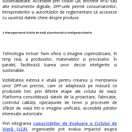
sustenabilitate. Accesibile prin coduri
QR
, etichete
RFID
sau
alte instrumente digitale,
DPP
-urile permit consumatorilor,
întreprinderilor și autorităților de reglementare să acceseze
cu ușurință datele-cheie despre produse.
3. Managementul ciclului de viață al produsului și inteligența datelor
Tehnologia
Virtual Twin
oferă o imagine cuprinzătoare, în
timp real, a produselor, materialelor și proceselor. În
paralel, facilitează luarea unor decizii inteligente și
sustenabile.
Vizibilitatea extinsă e vitală pentru crearea și menținerea
unor
DPP
-uri precise, care se adaptează pe măsură ce
produsele trec prin diferite etape ale ciclului de viață.
Platforma consolidează datele de la proiectare, fabricație,
controlul calității, operațiunile de teren și procesele de
sfârșit de viață într-o imagine unificată, accesibilă părților
interesate autorizate.
Prin integrarea
capacităților de Evaluare a Ciclului de
Viață (
LCA
)
, organizațiile pot evalua impactul asupra