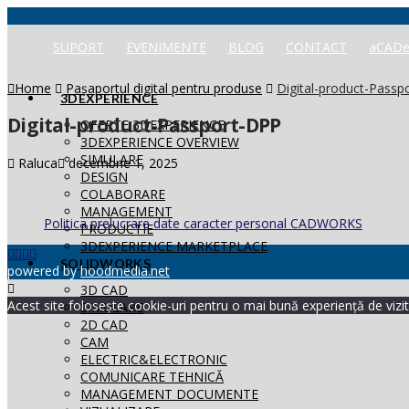
SUPORT
EVENIMENTE
BLOG
CONTACT
aCADe
Home
Pașaportul digital pentru produse
Digital-product-Passp
3DEXPERIENCE
Digital-product-Passport-DPP
OFERTE 3DEXPERIENCE
3DEXPERIENCE OVERVIEW
SIMULARE
Raluca
decembrie 1, 2025
DESIGN
COLABORARE
MANAGEMENT
Politica prelucrare date caracter personal CADWORKS
PRODUCTIE
3DEXPERIENCE MARKETPLACE
SOLIDWORKS
powered by
hoodmedia.net
3D CAD
Acest site folosește cookie-uri pentru o mai bună experiență de vizita
SIMULARE
2D CAD
CAM
ELECTRIC&ELECTRONIC
COMUNICARE TEHNICĂ
MANAGEMENT DOCUMENTE