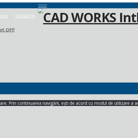
mia
MAGAZIN
ort-DPP
re. Prin continuarea navigării, ești de acord cu modul de utilizare a a