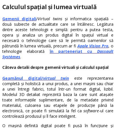
Calculul spațial și lumea virtuală
Gemenii digitali
/
Virtual twins
și informatica spațială –
două subiecte de actualitate care se întâlnesc. Legătura
dintre aceste tehnologii e simplă: pentru a putea testa,
opera și analiza un produs digital în spațiul virtual e
necesară o tehnologie care să le permită oamenilor să
pătrundă în lumea virtuală, precum ar fi
Apple Vision Pro
, o
tehnologie elaborată
în parteneriat cu
Dassault
Systèmes
.
Câteva detalii despre gemenii virtuali și calculul spațial
Geamănul digital/
virtual twin
este reprezentarea
completă și holistică a unui produs, a unei mașini sau chiar
a unei întregi fabrici, totul într-un format digital, lizibil.
Modelul 3D detaliat reprezintă baza la care sunt atașate
toate informațiile suplimentare, de la metadate privind
materialul, culoarea sau etapele de producție până la
electronică, ce poate fi simulată la fel ca
software
-ul care
controlează produsul și îl face inteligent.
O mașină definită digital poate fi pusă în funcțiune și