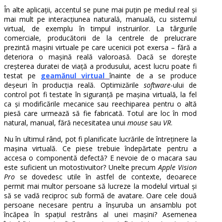
În alte aplicații, accentul se pune mai puțin pe mediul real și
mai mult pe interacțiunea naturală, manuală, cu sistemul
virtual, de exemplu în timpul instruirilor. La târgurile
comerciale, producătorii de la centrele de prelucrare
prezintă mașini virtuale pe care ucenicii pot exersa – fără a
deteriora o mașină reală valoroasă. Dacă se dorește
creșterea duratei de viață a produsului, acest lucru poate fi
testat pe
geamănul virtual
înainte de a se produce
deșeuri în producția reală. Optimizările
software
-ului de
control pot fi testate în siguranță pe mașina virtuală, la fel
ca și modificările mecanice sau reechiparea pentru o altă
piesă care urmează să fie fabricată. Totul are loc în mod
natural, manual, fără necesitatea unui
mouse
sau
VR
.
Nu în ultimul rând, pot fi planificate lucrările de întreținere la
mașina virtuală. Ce piese trebuie îndepărtate pentru a
accesa o componentă defectă? E nevoie de o macara sau
este suficient un motostivuitor? Unelte precum
Apple Vision
Pro
se dovedesc utile în astfel de contexte, deoarece
permit mai multor persoane să lucreze la modelul virtual și
să se vadă reciproc sub formă de avatare. Oare cele două
persoane necesare pentru a înșuruba un ansamblu pot
încăpea în spațiul restrâns al unei mașini? Asemenea