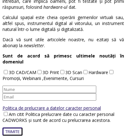
întrebări, care implică oameni, pot fi testate și pot primi
răspunsuri, folosind
hardware-ul
dat.
Calculul spațial este cheia operării gemenilor virtuali sau,
altfel spus, instrumentul digital al viitorului, un instrument
natural într-o lume digitală și digitalizată.
Dacă vă sunt utile articolele noastre, nu ezitați să vă
abonați la
newsletter
.
Sunt de acord să primesc ultimele noutăți în
domeniul
3D CAD/CAM
3D Print
3D Scan
Hardware
Promoții, Webinarii ,Evenimente, Cursuri
Politica de prelucrare a datelor caracter personal
Am citit Politica prelucrare date cu caracter personal
CADWORKS și sunt de acord cu prelucrarea acestora.