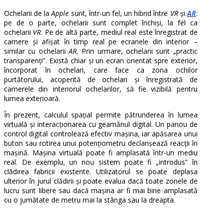
Ochelarii de la
Apple
sunt, într-un fel, un hibrid între
VR
și
AR
:
pe de o parte, ochelarii sunt complet închiși, la fel ca
ochelarii
VR
. Pe de altă parte, mediul real este înregistrat de
camere și afișat în timp real pe ecranele din interior –
similar cu ochelarii
AR.
Prin urmare, ochelarii sunt „practic
transparenți”. Există chiar și un ecran orientat spre exterior,
încorporat în ochelari, care face ca zona ochilor
purtătorului, acoperită de ochelari și înregistrată de
camerele din interiorul ochelarilor, să fie vizibilă pentru
lumea exterioară.
În prezent, calculul spațial permite pătrunderea în lumea
virtuală și interacționarea cu geamănul digital. Un panou de
control digital controlează efectiv mașina, iar apăsarea unui
buton sau rotirea unui potențiometru declanșează reacții în
mașină. Mașina virtuală poate fi amplasată într-un mediu
real. De exemplu, un nou sistem poate fi „introdus” în
clădirea fabricii existente. Utilizatorul se poate deplasa
ulterior în jurul clădirii și poate evalua dacă toate zonele de
lucru sunt libere sau dacă mașina ar fi mai bine amplasată
cu o jumătate de metru mai la stânga sau la dreapta.