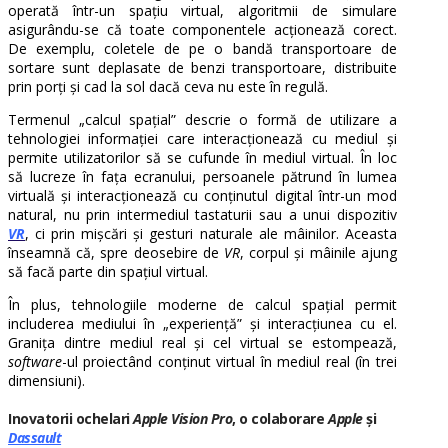
operată într-un spațiu virtual, algoritmii de simulare
asigurându-se că toate componentele acționează corect.
De exemplu, coletele de pe o bandă transportoare de
sortare sunt deplasate de benzi transportoare, distribuite
prin porți și cad la sol dacă ceva nu este în regulă.
Termenul „calcul spațial” descrie o formă de utilizare a
tehnologiei informației care interacționează cu mediul și
permite utilizatorilor să se cufunde în mediul virtual. În loc
să lucreze în fața ecranului, persoanele pătrund în lumea
virtuală și interacționează cu conținutul digital într-un mod
natural, nu prin intermediul tastaturii sau a unui dispozitiv
VR
, ci prin mișcări și gesturi naturale ale mâinilor. Aceasta
înseamnă că, spre deosebire de
VR
, corpul și mâinile ajung
să facă parte din spațiul virtual.
În plus, tehnologiile moderne de calcul spațial permit
includerea mediului în „experiență” și interacțiunea cu el.
Granița dintre mediul real și cel virtual se estompează,
software
-ul proiectând conținut virtual în mediul real (în trei
dimensiuni).
Inovatorii ochelari
Apple Vision Pro
, o colaborare
Apple
și
Dassault