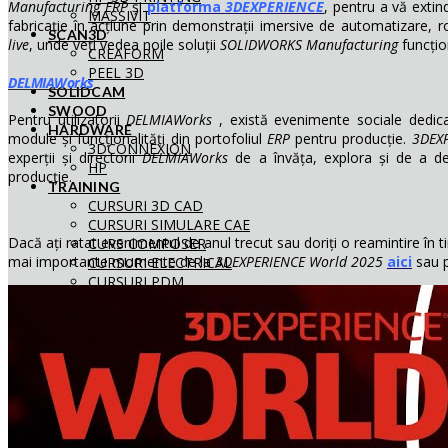
Manufacturing ERP
și
platforma
3DEXPERIENCE
, pentru a vă extin
MASSIVIT
fabricație în acțiune prin demonstrații imersive de automatizare, ro
SCAN3D
live
, unde veți vedea noile soluții
SOLIDWORKS Manufacturing
funcțio
CREAFORM
PEEL 3D
DELMIAWorks
SOLIDCAM
SWOOD
Pentru utilizatorii
DELMIAWorks
, există evenimente sociale dedica
HARDWARE
module și funcționalități din portofoliul
ERP
pentru producție.
3DEX
3DCONNEXION
experții și directorii
DELMIAWorks
de a învăța, explora și de a de
HP
producție.
TRAINING
CURSURI 3D CAD
CURSURI SIMULARE CAE
Dacă ați ratat evenimentul de anul trecut sau doriți o reamintire în t
CURS COMPOSER
mai importante momente de la
3DEXPERIENCE World 2025
aici
sau p
CURSURI ELECTRICAL
CURSURI PDM
CURSURI SOLIDCAM