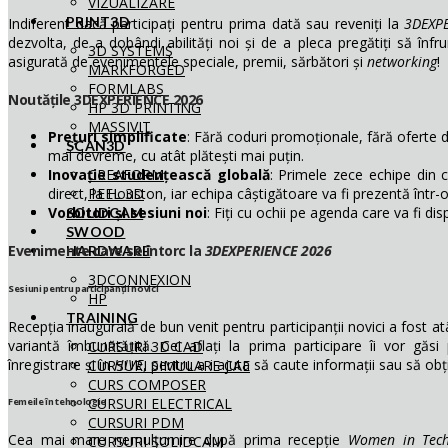
VIZUALIZARE
PRINT3D
Indiferent dacă participați pentru prima dată sau reveniți la
3DEXP
dezvolta, de a dobândi abilități noi și de a pleca pregătiți să înfru
3D SYSTEMS
asigurată de evenimentele speciale, premii, sărbători și
networking
!
MARKFORGED
FORMLABS
Noutățile 3DEXPERIENCE 2026
HP 3D PRINTING
MASSIVIT
Prețuri simplificate
: Fără coduri promoționale, fără oferte d
SCAN3D
mai devreme, cu atât plătești mai puțin.
CREAFORM
Inovație studențească globală
: Primele zece echipe din 
PEEL 3D
direct, la Houston, iar echipa câștigătoare va fi prezentă într-
Vorbitori și sesiuni noi
: Fiți cu ochii pe agenda care va fi dis
SOLIDCAM
SWOOD
Evenimente care se întorc la
3DEXPERIENCE 2026
HARDWARE
3DCONNEXION
Sesiuni pentru participanții novici
HP
TRAINING
Recepția inaugurală de bun venit pentru participanții novici a fost atâ
variantă îmbunătățită. Cei aflați la prima participare îi vor găs
CURSURI 3D CAD
înregistrare și în
HIVE
, pentru a-i ajuta să caute informații sau să obț
CURSURI SIMULARE CAE
CURS COMPOSER
CURSURI ELECTRICAL
Femeile în tehnologie
CURSURI PDM
Cea mai mare nemulțumire după prima recepție
Women in Tech
CURSURI SOLIDCAM