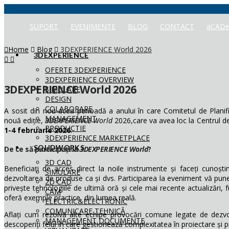
SUPORT
EVENIMENTE
BLOG
CONTACT
aCADe
Home
Blog
3DEXPERIENCE World 2026
3DEXPERIENCE
OFERTE 3DEXPERIENCE
3DEXPERIENCE OVERVIEW
3DEXPERIENCE World 2026
SIMULARE
DESIGN
COLABORARE
A sosit din nou acea perioadă a anului în care Comitetul de Plani
MANAGEMENT
nouă ediție,
3DEXPERIENCE World
2026,care va avea loc la Centrul d
PRODUCTIE
1-4 februarie 2026
.
3DEXPERIENCE MARKETPLACE
SOLIDWORKS
De ce să participați la
3DEXPERIENCE World
?
3D CAD
Beneficiați de acces direct la noile instrumente și faceți cunoșt
SIMULARE
dezvoltarea de produse ca și dvs. Participarea la eveniment vă pune 
2D CAD
privește tehnologiile de ultimă oră și cele mai recente actualizări, f
CAM
oferă exemple practice, din lumea reală.
ELECTRIC&ELECTRONIC
COMUNICARE TEHNICĂ
Aflați cum rezolvă alte echipe provocări comune legate de dezvol
MANAGEMENT DOCUMENTE
descoperiți felul în care gestionează complexitatea în proiectare și p