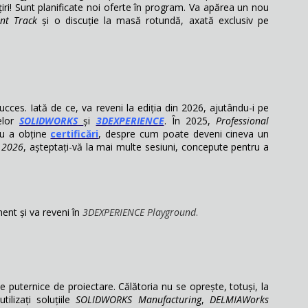
iri! Sunt planificate noi oferte în program. Va apărea un nou
nt Track
și o discuție la masă rotundă, axată exclusiv pe
ucces. Iată de ce, va reveni la ediția din 2026, ajutându-i pe
melor
SOLIDWORKS
și
3DEXPERIENCE
. În 2025,
Professional
ru a obține
certificări
, despre cum poate deveni cineva un
 2026
, așteptați-vă la mai multe sesiuni, concepute pentru a
ent și va reveni în
3DEXPERIENCE Playground
.
le puternice de proiectare. Călătoria nu se oprește, totuși, la
ilizați soluțiile
SOLIDWORKS Manufacturing
,
DELMIAWorks