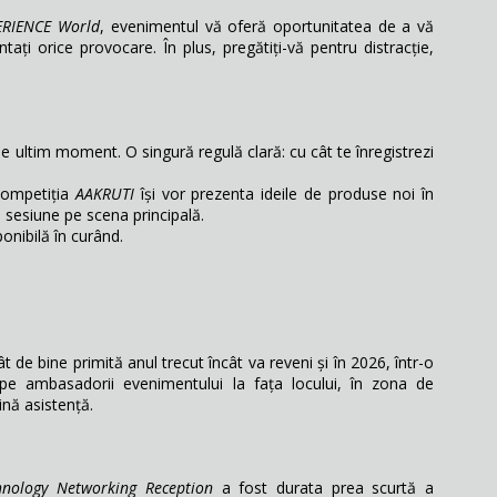
ERIENCE World
, evenimentul vă oferă oportunitatea de a vă
ntați orice provocare. În plus, pregătiți-vă pentru distracție,
e ultim moment. O singură regulă clară: cu cât te înregistrezi
competiția
AAKRUTI
își vor prezenta ideile de produse noi în
o sesiune pe scena principală.
ponibilă în curând.
t de bine primită anul trecut încât va reveni și în 2026, într-o
i pe ambasadorii evenimentului la fața locului, în zona de
ină asistență.
nology Networking Reception
a fost durata prea scurtă a