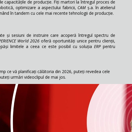
de capacitățile de producție. Fiți martori la întregul proces de
botică, optimizare a aspectului fabricii,
CAM
ș.a. în atelierul
nând în tandem cu cele mai recente tehnologii de producție.
te și sesiuni de instruire care acoperă întregul spectru de
PERIENCE World 2026
oferă oportunități unice pentru clienții,
păși limitele a ceea ce este posibil cu soluția
ERP
pentru
imp ce vă planificați călătoria din 2026, puteți revedea cele
uteți urmări videoclipul de mai jos.