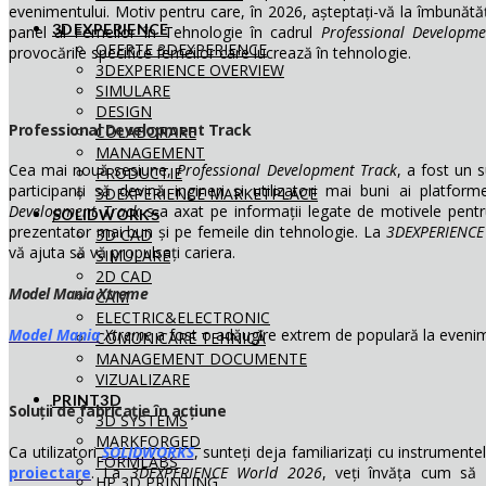
evenimentului. Motiv pentru care, în 2026, așteptați-vă la îmbunătăț
3DEXPERIENCE
panel al Femeilor în Tehnologie în cadrul
Professional Developme
OFERTE 3DEXPERIENCE
provocările specifice femeilor care lucrează în tehnologie.
3DEXPERIENCE OVERVIEW
SIMULARE
DESIGN
Professional Development Track
COLABORARE
MANAGEMENT
Cea mai nouă sesiune,
Professional Development Track
, a fost un s
PRODUCTIE
participanți să devină ingineri și utilizatori mai buni ai platfor
3DEXPERIENCE MARKETPLACE
Development Track
s-a axat pe informații legate de motivele pent
SOLIDWORKS
prezentator mai bun și pe femeile din tehnologie. La
3DEXPERIENCE
3D CAD
vă ajuta să vă propulsați cariera.
SIMULARE
2D CAD
Model Mania Xtreme
CAM
ELECTRIC&ELECTRONIC
Model Mania
Xtreme
a fost o adăugire extrem de populară la evenim
COMUNICARE TEHNICĂ
MANAGEMENT DOCUMENTE
VIZUALIZARE
PRINT3D
Soluții de fabricație în acțiune
3D SYSTEMS
MARKFORGED
Ca utilizatori
SOLIDWORKS
, sunteți deja familiarizați cu instrumente
FORMLABS
proiectare
. La
3DEXPERIENCE World 2026
, veți învăța cum să ut
HP 3D PRINTING