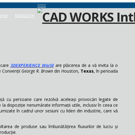
mia
MAGAZIN
ficare
3DEXPERIENCE World
are plăcerea de a vă invita la o
e Convenții
George R. Brown
din Houston,
Texas
, în perioada
ință cu persoane care rezolvă aceleași provocări legate de
la dispoziție nenumărate informații utile, inclusiv în ceea ce
urnizate în cadrul unor sesiuni cu lideri din industrie, care vă
tarea de produse sau îmbunătățirea fluxurilor de lucru și
roducție.