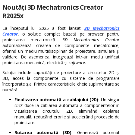
Noutăți 3D Mechatronics Creator
R2025x
La începutul lui 2025 a fost lansat
3D Mechatronics
Creator
, o soluție complet bazată pe browser pentru
proiectarea mecatronică.
3D Mechatronics Creator
automatizează crearea de componente mecatronice,
oferind un mediu multidisciplinar de proiectare, simulare și
validare. De asemenea, integrează într-un mediu unificat
proiectarea mecanică, electrică și
software
.
Soluția include capacități de proiectare a circuitelor 2D și
3D, acces la componente cu sisteme de programare
încorporate ș.a. Printre caracteristicile cheie suplimentare se
numără:
Finalizarea automată a cablajului (2D)
: Un singur
click
duce la cablarea automată a componentelor în
vizualizarea circuitului 2D, eliminând cablarea
manuală, reducând erorile și accelerând procesele de
proiectare.
Rutarea automată (3D)
: Generează automat