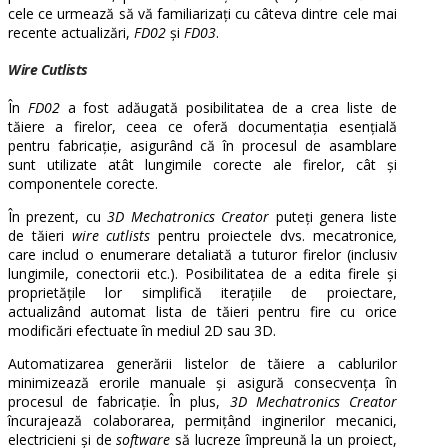
cele ce urmează să vă familiarizați cu câteva dintre cele mai
recente actualizări,
FD02
și
FD03
.
Wire Cutlists
În
FD02
a fost adăugată posibilitatea de a crea liste de
tăiere a firelor, ceea ce oferă documentația esențială
pentru fabricație, asigurând că în procesul de asamblare
sunt utilizate atât lungimile corecte ale firelor, cât și
componentele corecte.
În prezent, cu
3D Mechatronics Creator
puteți genera liste
de tăieri
wire cutlists
pentru proiectele dvs. mecatronice
,
care includ o enumerare detaliată a tuturor firelor (inclusiv
lungimile, conectorii etc.). Posibilitatea de a edita firele și
proprietățile lor simplifică iterațiile de proiectare,
actualizând automat lista de tăieri pentru fire cu orice
modificări efectuate în mediul 2D sau 3D.
Automatizarea generării listelor de tăiere a cablurilor
minimizează erorile manuale și asigură consecvența în
procesul de fabricație. În plus,
3D Mechatronics Creator
încurajează colaborarea, permițând inginerilor mecanici,
electricieni și de
software
să lucreze împreună la un proiect,