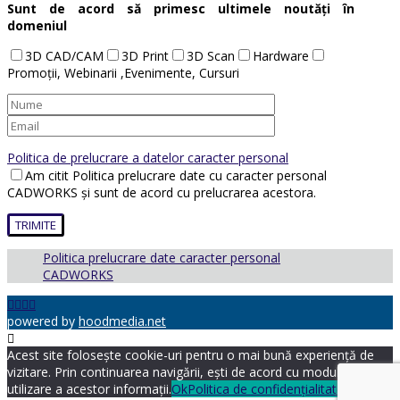
Sunt de acord să primesc ultimele noutăți în
domeniul
3D CAD/CAM
3D Print
3D Scan
Hardware
Promoții, Webinarii ,Evenimente, Cursuri
Politica de prelucrare a datelor caracter personal
Am citit Politica prelucrare date cu caracter personal
CADWORKS și sunt de acord cu prelucrarea acestora.
Politica prelucrare date caracter personal
CADWORKS
powered by
hoodmedia.net
Acest site folosește cookie-uri pentru o mai bună experiență de
vizitare. Prin continuarea navigării, ești de acord cu modul de
utilizare a acestor informații.
Ok
Politica de confidențialitate