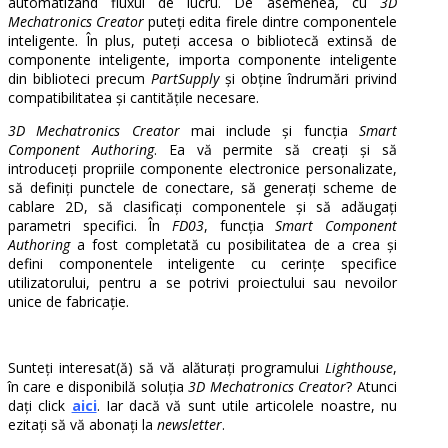
automatizând fluxul de lucru. De asemenea, cu
3D
Mechatronics Creator
puteți edita firele dintre componentele
inteligente. În plus, puteți accesa o bibliotecă extinsă de
componente inteligente, importa componente inteligente
din biblioteci precum
PartSupply
și obține îndrumări privind
compatibilitatea și cantitățile necesare.
3D Mechatronics Creator
mai include și funcția
Smart
Component Authoring
. Ea vă permite să creați și să
introduceți propriile componente electronice personalizate,
să definiți punctele de conectare, să generați scheme de
cablare 2D, să clasificați componentele și să adăugați
parametri specifici. În
FD03
, funcția
Smart Component
Authoring
a fost completată cu posibilitatea de a crea și
defini componentele inteligente cu cerințe specifice
utilizatorului, pentru a se potrivi proiectului sau nevoilor
unice de fabricație.
Sunteți interesat(ă) să vă alăturați programului
Lighthouse
,
în care e disponibilă soluția
3D Mechatronics Creator
? Atunci
dați click
aici
. Iar dacă vă sunt utile articolele noastre, nu
ezitați să vă abonați la
newsletter
.