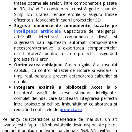
trasee optime ale firelor, între componentele plasate
în 3D, luând în considerare constrângerile spațiale.
Simplifică rutarea, reduce erorile și asigură trasee
eficiente și fabricabile în cadrul proiectelor 3D.
Sugestii dinamice de componente, bazate pe
inteligența artificială
: Capacitățile de inteligență
artificială detectează componentele lipsă și
sugerează sau ajustează automat componentele
necesare/alternative la exportarea componentelor
din bibliotecă pentru a crea proiecte, asigurând
proiecte fără erori.
Optimizarea cablajului
: Crearea ghidată a traseului
cablului, cu control al razei de îndoire și validare în
timp real, pentru a preveni deteriorarea cablurilor și
erorile.
Integrare extinsă a bibliotecii
: Acces la o
bibliotecă vastă de piese standard inteligente,
complet definite, care facilitează integrarea perfectă
între proiecte și echipe, îmbunătățind colaborarea și
reducând conflictele de
proiectare
.
Pe lângă caracteristicile și beneficiile de mai sus, un alt
avantaj este faptul că îmbunătățirile devin disponibile pe tot
parcursul anului, prin livrări funcționale (
FD
). Vă invităm în