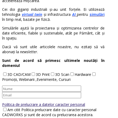
accelerează mișcarea.
Cei doi giganți industriali și-au unit forțele. Ei utilizează
tehnologia
virtual twin
și infrastructura
AI
pentru
simulări
în timp real, bazate pe fizică.
Simulările ajută la proiectarea și optimizarea centrelor de
date eficiente, fiabile și sustenabile, atât pe Pământ, cât și
în spațiu.
Dacă vă sunt utile articolele noastre, nu ezitați să vă
abonați la
newsletter
.
Sunt de acord să primesc ultimele noutăți în
domeniul
3D CAD/CAM
3D Print
3D Scan
Hardware
Promoții, Webinarii ,Evenimente, Cursuri
Politica de prelucrare a datelor caracter personal
Am citit Politica prelucrare date cu caracter personal
CADWORKS și sunt de acord cu prelucrarea acestora.