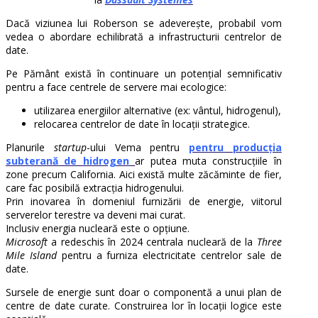
Dacă viziunea lui Roberson se adeverește, probabil vom
vedea o abordare echilibrată a infrastructurii centrelor de
date.
Pe Pământ există în continuare un potențial semnificativ
pentru a face centrele de servere mai ecologice:
utilizarea energiilor alternative (ex: vântul, hidrogenul),
relocarea centrelor de date în locații strategice.
Planurile
startup
-ului Vema pentru
pentru producția
subterană de hidrogen
ar putea muta construcțiile în
zone precum California. Aici există multe zăcăminte de fier,
care fac posibilă extracția hidrogenului.
Prin inovarea în domeniul furnizării de energie, viitorul
serverelor terestre va deveni mai curat.
Inclusiv energia nucleară este o opțiune.
Microsoft
a redeschis în 2024 centrala nucleară de la
Three
Mile Island
pentru a furniza electricitate centrelor sale de
date.
Sursele de energie sunt doar o componentă a unui plan de
centre de date curate. Construirea lor în locații logice este