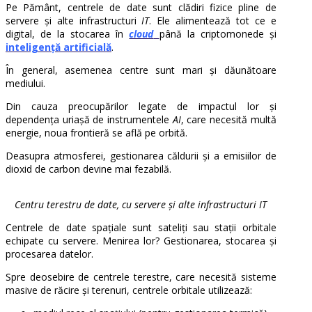
Pe Pământ, centrele de date sunt clădiri fizice pline de
servere și alte infrastructuri
IT
. Ele alimentează tot ce e
digital, de la stocarea în
cloud
până la criptomonede și
inteligență artificială
.
În general, asemenea centre sunt mari și dăunătoare
mediului.
Din cauza preocupărilor legate de impactul lor și
dependența uriașă de instrumentele
AI
, care necesită multă
energie, noua frontieră se află pe orbită.
Deasupra atmosferei, gestionarea căldurii și a emisiilor de
dioxid de carbon devine mai fezabilă.
Centru terestru de date, cu servere și alte infrastructuri IT
Centrele de date spațiale sunt sateliți sau stații orbitale
echipate cu servere. Menirea lor? Gestionarea, stocarea și
procesarea datelor.
Spre deosebire de centrele terestre, care necesită sisteme
masive de răcire și terenuri, centrele orbitale utilizează: