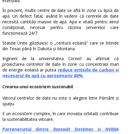
esențială.
În prezent, multe centre de date se află în zone cu lipsă de
apă. Un defect fatal, având în vedere că centrele de date
necesită cantități masive de apă. Apa e vitală pentru aerul
condiționat, necesar pentru răcirea serverelor care
funcționează 24/7.
Statele Unite găzduiesc o „centură eoliană” care se întinde
din Texas până în Dakota și Montana.
Inginerii de la universitatea
Cornell
au afirmat că
proiectarea centrelor de date în zone cu concentrații mari
de energie eoliană ar putea
reduce emisiile de carbon și
necesarul de apă cu aproximativ 80%
.
Crearea unui ecosistem sustenabil
Viitorul centrelor de date nu este o alegere între Pământ și
spațiu.
E un ecosistem complex, în care inovația orbitală contribuie
la sustenabilitatea viitoare.
Parteneriatul dintre
Dassault Systèmes
și
NVIDIA