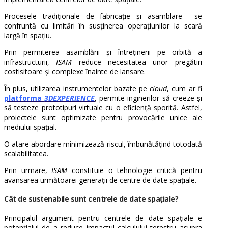
Procesele tradiționale de fabricație și asamblare se
confruntă cu limitări în susținerea operațiunilor la scară
largă în spațiu.
Prin permiterea asamblării și întreținerii pe orbită a
infrastructurii,
ISAM
reduce necesitatea unor pregătiri
costisitoare și complexe înainte de lansare.
În plus, utilizarea instrumentelor bazate pe
cloud
, cum ar fi
platforma
3DEXPERIENCE
, permite inginerilor să creeze și
să testeze prototipuri virtuale cu o eficiență sporită. Astfel,
proiectele sunt optimizate pentru provocările unice ale
mediului spațial.
O atare abordare minimizează riscul, îmbunătățind totodată
scalabilitatea.
Prin urmare,
ISAM
constituie o tehnologie critică pentru
avansarea următoarei generații de centre de date spațiale.
Cât de sustenabile sunt centrele de date spațiale?
Principalul argument pentru centrele de date spațiale e
potențialul de a reduce impactul calculului terestru asupra