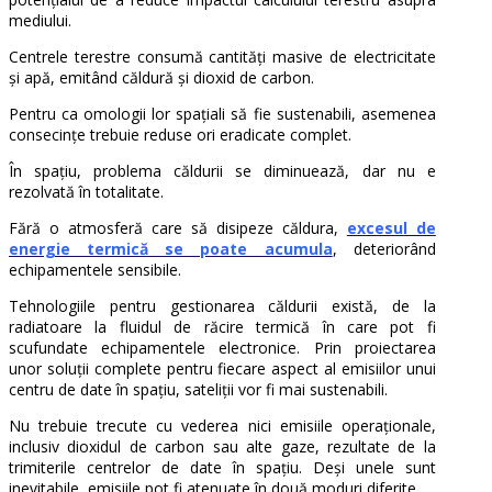
mediului.
Centrele terestre consumă cantități masive de electricitate
și apă, emitând căldură și dioxid de carbon.
Pentru ca omologii lor spațiali să fie sustenabili, asemenea
consecințe trebuie reduse ori eradicate complet.
În spațiu, problema căldurii se diminuează, dar nu e
rezolvată în totalitate.
Fără o atmosferă care să disipeze căldura,
excesul de
energie termică se poate acumula
, deteriorând
echipamentele sensibile.
Tehnologiile pentru gestionarea căldurii există, de la
radiatoare la fluidul de răcire termică în care pot fi
scufundate echipamentele electronice. Prin proiectarea
unor soluții complete pentru fiecare aspect al emisiilor unui
centru de date în spațiu, sateliții vor fi mai sustenabili.
Nu trebuie trecute cu vederea nici emisiile operaționale,
inclusiv dioxidul de carbon sau alte gaze, rezultate de la
trimiterile centrelor de date în spațiu. Deși unele sunt
inevitabile, emisiile pot fi atenuate în două moduri diferite.