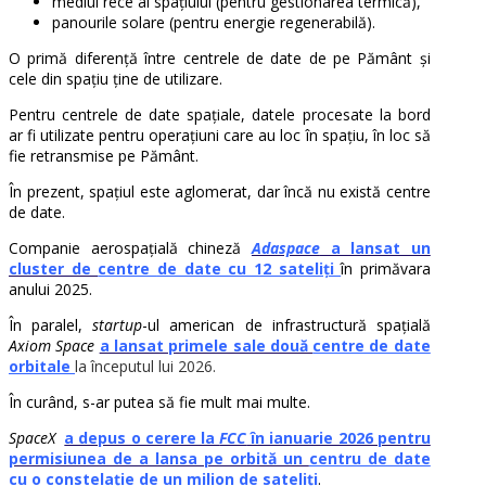
mediul rece al spațiului (pentru gestionarea termică),
panourile solare (pentru energie regenerabilă).
O primă diferență între centrele de date de pe Pământ și
cele din spațiu ține de utilizare.
Pentru centrele de date spațiale, datele procesate la bord
ar fi utilizate pentru operațiuni care au loc în spațiu, în loc să
fie retransmise pe Pământ.
În prezent, spațiul este aglomerat, dar încă nu există centre
de date.
Companie aerospațială chineză
Adaspace
a lansat un
cluster de
centre
de date cu 12 sateliți
în primăvara
anului 2025.
În paralel,
startup
-ul american de infrastructură spațială
Axiom Space
a lansat primele sale două
centre de date
orbitale
la începutul lui 2026
.
În curând, s-ar putea să fie mult mai multe.
SpaceX
a depus o cerere la
FCC
în ianuarie 2026 pentru
permisiunea de a lansa pe orbită un
centru de date
cu o constelație de un milion de sateliți
.