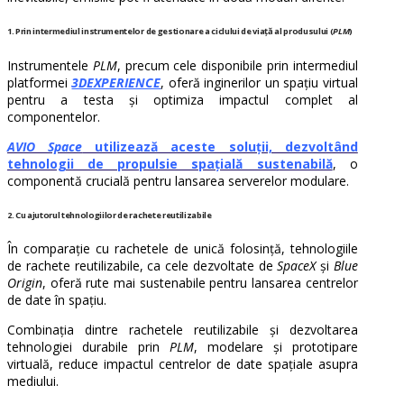
1. Prin intermediul instrumentelor de gestionare a ciclului de viață al produsului (
PLM
)
Instrumentele
PLM
, precum cele disponibile prin intermediul
platformei
3DEXPERIENCE
, oferă inginerilor un spațiu virtual
pentru a testa și optimiza impactul complet al
componentelor.
AVIO Space
utilizează aceste soluții, dezvoltând
tehnologii de propulsie spațială sustenabilă
, o
componentă crucială pentru lansarea serverelor modulare.
2. Cu ajutorul tehnologiilor de rachete reutilizabile
În comparație cu rachetele de unică folosință, tehnologiile
de rachete reutilizabile, ca cele dezvoltate de
SpaceX
și
Blue
Origin
, oferă rute mai sustenabile pentru lansarea centrelor
de date în spațiu.
Combinația dintre rachetele reutilizabile și dezvoltarea
tehnologiei durabile prin
PLM
, modelare și prototipare
virtuală, reduce impactul centrelor de date spațiale asupra
mediului.