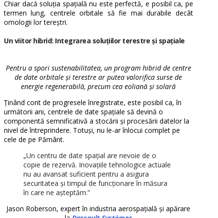
Chiar dacă soluția spațială nu este perfectă, e posibil ca, pe
termen lung, centrele orbitale să fie mai durabile decât
omologii lor tereștri.
Un viitor hibrid: Integrarea soluțiilor terestre și spațiale
Pentru a spori sustenabilitatea, un program hibrid de centre
de date orbitale și terestre ar putea valorifica surse de
energie regenerabilă, precum cea eoliană și solară
Ținând cont de progresele înregistrate, este posibil ca, în
următorii ani, centrele de date spațiale să devină o
componentă semnificativă a stocării și procesării datelor la
nivel de întreprindere. Totuși, nu le-ar înlocui complet pe
cele de pe Pământ.
„Un centru de date spațial are nevoie de o
copie de rezervă. I
novațiile tehnologice actuale
nu au avansat suficient pentru a asigura
securitatea și timpul de funcționare în măsura
în care ne așteptăm.”
Jason Roberson, expert în industria aerospațială și apărare
la
Dassault Systèmes