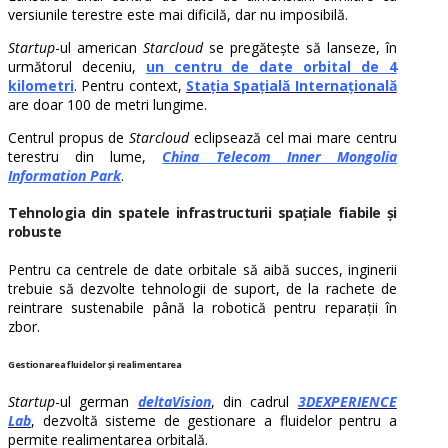
versiunile terestre este mai dificilă, dar nu imposibilă.
Startup
-ul american
Starcloud
se pregătește să lanseze, în
următorul deceniu,
un centru de date orbital
de 4
kilometri
. Pentru context,
Stația Spațială Internațională
are doar 100 de metri lungime.
Centrul propus de
Starcloud
eclipsează cel mai mare centru
terestru din lume,
China Telecom Inner Mongolia
Information Park
.
Tehnologia din spatele infrastructurii spațiale fiabile și
robuste
Pentru ca centrele de date orbitale să aibă succes, inginerii
trebuie să dezvolte tehnologii de suport, de la rachete de
reintrare sustenabile până la robotică pentru reparații în
zbor.
Gestionarea fluidelor și realimentarea
Startup
-ul german
deltaVision
, din cadrul
3DEXPERIENCE
Lab
, dezvoltă sisteme de gestionare a fluidelor pentru a
permite realimentarea orbitală.