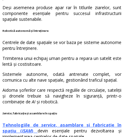
Deși asemenea produse apar rar în titlurile ziarelor, sunt
componente esențiale pentru succesul infrastructurii
spațiale sustenabile.
Robotică autonomă și întreținere
Centrele de date spațiale se vor baza pe sisteme autonome
pentru întreținere.
Trimiterea unui echipaj uman pentru a repara un satelit este
lentă și costisitoare.
Sistemele autonome, odată antrenate complet, vor
comunica cu alte nave spațiale, gestionând traficul spațial.
Aidoma șoferilor care respectă regulile de circulație, sateliții
și dronele trebuie să navigheze în siguranță, printr-o
combinație de
AI
și robotică.
Service
, fabricație și asamblare în spațiu
Tehnologiile de
service
, asamblare și fabricație în
spațiu (
ISAM
)
devin esențiale pentru dezvoltarea și
implementarea centrelor de date spațiale.