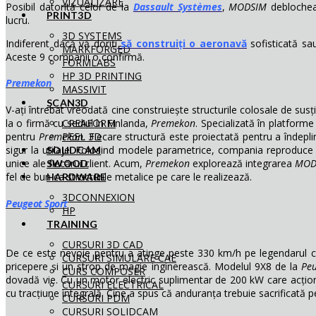
VIZUALIZARE
Posibil datorită celor de la
Dassault Systèmes
,
MODSIM
deblochea
PRINT3D
lucru.
3D SYSTEMS
Indiferent dacă vă doriți
să construiți o aeronavă
sofisticată sa
MARKFORGED
Aceste 9 companii o confirmă.
FORMLABS
HP 3D PRINTING
Premekon
MASSIVIT
SCAN3D
V-ați întrebat vreodată cine construiește structurile colosale de susț
CREAFORM
la o firmă cu sediul în Finlanda,
Premekon
. Specializată în platforme
PEEL 3D
pentru
Premekon
. Fiecare structură este proiectată pentru a îndepl
sigur la utilaje. Folosind modele parametrice, compania reproduce 
SOLIDCAM
unice ale fiecărui client. Acum,
Premekon
explorează integrarea
MOD
SWOOD
fel de bun ca structurile metalice pe care le realizează.
HARDWARE
3DCONNEXION
Peugeot Sport
HP
TRAINING
CURSURI 3D CAD
De ce este nevoie pentru a atinge peste 330 km/h pe legendarul cir
CURSURI SIMULARE CAE
pricepere și un strop de magie inginerească. Modelul 9X8 de la
Peu
CURS COMPOSER
dovadă vie. Cu un motor electric suplimentar de 200 kW care acțion
CURSURI ELECTRICAL
cu tracțiune integrală. Cine a spus că anduranța trebuie sacrificată
CURSURI PDM
CURSURI SOLIDCAM