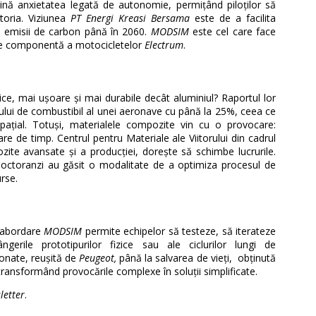
ină anxietatea legată de autonomie, permițând piloților să
toria. Viziunea
PT Energi Kreasi Bersama
este de a facilita
ro emisii de carbon până în 2060.
MODSIM
este cel care face
are componentă a motocicletelor
Electrum
.
e, mai ușoare și mai durabile decât aluminiul? Raportul lor
mului de combustibil al unei aeronave cu până la 25%, ceea ce
pațial. Totuși, materialele compozite vin cu o provocare:
re de timp. Centrul pentru Materiale ale Viitorului din cadrul
ozite avansate și a producției, dorește să schimbe lucrurile.
r doctoranzi au găsit o modalitate de a optimiza procesul de
urse.
o abordare
MODSIM
permite echipelor să testeze, să iterateze
gerile prototipurilor fizice sau ale ciclurilor lungi de
ionate, reușită de
Peugeot,
până la salvarea de vieți, obținută
 transformând provocările complexe în soluții simplificate.
letter
.