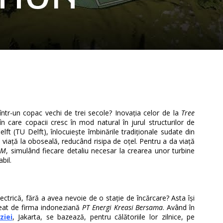
într-un copac vechi de trei secole? Inovația celor de la
Tree
n care copacii cresc în mod natural în jurul structurilor de
lft (TU Delft), înlocuiește îmbinările tradiționale sudate din
 viață la oboseală, reducând risipa de oțel. Pentru a da viață
IM
, simulând fiecare detaliu necesar la crearea unor turbine
bil.
ctrică, fără a avea nevoie de o stație de încărcare? Asta își
creat de firma indoneziană
PT Energi Kreasi Bersama
. Având în
ziei
, Jakarta, se bazează, pentru călătoriile lor zilnice, pe