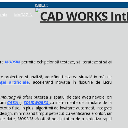
mia
MAGAZIN
are
MODSIM
permite echipelor să testeze, să iterateze și să-și
tre proiectare și analiză, aducând testarea virtuală în mâinile
ței artificiale
, accelerând inovația în fluxurile de lucru
omputing
vă oferă puterea și spațiul de care aveți nevoie, ori
cum
CATIA
și
SOLIDWORKS
cu instrumente de simulare de la
otip fizic. În plus, algoritmii de învățare automată, integrați
design, minimizând timpul petrecut cu verificarea erorilor, iar
e de date,
MODSIM
vă oferă posibilitatea de a sintetiza rapid