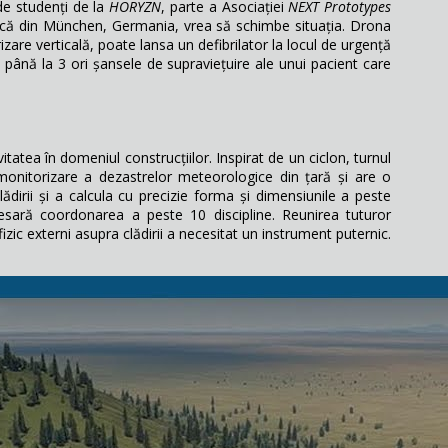
 de studenți de la
HORYZN
, parte a Asociației
NEXT Prototypes
nică din München, Germania, vrea să schimbe situația. Drona
erizare verticală, poate lansa un defibrilator la locul de urgență
ână la 3 ori șansele de supraviețuire ale unui pacient care
vitatea în domeniul construcțiilor. Inspirat de un ciclon, turnul
onitorizare a dezastrelor meteorologice din țară și are o
ădirii și a calcula cu precizie forma și dimensiunile a peste
esară coordonarea a peste 10 discipline. Reunirea tuturor
izic externi asupra clădirii a necesitat un instrument puternic.