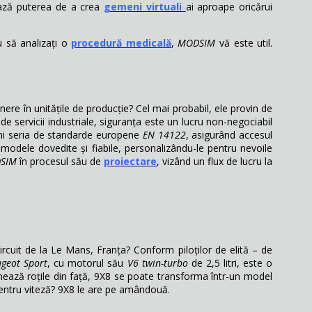
ză puterea de a crea
gemeni virtuali
ai aproape oricărui
u să analizați o
procedură medicală
,
MODSIM
vă este util.
inere în unitățile de producție? Cel mai probabil, ele provin de
 de servicii industriale, siguranța este un lucru non-negociabil
ini seria de standarde europene
EN 14122
, asigurând accesul
modele dovedite și fiabile, personalizându-le pentru nevoile
SIM
în procesul său de
proiectare
, vizând un flux de lucru la
cuit de la Le Mans, Franța? Conform piloților de elită – de
geot Sport
, cu motorul său
V6 twin-turbo
de 2,5 litri, este o
ează roțile din față, 9X8 se poate transforma într-un model
 pentru viteză? 9X8 le are pe amândouă.