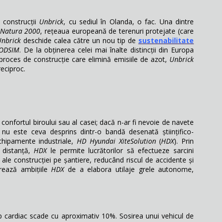
 construcții
Unbrick
, cu sediul în Olanda, o fac. Una dintre
Natura 2000
, rețeaua europeană de terenuri protejate (care
nbrick
deschide calea către un nou tip de
sustenabilitate
ODSIM
. De la obținerea celei mai înalte distincții din Europa
 proces de construcție care elimină emisiile de azot,
Unbrick
eciproc.
n confortul biroului sau al casei; dacă n-ar fi nevoie de navete
nu este ceva desprins dintr-o bandă desenată științifico-
chipamente industriale,
HD Hyundai XiteSolution
(
HDX
). Prin
 distanță,
HDX
le permite lucrătorilor să efectueze sarcini
e ale construcției pe șantiere, reducând riscul de accidente și
rează ambițiile
HDX
de a elabora utilaje grele autonome,
op cardiac scade cu aproximativ 10%. Sosirea unui vehicul de