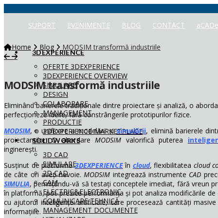
SUPORT
EVENIMENTE
BLOG
CONTACT
aCADe
Home
Blog
MODSIM transformă industriile
3DEXPERIENCE
OFERTE 3DEXPERIENCE
3DEXPERIENCE OVERVIEW
MODSIM transformă industriile
SIMULARE
DESIGN
COLABORARE
Eliminând barierele tradiționale dintre proiectare și analiză, o abord
MANAGEMENT
perfecționeze ideile, fără constrângerile prototipurilor fizice.
PRODUCTIE
MODSIM
, o unificare a modelării și
simulării
, elimină barierele din
3DEXPERIENCE MARKETPLACE
proiectanților. O abordare
MODSIM
valorifică puterea
inteligen
SOLIDWORKS
inginerești.
3D CAD
SIMULARE
Susținut de platforma
3DEXPERIENCE
în
cloud
, flexibilitatea
cloud c
2D CAD
de câte ori aveți nevoie.
MODSIM
integrează instrumente
CAD
pre
CAM
SIMULIA
, permițându-vă să testați conceptele imediat, fără vreun prot
ELECTRIC&ELECTRONIC
în platformă, pot prezice performanța și pot analiza modificările de 
COMUNICARE TEHNICĂ
cu ajutorul inteligenței artificiale, care procesează cantități masiv
MANAGEMENT DOCUMENTE
informațiile.