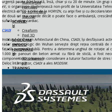
urgență poate fi întârziată, însă, chiar și cu 20 de minute. Un grup
Markforged
eV
, o organizație studențească non-profit de la Universitatea Teh
Formlabs
electrică
eVTOL
a celor de la
HORYZN
, cu aripi fixe și cu decolare/at
HP 3D Printing
de două ori mai repede decât o poate face o ambulanță, crescând p
Massivit
suferă un stop cardiac.
SCAN3D
CSADI
Creaform
Peel 3D
Institutul de Design Arhitectural din China,
CSADI,
își desfășoară acti
SOLIDCAM
radar meteorologic din Wuhan servește drept rețea centrală de m
SWOOD
fațadă cu spirală dublă. Pentru a determina unghiul de rotație al cl
HARDWARE
1.000 de panouri din beton armat cu fibră de sticlă, a fost nec
3Dconnexion
componentelor și luarea în considerare a tuturor factorilor de stres f
HP
Deloc întâmplător,
CSADI
a ales
MODSIM
.
TRAINING
cursuri 3D CAD
cursuri simulare CAE
curs composer
cursuri Electrical
Cursuri PDM
cursuri Solidcam