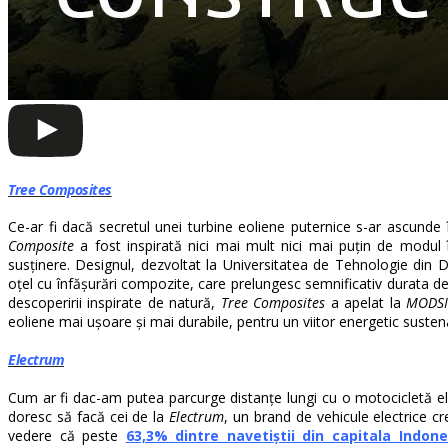
Tree Composites
Ce-ar fi dacă secretul unei turbine eoliene puternice s-ar ascunde 
Composite
a fost inspirată nici mai mult nici mai puțin de modul î
susținere. Designul, dezvoltat la Universitatea de Tehnologie din De
oțel cu înfășurări compozite, care prelungesc semnificativ durata de
descoperirii inspirate de natură,
Tree Composites
a apelat la
MODS
eoliene mai ușoare și mai durabile, pentru un viitor energetic sustena
Electrum
Cum ar fi dac-am putea parcurge distanțe lungi cu o motocicletă ele
doresc să facă cei de la
Electrum
, un brand de vehicule electrice 
vedere că peste
63,3%
dintre navetiștii din capitala Indone