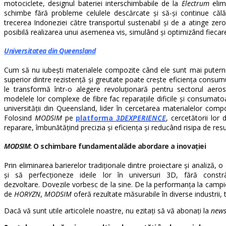
motociclete, designul bateriei interschimbabile de la
Electrum
elim
schimbe fără probleme celulele descărcate și să-și continue călă
trecerea Indoneziei către transportul sustenabil și de a atinge ze
posibilă realizarea unui asemenea vis, simulând și optimizând fiec
Universitatea din Queensland
Cum să nu iubești materialele compozite când ele sunt mai puternic
superior dintre rezistență și greutate poate crește eficiența consu
le transformă într-o alegere revoluționară pentru sectorul aeros
modelele lor complexe de fibre fac reparațiile dificile și consumatoa
universității din Queensland, lider în cercetarea materialelor comp
Folosind
MODSIM
pe
platforma
3DEXPERIENCE
, cercetătorii lo
reparare, îmbunătățind precizia și eficiența și reducând risipa de res
MODSIM
: O schimbare fundamentalăde abordare a inovației
Prin eliminarea barierelor tradiționale dintre proiectare și analiză, 
și să perfecționeze ideile lor în universuri 3D, fără constrân
dezvoltare. Dovezile vorbesc de la sine. De la performanța la camp
de
HORYZN
,
MODSIM
oferă rezultate măsurabile în diverse industrii,
Dacă vă sunt utile articolele noastre, nu ezitați să vă abonați la
news