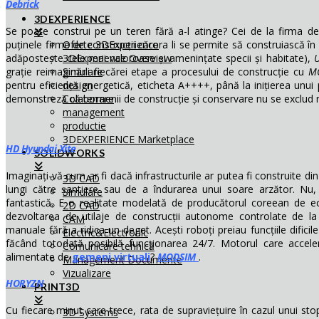
Debrick
3DEXPERIENCE
Se poate construi pe un teren fără a-l atinge? Cei de la firma de
puținele firme de construcții cărora li se permite să construiască în
Oferte 3DExperience
adăpostește cele mai valoroase și amenințate specii și habitate),
U
3DExperience Overview
grație reimaginării fiecărei etape a procesului de construcție cu
M
Simulare
pentru eficiență energetică, eticheta A++++, până la inițierea unui
design
demonstreză că termenii de construcție și conservare nu se exclud r
Colaborare
management
productie
3DEXPERIENCE Marketplace
HD Hyundai
Xite
SOLIDWORKS
Imaginați-vă cum ar fi dacă infrastructurile ar putea fi construite di
3D CAD
lungi către șantiere sau de a îndurarea unui soare arzător. Nu, 
Simulare
fantastică. E o realitate modelată de producătorul coreean de e
2D CAD
dezvoltarea de utilaje de construcții autonome controlate de la
CAM
manuale fără a ridica un deget. Acești roboți preiau funcțiile dificil
Electric&Electronic
făcând totodată posibilă funcționarea 24/7. Motorul care accele
Comunicare tehnică
alimentate de
gemeni virtuali
?
MODSIM
.
Management Documente
Vizualizare
HORYZN
PRINT3D
Cu fiecare minut care trece, rata de supraviețuire în cazul unui st
3D Systems