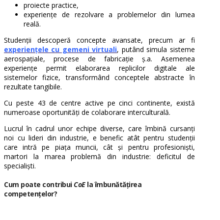
proiecte practice,
experiențe de rezolvare a problemelor din lumea
reală.
Studenții descoperă concepte avansate, precum ar fi
experiențele cu gemeni virtuali
, putând simula sisteme
aerospațiale, procese de fabricație ș.a. Asemenea
experiențe permit elaborarea replicilor digitale ale
sistemelor fizice, transformând conceptele abstracte în
rezultate tangibile.
Cu peste 43 de centre active pe cinci continente, există
numeroase oportunități de colaborare interculturală.
Lucrul în cadrul unor echipe diverse, care îmbină cursanți
noi cu lideri din industrie, e benefic atât pentru studenții
care intră pe piața muncii, cât și pentru profesioniști,
martori la marea problemă din industrie: deficitul de
specialiști.
Cum poate contribui
CoE
la îmbunătățirea
competențelor?