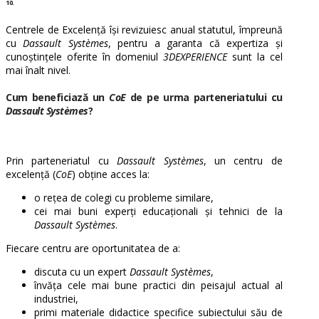
10.
Centrele de Excelență își revizuiesc anual statutul, împreună
cu
Dassault Systèmes
, pentru a garanta că expertiza și
cunoștințele oferite în domeniul
3DEXPERIENCE
sunt la cel
mai înalt nivel.
Cum beneficiază un
CoE
de pe urma parteneriatului cu
Dassault Systèmes
?
Prin parteneriatul cu
Dassault Systèmes
, un centru de
excelență (
CoE
) obține acces la:
o rețea de colegi cu probleme similare,
cei mai buni experți educaționali și tehnici de la
Dassault Systèmes
.
Fiecare centru are oportunitatea de a:
discuta cu un expert
Dassault Systèmes
,
învăța cele mai bune practici din peisajul actual al
industriei,
primi materiale didactice specifice subiectului său de