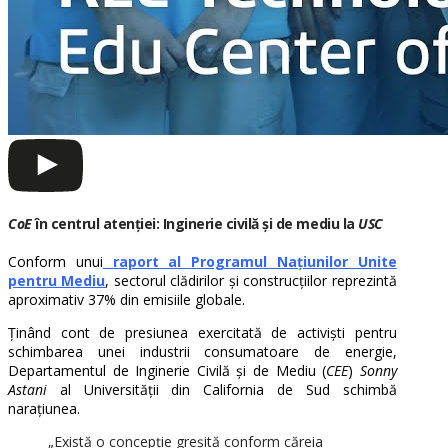
CoE
în centrul atenției: Inginerie civilă și de mediu la
USC
Conform unui
raport al
Programul Națiunilor Unite
pentru Mediu
, sectorul clădirilor și construcțiilor reprezintă
aproximativ 37% din emisiile globale.
Ținând cont de presiunea exercitată de activiști pentru
schimbarea unei industrii consumatoare de energie,
Departamentul de Inginerie Civilă și de Mediu (
CEE
)
Sonny
Astani
al Universității din California de Sud schimbă
narațiunea.
„Există o concepție greșită conform căreia