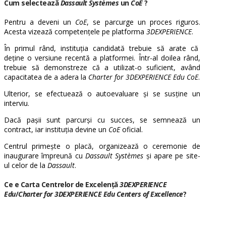
Cum selectează
Dassault Systèmes
un
CoE
?
Pentru a deveni un
CoE
, se parcurge un proces riguros.
Acesta vizează competențele pe platforma
3DEXPERIENCE
.
În primul rând, instituția candidată trebuie să arate că
deține o versiune recentă a platformei. Într-al doilea rând,
trebuie să demonstreze că a utilizat-o suficient, având
capacitatea de a adera la
Charter for 3DEXPERIENCE Edu CoE
.
Ulterior, se efectuează o autoevaluare și se susține un
interviu.
Dacă pașii sunt parcurși cu succes, se semnează un
contract, iar instituția devine un
CoE
oficial.
Centrul primește o placă, organizează o ceremonie de
inaugurare împreună cu
Dassault Systèmes
și apare pe site-
ul celor de la
Dassault
.
Ce e Carta Centrelor de Excelență
3DEXPERIENCE
Edu
/
Charter for 3DEXPERIENCE Edu Centers of Excellence
?