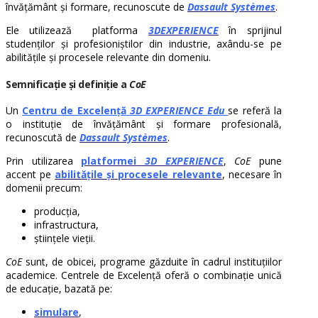
învățământ și formare, recunoscute de
Dassault Systèmes
.
Ele utilizează platforma
3DEXPERIENCE
în sprijinul
studenților și profesioniștilor din industrie, axându-se pe
abilitățile și procesele relevante din domeniu.
Semnificație și definiție a
CoE
Un
Centru
de Excelență
3D
EXPERIENCE Edu
se referă la
o instituție de învățământ și formare profesională,
recunoscută de
Dassault Systèmes
.
Prin utilizarea
platformei
3D EXPERIENCE
,
CoE
pune
accent pe
abilitățile și procesele relevante
, necesare în
domenii precum:
producția,
infrastructura,
științele vieții.
CoE
sunt, de obicei, programe găzduite în cadrul instituțiilor
academice. Centrele de Excelență oferă o combinație unică
de educație, bazată pe:
simulare
,