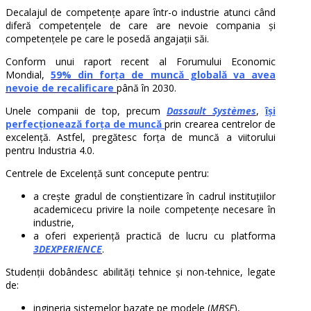
Decalajul de competențe apare într-o industrie atunci când
diferă competențele de care are nevoie compania și
competențele pe care le posedă angajații săi.
Conform unui raport recent al Forumului Economic
Mondial,
59% din forța de muncă globală va avea
nevoie de recalificare
până în 2030.
Unele companii de top, precum
Dassault Systèmes
,
își
perfecționează forța de muncă
prin crearea centrelor de
excelență. Astfel, pregătesc forța de muncă a viitorului
pentru Industria 4.0.
Centrele de Excelență sunt concepute pentru:
a crește gradul de conștientizare în cadrul instituțiilor
academicecu privire la noile competențe necesare în
industrie,
a oferi experiență practică de lucru cu platforma
3DEXPERIENCE
.
Studenții dobândesc abilități tehnice și non-tehnice, legate
de:
ingineria sistemelor bazate pe modele (
MBSE
),