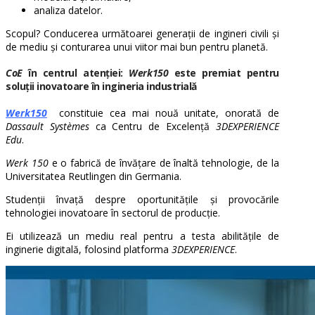
analiza datelor.
Scopul? Conducerea următoarei generații de ingineri civili și
de mediu și conturarea unui viitor mai bun pentru planetă.
CoE
în centrul atenției:
Werk150
este premiat pentru
soluții inovatoare în ingineria industrială
Werk150
constituie cea mai nouă unitate, onorată de
Dassault Systèmes
ca Centru de Excelență
3DEXPERIENCE
Edu
.
Werk 150
e o fabrică de învățare de înaltă tehnologie, de la
Universitatea Reutlingen din Germania.
Studenții învață despre oportunitățile și provocările
tehnologiei inovatoare în sectorul de producție.
Ei utilizează un mediu real pentru a testa abilitățile de
inginerie digitală, folosind platforma
3DEXPERIENCE
.