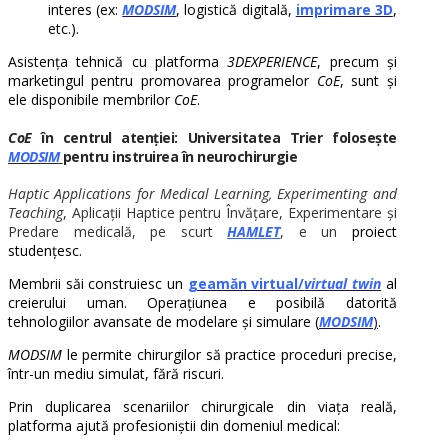
interes (ex:
MODSIM
, logistică digitală,
imprimare 3D
,
etc.).
Asistența tehnică cu platforma
3DEXPERIENCE
, precum și
marketingul pentru promovarea programelor
CoE
, sunt și
ele disponibile membrilor
CoE
.
CoE
în centrul atenției: Universitatea Trier folosește
MODSIM
pentru instruirea în neurochirurgie
Haptic Applications for Medical Learning, Experimenting and
Teaching
, Aplicații Haptice pentru Învățare, E
xperimentare și
Predare medicală
, pe scurt
HAMLET
,
e
un
proiect
studențesc.
Membrii săi construiesc un
geamăn virtual/
virtual twin
al
creierului uman. Operațiunea e posibilă datorită
tehnologiilor avansate de modelare și simulare (
MODSIM
)
.
MODSIM
le permite chirurgilor să practice proceduri precise,
într-un mediu simulat, fără riscuri.
Prin duplicarea scenariilor chirurgicale din viața reală,
platforma ajută profesioniștii din domeniul medical: