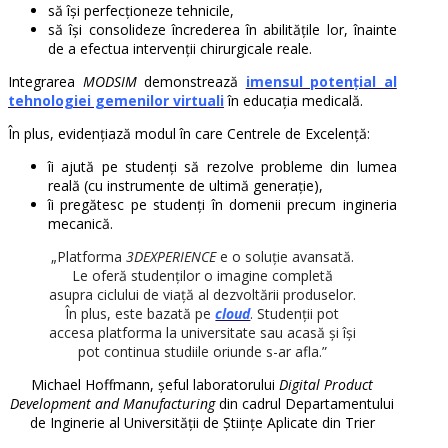
să își perfecționeze tehnicile,
să își consolideze încrederea în abilitățile lor, înainte
de a efectua intervenții chirurgicale reale.
Integrarea
MODSIM
demonstrează
imensul potențial al
tehnologiei gemenilor virtuali
în educația medicală.
În plus, evidențiază modul în care Centrele de Excelență:
îi ajută pe studenți să rezolve probleme din lumea
reală (cu instrumente de ultimă generație),
îi pregătesc pe studenți în domenii precum ingineria
mecanică.
„Platforma
3DEXPERIENCE
e o soluție avansată.
Le oferă studenților o imagine completă
asupra ciclului de viață al dezvoltării produselor.
În plus, este bazată pe
cloud
. Studenții pot
accesa platforma la universitate sau acasă și își
pot continua studiile oriunde s-ar afla.”
Michael Hoffmann, șeful laboratorului
Digital Product
Development and Manufacturing
din cadrul Departamentului
de Inginerie al Universității de Științe Aplicate din Trier