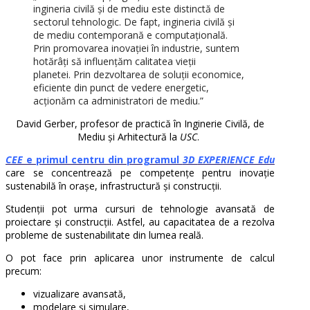
ingineria civilă și de mediu este distinctă de
sectorul tehnologic. De fapt, ingineria civilă și
de mediu contemporană e computațională.
Prin promovarea inovației în industrie, suntem
hotărâți să influențăm calitatea vieții
planetei. Prin dezvoltarea de soluții economice,
eficiente din punct de vedere energetic,
acționăm ca administratori de mediu.”
David Gerber, profesor de practică în Inginerie Civilă, de
Mediu și Arhitectură la
USC
.
CEE
e primul centru din programul
3D
EXPERIENCE Edu
care se concentrează pe competențe pentru inovație
sustenabilă în orașe, infrastructură și construcții.
Studenții pot urma cursuri de tehnologie avansată de
proiectare și construcții. Astfel, au capacitatea de a rezolva
probleme de sustenabilitate din lumea reală.
O pot face prin aplicarea unor instrumente de calcul
precum:
vizualizare avansată,
modelare și simulare,