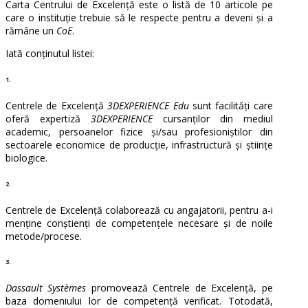
Carta Centrului de Excelență este o listă de 10 articole pe
care o instituție trebuie să le respecte pentru a deveni și a
rămâne un
CoE
.
Iată conținutul listei:
1.
Centrele de Excelență
3DEXPERIENCE Edu
sunt facilități care
oferă expertiză
3DEXPERIENCE
cursanților din mediul
academic, persoanelor fizice și/sau profesioniștilor din
sectoarele economice de producție, infrastructură și științe
biologice.
2.
Centrele de Excelență colaborează cu angajatorii, pentru a-i
menține conștienți de competențele necesare și de noile
metode/procese.
3.
Dassault Systèmes
promovează Centrele de Excelență, pe
baza domeniului lor de competență verificat. Totodată,