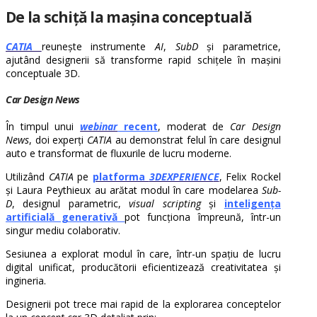
De la schiță la mașina conceptuală
CATIA
reunește instrumente
AI
,
SubD
și parametrice,
ajutând designerii să transforme rapid schițele în mașini
conceptuale 3D.
Car Design News
În timpul unui
webinar
recent
, moderat de
Car Design
News
, doi experți
CATIA
au demonstrat felul în care designul
auto e transformat de fluxurile de lucru moderne.
Utilizând
CATIA
pe
platforma
3DEXPERIENC
E
, Felix Rockel
și Laura Peythieux au arătat modul în care modelarea
Sub-
D
, designul parametric,
visual scripting
și
inteligența
artificială generativă
pot funcționa împreună, într-un
singur mediu colaborativ.
Sesiunea a explorat modul în care, într-un spațiu de lucru
digital unificat, producătorii eficientizează creativitatea și
ingineria.
Designerii pot trece mai rapid de la explorarea conceptelor