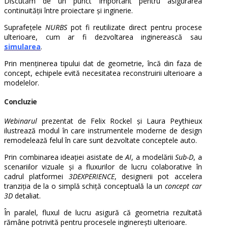
Discutăm de un punct important pentru asigurarea
continuității între proiectare și inginerie.
Suprafețele
NURBS
pot fi reutilizate direct pentru procese
ulterioare, cum ar fi dezvoltarea inginerească sau
simularea
.
Prin menținerea tipului dat de geometrie, încă din faza de
concept, echipele evită necesitatea reconstruirii ulterioare a
modelelor.
Concluzie
Webinarul
prezentat de Felix Rockel și Laura Peythieux
ilustrează modul în care instrumentele moderne de design
remodelează felul în care sunt dezvoltate conceptele auto.
Prin combinarea ideației asistate de
AI
, a modelării
Sub-D
, a
scenariilor vizuale și a fluxurilor de lucru colaborative în
cadrul platformei
3DEXPERIENCE
, designerii pot accelera
tranziția de la o simplă schiță conceptuală la un
concept car
3D
detaliat.
În paralel, fluxul de lucru asigură că geometria rezultată
rămâne potrivită pentru procesele inginerești ulterioare.