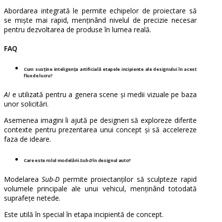
Abordarea integrată le permite echipelor de proiectare să
se miște mai rapid, menținând nivelul de precizie necesar
pentru dezvoltarea de produse în lumea reală.
FAQ
Cum susține inteligența artificială etapele incipiente ale designului în acest
flux de lucru?
AI
e utilizată pentru a genera scene și medii vizuale pe baza
unor solicitări.
Asemenea imagini îi ajută pe designeri să exploreze diferite
contexte pentru prezentarea unui concept și să accelereze
faza de ideare.
Care este rolul modelării
Sub-D
în designul auto?
Modelarea
Sub-D
permite proiectanților să sculpteze rapid
volumele principale ale unui vehicul, menținând totodată
suprafețe netede.
Este utilă în special în etapa incipientă de concept.