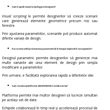
Cum îi ajută
visual scripting
pe designeri?
Visual scripting
le permite designerilor să creeze scenarii
care generează elemente geometrice precum roți sau
ferestre.
Prin ajustarea parametrilor, scenariile pot produce automat
diferite variații de design.
De ce este utilă proiectarea parametrică în timpul explorării conceptelor?
Designul parametric permite designerilor să genereze mai
multe variante ale unui element de design prin simpla
modificare a parametrilor.
Prin urmare, e facilitată explorarea rapidă a diferitelor idei.
Cum susține platforma
3DEXPERIENCE
colaborarea?
Platforma permite mai multor designeri să lucreze simultan
pe același set de date.
Echipele colaborează în timp real și accelerează procesul de