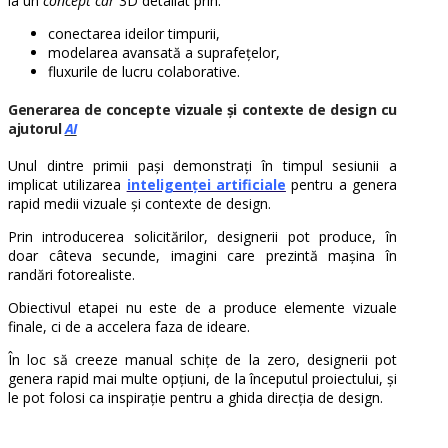
la un
concept car
3D detaliat prin:
conectarea ideilor timpurii,
modelarea avansată a suprafețelor,
fluxurile de lucru colaborative.
Generarea de concepte vizuale și contexte de design cu
ajutorul
AI
Unul dintre primii pași demonstrați în timpul sesiunii a
implicat utilizarea
inteligenței artificiale
pentru a genera
rapid medii vizuale și contexte de design.
Prin introducerea solicitărilor, designerii pot produce, în
doar câteva secunde, imagini care prezintă mașina în
randări fotorealiste.
Obiectivul etapei nu este de a produce elemente vizuale
finale, ci de a accelera faza de ideare.
În loc să creeze manual schițe de la zero, designerii pot
genera rapid mai multe opțiuni, de la începutul proiectului, și
le pot folosi ca inspirație pentru a ghida direcția de design.