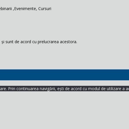
binarii ,Evenimente, Cursuri
și sunt de acord cu prelucrarea acestora.
re. Prin continuarea navigării, ești de acord cu modul de utilizare a a