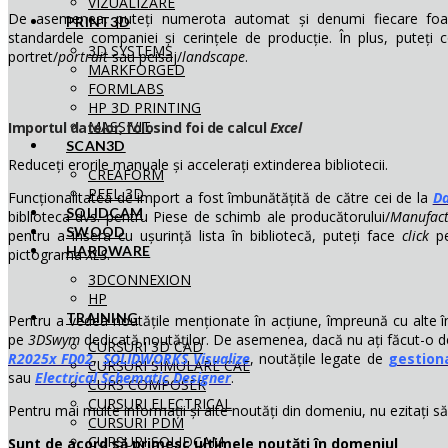
VIZUALIZARE
De asemenea, puteți numerota automat și denumi fiecare foai
PRINT3D
standardele companiei și cerințele de producție. În plus, puteți co
3D SYSTEMS
portret/
portrait
sau peisaj/
landscape
.
MARKFORGED
FORMLABS
HP 3D PRINTING
MASSIVIT
Importul datelor, folosind foi de calcul
Excel
SCAN3D
Reduceți erorile manuale și accelerați extinderea bibliotecii.
CREAFORM
PEEL 3D
Funcționalitatea de import a fost îmbunătățită de către cei de la
Da
SOLIDCAM
biblioteca dvs. pentru Piese de schimb ale producătorului/
Manufact
SWOOD
pentru a insera cu ușurință lista în bibliotecă, puteți face
click
p
HARDWARE
pictograma
XLS
.
3DCONNEXION
HP
TRAINING
Pentru a vedea noutățile menționate în acțiune, împreună cu alte 
pe
3DSwym
dedicată noutăților. De asemenea, dacă nu ați făcut-o dej
CURSURI 3D CAD
R2025x FD02
,
SOLIDWORKS Visualize
, noutățile legate de
gestion
CURSURI SIMULARE CAE
sau
Electrical Schematic Designer
.
CURS COMPOSER
CURSURI ELECTRICAL
Pentru mai multe informații și alte noutăți din domeniu, nu ezitați s
CURSURI PDM
CURSURI SOLIDCAM
Sunt de acord să primesc ultimele noutăți în domeniul