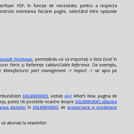
e/fișier
PDF
, în funcție de necesitate, pentru a respecta
ntrola orientarea fiecărei pagini, selectând între opțiunile
ssault Systèmes
, permițându-vă să importați o listă
Excel
în
urer Parts
și Referințe cabluri/
Cable Reference
. De exemplu,
e
Manufacturer part management
->
Import
-> iar apoi pe
îmbunătățiri
SOLIDWORKS
, vizitați
aici
What’s New
, pagina de
a, puteți citi postările noastre despre
SOLIDWORKS xDesign
area datelor
în
SOLIDWORKS
, de
proiectare și modelare
ă vă abonați la
newsletter
.