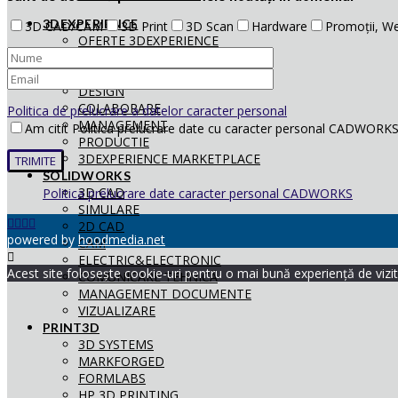
3DEXPERIENCE
3D CAD/CAM
3D Print
3D Scan
Hardware
Promoții, We
OFERTE 3DEXPERIENCE
3DEXPERIENCE OVERVIEW
SIMULARE
DESIGN
COLABORARE
Politica de prelucrare a datelor caracter personal
MANAGEMENT
Am citit Politica prelucrare date cu caracter personal CADWORKS 
PRODUCTIE
3DEXPERIENCE MARKETPLACE
SOLIDWORKS
3D CAD
Politica prelucrare date caracter personal CADWORKS
SIMULARE
2D CAD
powered by
hoodmedia.net
CAM
ELECTRIC&ELECTRONIC
Acest site folosește cookie-uri pentru o mai bună experiență de vizita
COMUNICARE TEHNICĂ
MANAGEMENT DOCUMENTE
VIZUALIZARE
PRINT3D
3D SYSTEMS
MARKFORGED
FORMLABS
HP 3D PRINTING