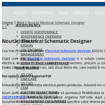
SUPORT
EVENIMENTE
BLOG
CONTACT
aCADe
Home
Blog
Noutăți Electrical Schematic Designer
3DEXPERIENCE
OFERTE 3DEXPERIENCE
3DEXPERIENCE OVERVIEW
Noutăți Electrical Schematic Designer
SIMULARE
DESIGN
COLABORARE
Cea mai recentă actualizare
Electrical Schematic Designer
R2025x 
MANAGEMENT
După cum știți,
Electrical Schematic Designer
e o soluție cone
PRODUCTIE
electrice, stocarea în
cloud
a bibliotecilor/proiectelor, precum și 
3DEXPERIENCE MARKETPLACE
Există câteva îmbunătățiri noi. Iată două dintre ele, care merită în 
SOLIDWORKS
3D CAD
Noi opțiuni pentru exportul PDF
SIMULARE
2D CAD
Îmbunătățiți documentația electrică pentru producție, folosind noi 
CAM
ELECTRIC&ELECTRONIC
Acum aveți mai multe opțiuni, menite să sporească flexibilitatea l
COMUNICARE TEHNICĂ
3DEXPERIENCE
. Pentru început, puteți organiza
PDF
-urile după 
MANAGEMENT DOCUMENTE
documentelor sau furnizarea de informații specifice către diverse p