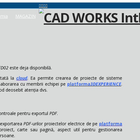
mia
MAGAZIN
FD02
este deja disponibilă.
ctată la
cloud
. Ea permite crearea de proiecte de sisteme
colaborarea cu membrii echipei pe
platforma
3DEXPERIENCE
.
mod deosebit atenția dvs.
controale pentru exportul
PDF
.
a exportarea
PDF
-urilor proiectelor electrice de pe
platforma
proiect, carte sau pagină, aspect util pentru gestionarea
ersoane.