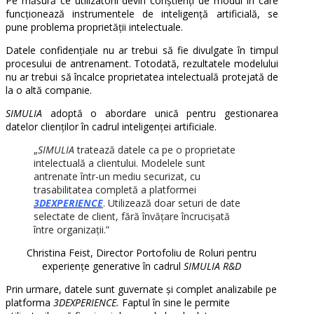
Pe măsură ce utilizatorii devin conștienți de modul în care
funcționează instrumentele de inteligență artificială, se
pune problema proprietății intelectuale.
Datele confidențiale nu ar trebui să fie divulgate în timpul
procesului de antrenament. Totodată, rezultatele modelului
nu ar trebui să încalce proprietatea intelectuală protejată de
la o altă companie.
SIMULIA
adoptă o abordare unică pentru gestionarea
datelor clienților în cadrul inteligenței artificiale.
„
SIMULIA
tratează datele ca pe o proprietate
intelectuală a clientului. Modelele sunt
antrenate într-un mediu securizat, cu
trasabilitatea completă a platformei
3DEXPERIENCE
. Utilizează doar seturi de date
selectate de client, fără învățare încrucișată
între organizații.”
Christina Feist, Director Portofoliu de Roluri pentru
experiențe generative în cadrul
SIMULIA R&D
Prin urmare, datele sunt guvernate și complet analizabile pe
platforma
3DEXPERIENCE.
Faptul în sine le permite