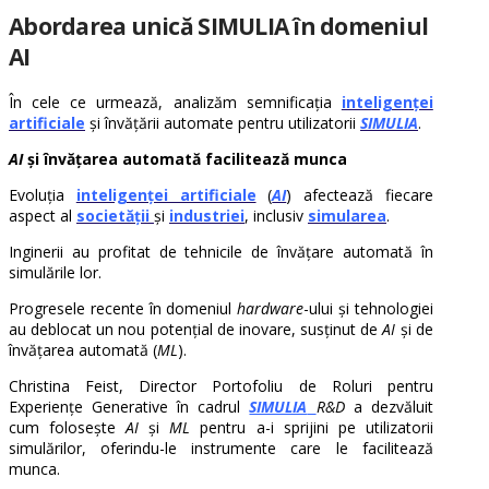
Abordarea unică SIMULIA în domeniul
AI
În cele ce urmează, analizăm semnificația
inteligenței
artificiale
și învățării automate pentru utilizatorii
SIMULIA
.
AI
și învățarea automată facilitează munca
Evoluția
inteligenței artificiale
(
AI
) afectează fiecare
aspect al
societății
și
industriei
, inclusiv
simularea
.
Inginerii au profitat de tehnicile de învățare automată în
simulările lor.
Progresele recente în domeniul
hardware
-ului și tehnologiei
au deblocat un nou potențial de inovare, susținut de
AI
și de
învățarea automată (
ML
).
Christina Feist, Director Portofoliu de Roluri pentru
Experiențe Generative în cadrul
SIMULIA
R&D
a dezvăluit
cum folosește
AI
și
ML
pentru a-i sprijini pe utilizatorii
simulărilor, oferindu-le instrumente care le facilitează
munca.