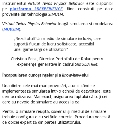
Instrumentul V
irtual Twins Physics Behavior
este disponibil
pe
platforma
3DEXPERIENCE
, fiind construit pe date
provenite din tehnologia
SIMULIA
.
V
irtual Twins Physics Behavior
leagă simularea și modelarea
(
MODSIM
).
„Rezultatul? Un mediu de simulare incluziv, care
suportă fluxuri de lucru sofisticate, accesibil
unei game largi de utilizatori.”
Christina Feist, Director Portofoliu de Roluri pentru
experiențe generative în cadrul
SIMULIA R&D
Încapsularea cunoștințelor și a
know-how
-ului
Una dintre cele mai mari provocări, atunci când se
implementează simularea într-o echipă de dezvoltare, este
democratizarea. Mai exact, asigurarea faptului că toți cei
care au nevoie de simulare au acces la ea.
Pentru o simulare reușită,
solver
-ul și mediul de simulare
trebuie configurate cu setările corecte. Procedura necesită
de obicei expertiză din partea utilizatorului.