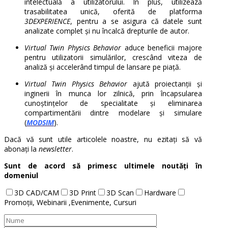
intelectuală a utilizatorului. În plus, utilizează
trasabilitatea unică, oferită de platforma
3DEXPERIENCE
, pentru a se asigura că datele sunt
analizate complet și nu încalcă drepturile de autor.
Virtual Twin Physics Behavior
aduce beneficii majore
pentru utilizatorii simulărilor, crescând viteza de
analiză și accelerând timpul de lansare pe piață.
Virtual Twin Physics Behavior
ajută proiectanții și
inginerii în munca lor zilnică, prin încapsularea
cunoștințelor de specialitate și eliminarea
compartimentării dintre modelare și simulare
(
MODSIM
).
Dacă vă sunt utile articolele noastre, nu ezitați să vă
abonați la
newsletter
.
Sunt de acord să primesc ultimele noutăți în
domeniul
3D CAD/CAM
3D Print
3D Scan
Hardware
Promoții, Webinarii ,Evenimente, Cursuri