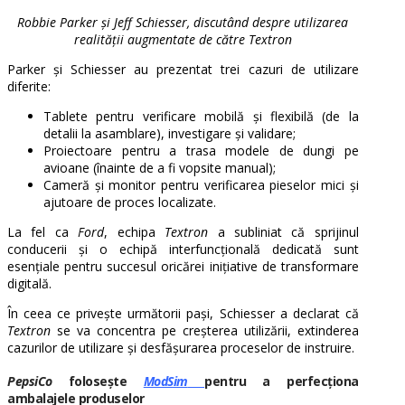
Robbie Parker și Jeff Schiesser, discutând despre utilizarea
realității augmentate de către Textron
Parker și Schiesser au prezentat trei cazuri de utilizare
diferite:
Tablete pentru verificare mobilă și flexibilă (de la
detalii la asamblare), investigare și validare;
Proiectoare pentru a trasa modele de dungi pe
avioane (înainte de a fi vopsite manual);
Cameră și monitor pentru verificarea pieselor mici și
ajutoare de proces localizate.
La fel ca
Ford
, echipa
Textron
a subliniat că sprijinul
conducerii și o echipă interfuncțională dedicată sunt
esențiale pentru succesul oricărei inițiative de transformare
digitală.
În ceea ce privește următorii pași, Schiesser a declarat că
Textron
se va concentra pe creșterea utilizării, extinderea
cazurilor de utilizare și desfășurarea proceselor de instruire.
PepsiCo
folosește
ModSim
pentru a perfecționa
ambalajele produselor