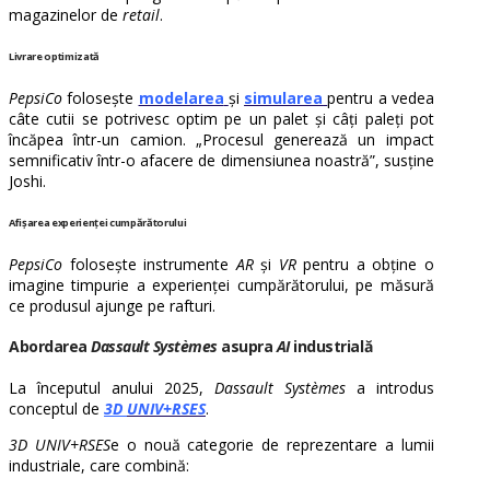
magazinelor de
retail
.
Livrare optimizată
PepsiCo
folosește
modelarea
și
simularea
pentru a vedea
câte cutii se potrivesc optim pe un palet și câți paleți pot
încăpea într-un camion. „Procesul generează un impact
semnificativ într-o afacere de dimensiunea noastră”, susține
Joshi.
Afișarea experienței cumpărătorului
PepsiCo
folosește instrumente
AR
și
VR
pentru a obține o
imagine timpurie a experienței cumpărătorului, pe măsură
ce produsul ajunge pe rafturi.
Abordarea
Dassault Systèmes
asupra
AI
industrială
La începutul anului 2025,
Dassault Systèmes
a introdus
conceptul de
3D
UNIV+RSES
.
3D UNIV+RSES
e o nouă categorie de reprezentare a lumii
industriale, care combină: