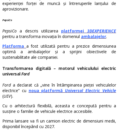
experienței forței de muncă și întreruperile lanțului de
aprovizionare.
PepsiCo
PepsiCo
a descris utilizarea
platformei
3DEXPERIENCE
pentru a transforma inovația în domeniul
ambalajelor
.
Platforma
a fost utilizată pentru a prezice dimensiunea
optimă a ambalajelor și a sprijini obiectivele de
sustenabilitate ale companiei.
Transformarea digitală – motorul vehiculului electric
universal
Ford
Ford
a declarat că „vine în întâmpinarea pieței vehiculelor
electrice” cu
noua platformă
Universal Electric Vehicle
(
UEV
).
Cu o arhitectură flexibilă, aceasta e concepută pentru a
susține o familie de vehicule electrice accesibile.
Prima lansare va fi un camion electric de dimensiuni medii,
disponibil începând cu 2027.