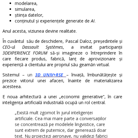
modelarea,
simularea,
știința datelor,
conținutul și experiențele generate de
AI
.
Anul acesta, viziunea devine realitate.
În cuvântul său de deschidere, Pascal Daloz,
președintele și
CEO
-ul
Dassault Systèmes
,
a invitat participanții
3DEXPERIENCE FORUM
să-și imagineze o întreprindere în
care fiecare produs, fabrică, lanț de aprovizionare și
experiență a clientului are propriul său geamăn virtual.
Sistemul –
un
3D UNIV+RSE
– învață, îmbunătățește și
prezice viitorul unei afaceri, înainte de materializarea
acesteea.
E noua arhitectură a unei „economii generative”, în care
inteligența artificială industrială ocupă un rol central.
„Există mult zgomot în jurul inteligenței
artificiale. Cea mai mare parte a conversațiilor
se concentrează pe modelele lingvistice, care
sunt extrem de puternice, dar generează doar
text. Nu proiectezi aeronave, nu validezi fabrici