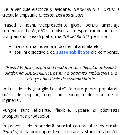
De la vehicule electrice și avioane,
3DEXPERIENCE FORUM
a
trecut la chipsurile
Cheetos
,
Doritos
și
Lays
.
Prasad V. Joshi, vicepreședinte global pentru ambalaje
alimentare la
PepsiCo
, a discutat despre modul în care
compania utilizează platforma
3DEXPERIENCE
pentru a:
transforma inovația în domeniul ambalajelor,
sprijini obiectivele de
sustenabilitate
ale companiei.
Prasad V. Joshi, explicând modul în care PepsiCo utilizează
platforma 3DEXPERIENCE pentru a optimiza ambalajele și a
atinge obiectivele de sustenabilitate
Joshi a descris „pungile flexibile”, folosite pentru popularele
mărci de chipsuri, drept un „exemplu de maestrie în
inginerie”.
Pungile sunt eficiente, flexibile, ușoare și păstrează
prospețimea produselor.
În prezent, ele reprezintă punctul central al transformării
PepsiCo
, de la prototipuri fizice, testare și studii în fabrică la