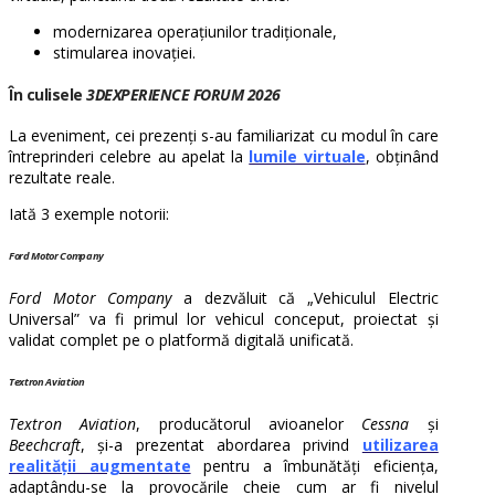
modernizarea operațiunilor tradiționale,
stimularea inovației.
În culisele
3DEXPERIENCE FORUM 2026
La eveniment, cei prezenți s-au familiarizat cu modul în care
întreprinderi celebre au apelat la
lumile virtuale
, obținând
rezultate reale.
Iată 3 exemple notorii:
Ford Motor Company
Ford Motor Company
a dezvăluit că „Vehiculul Electric
Universal” va fi primul lor vehicul conceput, proiectat și
validat complet pe o platformă digitală unificată.
Textron Aviation
Textron Aviation
, producătorul avioanelor
Cessna
și
Beechcraft
, și-a prezentat abordarea privind
utilizarea
realității augmentate
pentru a îmbunătăți eficiența,
adaptându-se la provocările cheie cum ar fi nivelul