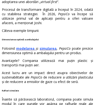
adoptarea unei abordări „
virtual-first
”.
Procesul de transformare digitală a început în 2024, odată
cu stabilirea strategiei. În 2026,
PepsiCo
va începe să
utilizeze primul val de aplicații pentru a oferi valoare
afacerii, a menționat Joshi.
Câteva exemple timpurii:
Dimensiunea optimă a ambalajului
Folosind
modelarea
și
simularea
,
PepsiCo
poate prezice
dimensiunea optimă a ambalajului pentru un produs.
Avantajele? Compania utilizează mai puțin plastic și
transportă mai puțin aer.
Acest lucru are un impact direct asupra obiectivelor de
sustenabilitate ale
PepsiCo
de reducere a utilizării plasticului
și de reducere a emisiilor de gaze cu efect de seră.
Rafturi simulate
Înainte să părăsească laboratorul, compania poate simula
modul în care pungile vor apărea pe rafturile reale ale