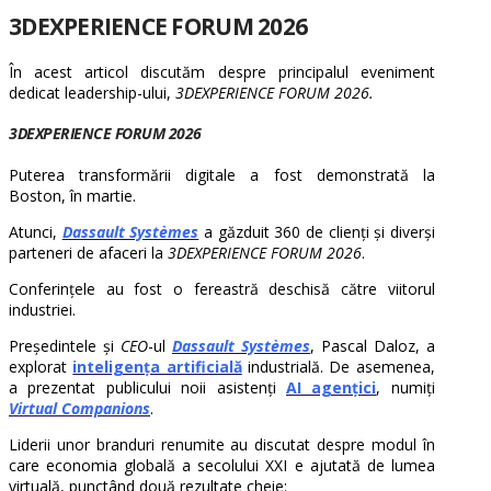
3DEXPERIENCE FORUM 2026
În acest articol discutăm despre principalul eveniment
dedicat leadership-ului,
3DEXPERIENCE FORUM 2026.
3DEXPERIENCE FORUM 2026
Puterea transformării digitale a fost demonstrată la
Boston, în martie.
Atunci,
Dassault Systèmes
a găzduit 360 de clienți și diverși
parteneri de afaceri la
3DEXPERIENCE FORUM 2026
.
Conferințele au fost o fereastră deschisă către viitorul
industriei.
Președintele și
CEO
-ul
Dassault Systèmes
, Pascal Daloz, a
explorat
inteligența artificială
industrială. De asemenea,
a prezentat publicului noii asistenți
AI agențici
, numiți
Virtual Companions
.
Liderii unor branduri renumite au discutat despre modul în
care economia globală a secolului XXI e ajutată de lumea
virtuală, punctând două rezultate cheie: