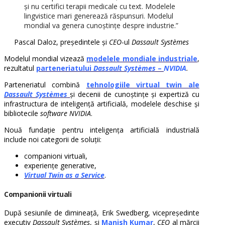
și nu certifici terapii medicale cu text. Modelele
lingvistice mari generează răspunsuri. Modelul
mondial va genera cunoștințe despre industrie.”
Pascal Daloz,
președintele și
CEO
-ul
Dassault Systèmes
Modelul mondial vizează
modelele mondiale industriale
,
rezultatul
parteneriatului
Dassault Systèmes
–
NVIDIA
.
Parteneriatul combină
tehnologiile virtual twin ale
Dassault Systèmes
și decenii de cunoștințe și expertiză cu
infrastructura de inteligență artificială, modelele deschise și
bibliotecile
software
NVIDIA
.
Nouă fundație pentru inteligența artificială industrială
include noi categorii de soluții:
companioni virtuali,
experiențe generative,
Virtual Twin as a Service
.
Companionii virtuali
După sesiunile de dimineață, Erik Swedberg, vicepreședinte
executiv
Dassault Systèmes
, și
Manish Kumar
,
CEO
al mărcii