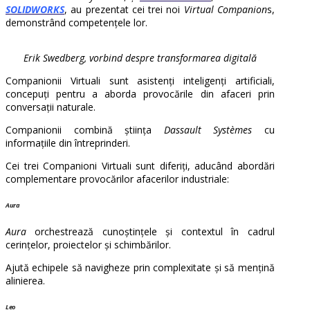
SOLIDWORKS
, au prezentat cei trei noi
Virtual Companion
s,
demonstrând competențele lor.
Erik Swedberg, vorbind despre transformarea digitală
Companionii Virtuali sunt asistenți inteligenți artificiali,
concepuți pentru a aborda provocările din afaceri prin
conversații naturale.
Companionii combină știința
Dassault Systèmes
cu
informațiile din întreprinderi.
Cei trei Companioni Virtuali sunt diferiți, aducând abordări
complementare provocărilor afacerilor industriale:
Aura
Aura
orchestrează cunoștințele și contextul în cadrul
cerințelor, proiectelor și schimbărilor.
Ajută echipele să navigheze prin complexitate și să mențină
alinierea.
Leo