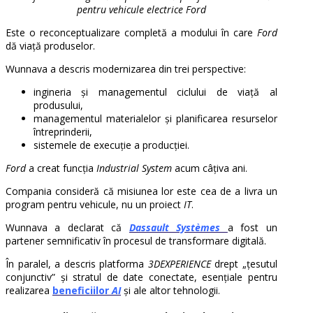
pentru vehicule electrice Ford
Este o reconceptualizare completă a modului în care
Ford
dă viață produselor.
Wunnava a descris modernizarea din trei perspective:
ingineria și managementul ciclului de viață al
produsului,
managementul materialelor și planificarea resurselor
întreprinderii,
sistemele de execuție a producției.
Ford
a creat funcția
Industrial System
acum câțiva ani.
Compania consideră că misiunea lor este cea de a livra un
program pentru vehicule, nu un proiect
IT
.
Wunnava a declarat că
Dassault Systèmes
a fost un
partener semnificativ în procesul de transformare digitală.
În paralel, a descris platforma
3DEXPERIENCE
drept „țesutul
conjunctiv” și stratul de date conectate, esențiale pentru
realizarea
beneficiilor
AI
și ale altor tehnologii.