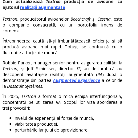
Cum actualizează
Textron
producția de avioane cu
ajutorul
realității augmentate
Textron
, producătorul avioanelor
Beechcraft
și
Cessna
, este
o companie consacrată, cu un portofoliu imens de
comenzi.
Întreprinderea caută să-și îmbunătățească eficiența și să
producă avioane mai rapid. Totuși, se confruntă cu o
fluctuație a forței de muncă.
Robbie Parker, manager senior pentru asigurarea calității la
Textron
, și Jeff Schiesser, director
IT
, au declarat că au
descoperit avantajele realității augmentată (
RA
) după o
demonstrație din partea
Augmented Experience
a celor de
la
Dassault Systèmes
.
În 2025,
Textron
a format o mică echipă interfuncțională,
concentrată pe utilizarea
RA.
Scopul lor viza abordarea a
trei provocări:
nivelul de experiență al forței de muncă,
viabilitatea producției,
perturbările lanțului de aprovizionare.