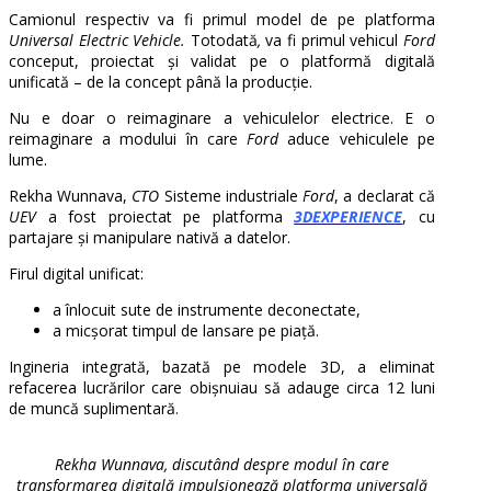
Camionul respectiv va fi primul model de pe platforma
Universal Electric Vehicle.
Totodată
,
va fi primul vehicul
Ford
conceput, proiectat și validat pe o platformă digitală
unificată – de la concept până la producție.
Nu e doar o reimaginare a vehiculelor electrice. E o
reimaginare a modului în care
Ford
aduce vehiculele pe
lume.
Rekha Wunnava,
CTO
Sisteme industriale
Ford
, a declarat că
UEV
a fost proiectat pe platforma
3DEXPERIENCE
, cu
partajare și manipulare nativă a datelor.
Firul digital unificat:
a înlocuit sute de instrumente deconectate,
a micșorat timpul de lansare pe piață.
Ingineria integrată, bazată pe modele 3D, a eliminat
refacerea lucrărilor care obișnuiau să adauge circa 12 luni
de muncă suplimentară.
Rekha Wunnava, discutând despre modul în care
transformarea digitală impulsionează platforma universală