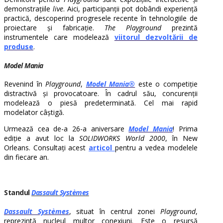
demonstrațiile
live
. Aici, participanții pot dobândi experiență
practică, descoperind progresele recente în tehnologiile de
proiectare și fabricație.
The Playground
prezintă
instrumentele care modelează
viitorul dezvoltării de
produse
.
Model Mania
Revenind în
Playground
,
Model Mania®
este o competiție
distractivă și provocatoare. În cadrul său, concurenții
modelează o piesă predeterminată. Cel mai rapid
modelator câștigă.
Urmează cea de-a 26-a aniversare
Model Mania
! Prima
ediție a avut loc la
SOLIDWORKS World 2000
, în New
Orleans. Consultați acest
articol
pentru a vedea modelele
din fiecare an.
Standul
Dassault Systèmes
Dassault Systèmes
, situat în centrul zonei
Playground
,
reprezintă nucleul multor conexiuni. Este o resursă