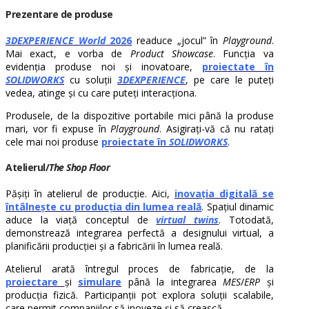
Prezentare de produse
3DEXPERIENCE World
2026
readuce „jocul” în
Playground
.
Mai exact, e vorba de
Product Showcase
. Funcția va
evidenția produse noi și inovatoare,
proiectate în
SOLIDWORKS
cu soluții
3DEXPERIENCE
, pe care le puteți
vedea, atinge și cu care puteți interacționa.
Produsele, de la dispozitive portabile mici până la produse
mari, vor fi expuse în
Playground
. Asigirați-vă că nu ratați
cele mai noi produse
proiectate în
SOLIDWORKS
.
Atelierul/
The Shop Floor
Pășiți în atelierul de producție. Aici,
inovația digitală se
întâlnește cu producția din lumea reală
. Spațiul dinamic
aduce la viață conceptul de
virtual twins
. Totodată,
demonstrează integrarea perfectă a designului virtual, a
planificării producției și a fabricării în lumea reală.
Atelierul arată întregul proces de fabricație, de la
proiectare
și
simulare
până la integrarea
MES
/
ERP
și
producția fizică. Participanții pot explora soluții scalabile,
care permit companiilor să inoveze și să crească.