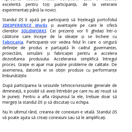
excelentă pentru toți participanții, de la veteranii
experimentați până la novici.
Standul
DS
îi ajută pe participanți să înțeleagă portofoliul
3DEXPERIENCE Works
și avantajele pe care le oferă
clienților
SOLIDWORKS
. Cei prezenți vor fi ghidați într-o
călătorie care începe de la ideație și se încheie cu
fabricația
. Participanții vor vedea felul în care o singură
definiție de produs e partajată în cadrul guvernanței,
proiectării, simulării și fabricației pentru a accelera
dezvoltarea produsului. Accelerarea simplifică întregul
proces. Grație ei apar mai puține probleme de calitate. De
asemenea, datorită ei se obțin produse cu performanțe
îmbunătățite.
După participarea la sesiunile tehnice/sesiunile generale de
dimineață, e posibil să aveți întrebări pe care nu ați reușit să
le puneți. Pentru a afla răspunsul la ele, trebuie doar să
mergeți la standul
DS
și să discutați cu echipa.
Nu în ultimul rând, crearea de conexiuni e vitală. Standul
DS
vă poate ajuta să creați conexiuni sau să le amplificați.