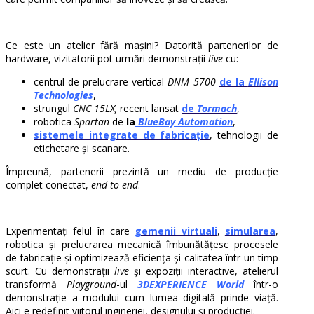
Ce este un atelier fără mașini? Datorită partenerilor de
hardware, vizitatorii pot urmări demonstrații
live
cu:
centrul de prelucrare vertical
DNM 5700
de la
Ellison
Technologies
,
strungul
CNC 15LX,
recent lansat
de
Tormach
,
robotica
Spartan
de
la
BlueBay Automation
,
sistemele integrate de fabricație
, tehnologii de
etichetare și scanare.
Împreună, partenerii prezintă un mediu de producție
complet conectat,
end-to-end
.
Experimentați felul în care
gemenii virtuali
,
simularea
,
robotica și prelucrarea mecanică îmbunătățesc procesele
de fabricație și optimizează eficiența și calitatea într-un timp
scurt. Cu demonstrații
live
și expoziții interactive, atelierul
transformă
Playground
-ul
3DEXPERIENCE World
într-o
demonstrație a modului cum lumea digitală prinde viață.
Aici e redefinit viitorul ingineriei, designului și producției.