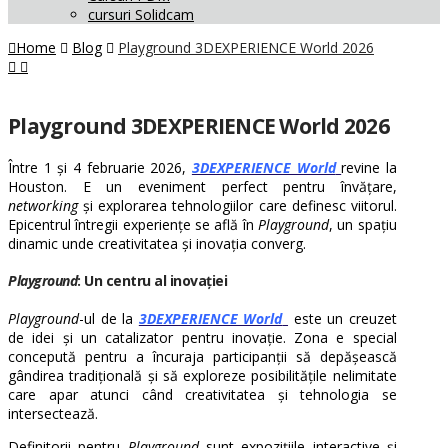
cursuri Solidcam
Home
Blog
Playground 3DEXPERIENCE World 2026
Playground 3DEXPERIENCE World 2026
Între 1 și 4 februarie 2026,
3DEXPERIENCE World
revine la
Houston. E un eveniment perfect pentru învățare,
networking
și explorarea tehnologiilor care definesc viitorul.
Epicentrul întregii experiențe se află în
Playground
, un spațiu
dinamic unde creativitatea și inovația converg.
Playground
: Un centru al inovației
Playground
-ul de la
3DEXPERIENCE World
este un creuzet
de idei și un catalizator pentru inovație. Zona e special
concepută pentru a încuraja participanții să depășească
gândirea tradițională și să exploreze posibilitățile nelimitate
care apar atunci când creativitatea și tehnologia se
intersectează.
Definitorii pentru
Playground
sunt expozițiile interactive și