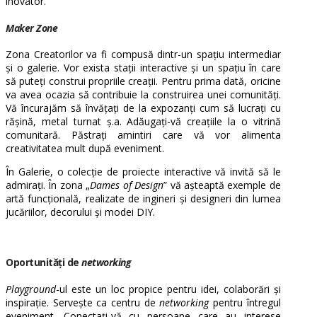
inovator.
Maker Zone
Zona Creatorilor va fi compusă dintr-un spațiu intermediar
și o galerie. Vor exista stații interactive și un spațiu în care
să puteți construi propriile creații. Pentru prima dată, oricine
va avea ocazia să contribuie la construirea unei comunități.
Vă încurajăm să învățați de la expozanți cum să lucrați cu
rășină, metal turnat ș.a. Adăugați-vă creațiile la o vitrină
comunitară. Păstrați amintiri care vă vor alimenta
creativitatea mult după eveniment.
În Galerie, o colecție de proiecte interactive vă invită să le
admirați. În zona „
Dames of Design
” vă așteaptă exemple de
artă funcțională, realizate de ingineri și designeri din lumea
jucăriilor, decorului și modei DIY.
Oportunități de
networking
Playground
-ul este un loc propice pentru idei, colaborări și
inspirație. Servește ca centru de
networking
pentru întregul
eveniment. Conectați-vă cu persoane care au interese