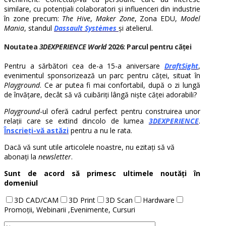
similare, cu potențiali colaboratori și influenceri din industrie
în zone precum:
The Hive
,
Maker Zone
, Zona EDU,
Model
Mania
, standul
Dassault Systèmes
și atelierul.
Noutatea
3DEXPERIENCE World
2026: Parcul pentru căței
Pentru a sărbători cea de-a 15-a aniversare
DraftSight
,
evenimentul sponsorizează un parc pentru căței, situat în
Playground
. Ce ar putea fi mai confortabil, după o zi lungă
de învățare, decât să vă cuibăriți lângă niște căței adorabili?
Playground
-ul oferă cadrul perfect pentru construirea unor
relații care se extind dincolo de lumea
3DEXPERIENCE
.
Înscrieți-vă astăzi
pentru a nu le rata.
Dacă vă sunt utile articolele noastre, nu ezitați să vă
abonați la
newsletter
.
Sunt de acord să primesc ultimele noutăți în
domeniul
3D CAD/CAM
3D Print
3D Scan
Hardware
Promoții, Webinarii ,Evenimente, Cursuri